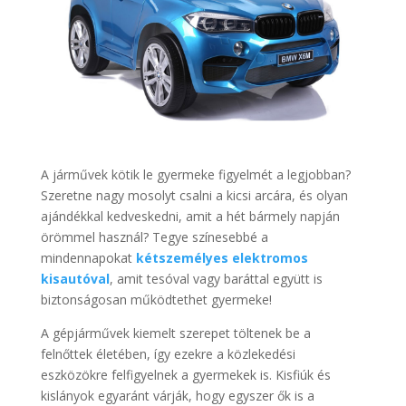
A járművek kötik le gyermeke figyelmét a legjobban?
Szeretne nagy mosolyt csalni a kicsi arcára, és olyan
ajándékkal kedveskedni, amit a hét bármely napján
örömmel használ? Tegye színesebbé a
mindennapokat
kétszemélyes elektromos
kisautóval
, amit tesóval vagy baráttal együtt is
biztonságosan működtethet gyermeke!
A gépjárművek kiemelt szerepet töltenek be a
felnőttek életében, így ezekre a közlekedési
eszközökre felfigyelnek a gyermekek is. Kisfiúk és
kislányok egyaránt várják, hogy egyszer ők is a