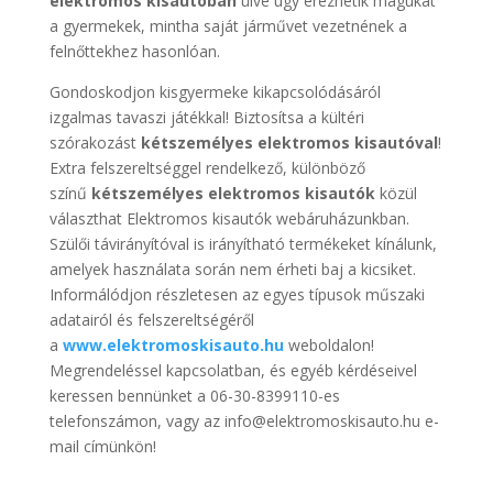
elektromos kisautóban
ülve úgy érezhetik magukat
a gyermekek, mintha saját járművet vezetnének a
felnőttekhez hasonlóan.
Gondoskodjon kisgyermeke kikapcsolódásáról
izgalmas tavaszi játékkal! Biztosítsa a kültéri
szórakozást
kétszemélyes elektromos kisautóval
!
Extra felszereltséggel rendelkező, különböző
színű
kétszemélyes elektromos kisautók
közül
választhat Elektromos kisautók webáruházunkban.
Szülői távirányítóval is irányítható termékeket kínálunk,
amelyek használata során nem érheti baj a kicsiket.
Informálódjon részletesen az egyes típusok műszaki
adatairól és felszereltségéről
a
www.elektromoskisauto.hu
weboldalon!
Megrendeléssel kapcsolatban, és egyéb kérdéseivel
keressen bennünket a 06-30-8399110-es
telefonszámon, vagy az info@elektromoskisauto.hu e-
mail címünkön!