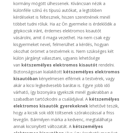
kormány mögött ülhessenek. Kíváncsian nézik a
különféle színű és típusú autókat, a legtöbben
kérdéseket is feltesznek, hiszen szeretnének minél
többet tudni róluk. Ha az Ön gyermeke is érdeklődik a
gépkocsik iránt, érdemes elektromos kisautót
vásárolni, amit ő maga vezethet. Ha nem csak egy
kisgyermeket nevel, felmerülhet a kérdés, hogyan
okozhat örömet a testvérnek is. Nem szükséges két
külön járgányt választani, ugyanis lehetősége
van
kétszemélyes elektromos kisautót
rendelni.
Biztonságosan kialakított
kétszemélyes elektromos
kisautóban
kényelmesen elférnek a testvérek, vagy
akár a kicsi legkedvesebb barátai is. Egyre jobb idő
várható, így bizonyára igyekszik minél gyakrabban a
szabadban tartózkodni a családjával. A
kétszemélyes
elektromos kisautók gyerekeknek
lehetővé teszik,
hogy a kicsik sok időt töltsenek szórakozással a friss
levegőn. Bármilyen márka a kedvenc, megtalálhatja
annak kicsinyített változatát. A
kétszemélyes