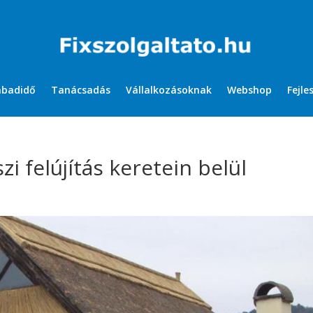
abadidő
Tanácsadás
Vállalkozásoknak
Webshop
Fejle
zi felújítás keretein belül