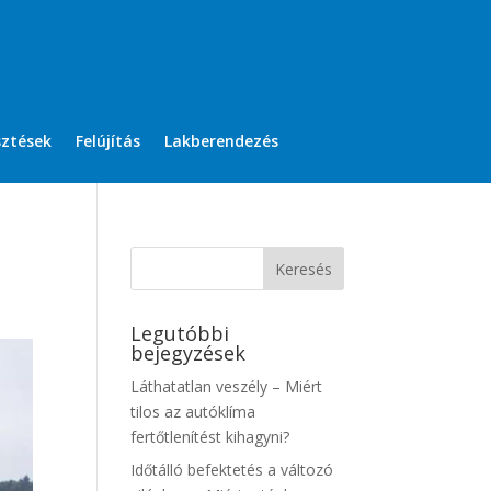
sztések
Felújítás
Lakberendezés
Legutóbbi
bejegyzések
Láthatatlan veszély – Miért
tilos az autóklíma
fertőtlenítést kihagyni?
Időtálló befektetés a változó