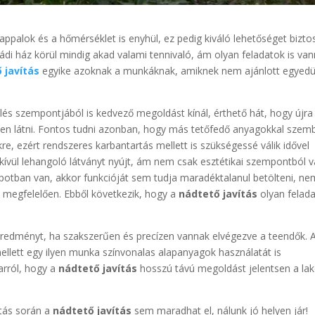
palok és a hőmérséklet is enyhül, ez pedig kiváló lehetőséget biztos
ádi ház körül mindig akad valami tennivaló, ám olyan feladatok is van
 javítás
egyike azoknak a munkáknak, amiknek nem ajánlott egyedü
s szempontjából is kedvező megoldást kínál, érthető hát, hogy újra
lyen látni. Fontos tudni azonban, hogy más tetőfedő anyagokkal szem
re, ezért rendszeres karbantartás mellett is szükségessé válik idővel
dkívül lehangoló látványt nyújt, ám nem csak esztétikai szempontból 
lapotban van, akkor funkcióját sem tudja maradéktalanul betölteni, ne
l megfelelően. Ebből következik, hogy a
nádtető javítás
olyan felada
 eredményt, ha szakszerűen és precízen vannak elvégezve a teendők. 
mellett egy ilyen munka színvonalas alapanyagok használatát is
arról, hogy a
nádtető javítás
hosszú távú megoldást jelentsen a la
ítás során a
nádtető javítás
sem maradhat el, nálunk jó helyen jár!