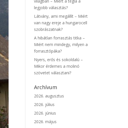
világban – Miért a tégla a
legjobb választás?
Látvány, ami megállít – Miért
van nagy ereje a hungarocell
szobrászatnak?
A hibátlan forrasztás titka –
Miért nem mindegy, milyen a
forrasztópáka?
Nyers, erős és sokoldalú –
Mikor érdemes a molinó
szövetet választani?
Archívum
2026. augusztus
2026. július
2026. június
2026. május