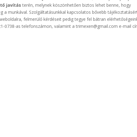
tő javítás
terén, melynek köszönhetően biztos lehet benne, hogy
eg a munkával. Szolgáltatásunkkal kapcsolatos bővebb tájékoztatásér
weboldalra, felmerülő kérdéseit pedig tegye fel bátran elérhetőségein
521-0738-as telefonszámon, valamint a trimexen@gmail.com e-mail cí