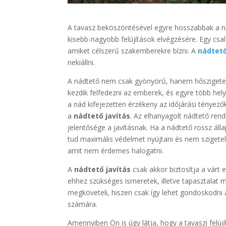
A tavasz beköszöntésével egyre hosszabbak a nap
kisebb-nagyobb felújítások elvégzésére. Egy csal
amiket célszerű szakemberekre bízni. A
nádtető
nekiállni.
A nádtető nem csak gyönyörű, hanem hőszigetelé
kezdik felfedezni az emberek, és egyre több he
a nád kifejezetten érzékeny az időjárási tényezők
a
nádtető javítás
. Az elhanyagolt nádtető ren
jelentősége a javításnak. Ha a nádtető rossz ál
tud maximális védelmet nyújtani és nem szigete
amit nem érdemes halogatni.
A
nádtető javítás
csak akkor biztosítja a várt
ehhez szükséges ismeretek, illetve tapasztalat 
megköveteli, hiszen csak így lehet gondoskodni 
számára.
Amennyiben Ön is úgy látja, hogy a tavaszi felúj