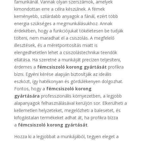
famunkánál. Vannak olyan szerszámok, amelyek
kimondottan erre a célra készülnek. A fémek
keményebb, szilárdabb anyagok a fánál, ezért több
energia szükséges a megmunkálásukhoz. Annak
érdekében, hogy a funkciójukat tökéletesen be tudják
tölteni, nem maradhat el a csiszolás. A megfelelő
illesztések, és a méretpontosítás miatt is
elengedhetetlen lehet a csiszolástechnikai teendők
ellátása. Ha szeretné a munkáját precízen teljesíteni,
érdemes a
fémcsiszoló korong gyártását
profikra
bízni. Egyéni kérése alapján biztosítják az ideális
eszközt, így hatékonyan és gördülékenyen dolgozhat.
Fontos, hogy a
fémcsiszoló korong
gyártására
professzionális környezetben, a legjobb
alapanyagok felhasználásával kerüljön sor. Elkerülheti a
kellemetlen helyzeteket, megelőzheti a balesetet, és
kifogástalan termékeket adhat át, ha profikra bízza
a
fémcsiszoló korong gyártását
.
Hozza ki a legjobbat a munkájából, tegyen eleget a