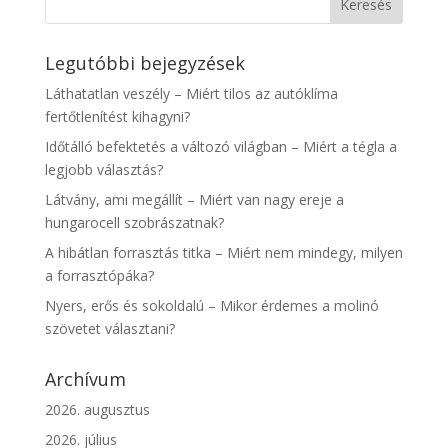
Legutóbbi bejegyzések
Láthatatlan veszély – Miért tilos az autóklíma
fertőtlenítést kihagyni?
Időtálló befektetés a változó világban – Miért a tégla a
legjobb választás?
Látvány, ami megállít – Miért van nagy ereje a
hungarocell szobrászatnak?
A hibátlan forrasztás titka – Miért nem mindegy, milyen
a forrasztópáka?
Nyers, erős és sokoldalú – Mikor érdemes a molinó
szövetet választani?
Archívum
2026. augusztus
2026. július