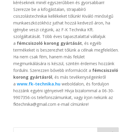
kéréseknek minél egyszerűbben és gyorsabban!
Szerezze be a kifogástalan, strapabíró
csiszolástechnikai kellékeket tőlünk! Kiváló minőségű
munkaeszközökhöz juthat hozzá kedvező áron, ha
igénybe veszi cégünk, az F-K Technika Kft.
szolgáltatását. Több éves tapasztalattal vállaljuk
a
fémcsiszoló korong gyártását
, és egyéb
termékeket is beszerezhet tőlünk a célnak megfelelően.
Ha nem csak fém, hanem más felület
megmunkálására is készül, szintén érdemes hozzánk
fordulni. Szerezzen bővebb információt a
fémcsiszoló
korong gyártásról
, és más tevékenységeinkről
a
www.fk-technika.hu
weboldalon, és forduljon
hozzánk egyéni igényeivel! Hívja bizalommal a 06-30-
9907356-os telefonszámunkat, vagy írjon nekünk az
fktechnika@gmail.com e-mail címünkre!