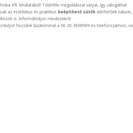
nika Kft. kínálatából! Többféle megoldással várjuk, így válogathat
csak az esztétikus és praktikus
beépíthető sütők
elérhetőek nálunk,
zközök is. Informálódjon mindezekről
forduljon hozzánk bizalommal a 06-20-3608969-es telefonszámon, v