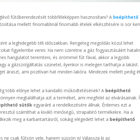
eglévő fűtőberendezését többféleképpen hasznosítani? A
beépíthető
osítása mellett finomabbnál finomabb ételek elkészítésére is sor ker
ként a leghidegebb téli időszakban. Rengeteg megoldás közül lehet
tokat figyelembe venni. Ha nem szeretne a gáz fogyasztásáért hatal
emes hangulatot teremteni, és örömmel fűt fával, akkor a legjobb
y a gázszolgáltatás szünetel, ilyenkor is melegen tarthatja a lakást.
et áraszt, ami pozitívan hat minden lakóra. Mindezek mellett pedig é
g több előnye lehet a kandalló működtetésének? A
beépíthető
önnyen megtalálhatja azt a terméket, ami megfelel az elvárásainak. 
építhető sütők
egyaránt a rendelkezésére állnak. Érdemes ezt a
eresztül számíthat a kiváló minőségű, strapabíró termékekre. Ha a
kezik meg a karbantartásról, sokáig elégedett lehet a
beépíthető
 és ne csak fűtsön vele, hanem süssön is! Válassza ki az