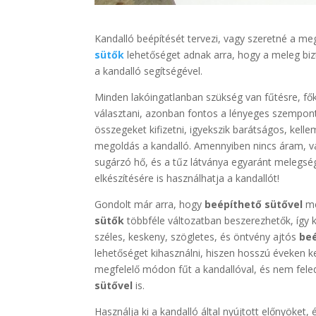
Kandalló beépítését tervezi, vagy szeretné a m
sütők
lehetőséget adnak arra, hogy a meleg bizt
a kandalló segítségével.
Minden lakóingatlanban szükség van fűtésre, fő
választani, azonban fontos a lényeges szempon
összegeket kifizetni, igyekszik barátságos, kell
megoldás a kandalló. Amennyiben nincs áram, vag
sugárzó hő, és a tűz látványa egyaránt melegség
elkészítésére is használhatja a kandallót!
Gondolt már arra, hogy
beépíthető sütővel
mé
sütők
többféle változatban beszerezhetők, így k
széles, keskeny, szögletes, és öntvény ajtós
be
lehetőséget kihasználni, hiszen hosszú éveken k
megfelelő módon fűt a kandallóval, és nem feled
sütővel
is.
Használja ki a kandalló által nyújtott előnyöket,