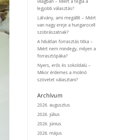
világban – Miért a tégla a
legjobb választás?
Látvány, ami megállít – Miért
van nagy ereje a hungarocell
szobrászatnak?
A hibátlan forrasztás titka –
Miért nem mindegy, milyen a
forrasztópáka?
Nyers, erős és sokoldalú –
Mikor érdemes a molinó
szövetet választani?
Archívum
2026. augusztus
2026. július
2026. június
2026. május