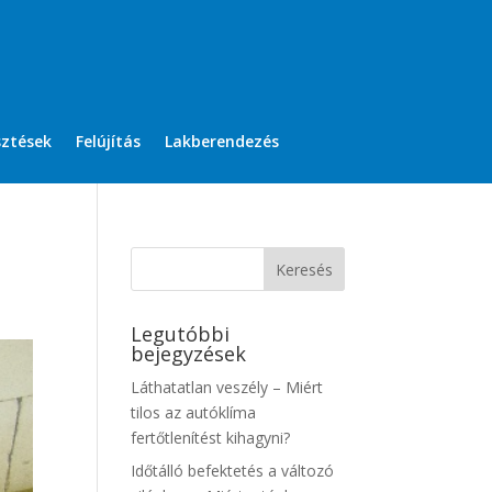
sztések
Felújítás
Lakberendezés
Legutóbbi
bejegyzések
Láthatatlan veszély – Miért
tilos az autóklíma
fertőtlenítést kihagyni?
Időtálló befektetés a változó