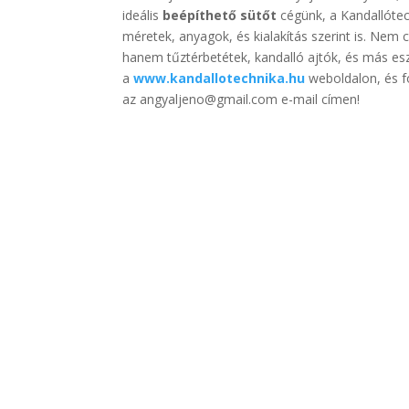
ideális
beépíthető sütőt
cégünk, a Kandallótech
méretek, anyagok, és kialakítás szerint is. Nem 
hanem tűztérbetétek, kandalló ajtók, és más es
a
www.kandallotechnika.hu
weboldalon, és 
az angyaljeno@gmail.com e-mail címen!