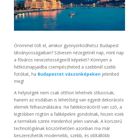
Örömmel tölt el, amikor gyönyörködhetsz Budapest
látványosságaiban? Szívesen nézegetnél nap, mint nap
a főváros nevezetességeiről képeket? Könnyen a
hétköznapjaidba csempészheted a szebbnél szebb
fotókat, ha
Budapestet vászonképeken
jeleníted
meg!
A helyiségek nem csak otthon lehetnek stílusosak,
hanem az irodában is lehetőség van egyedi dekorációs
elemek felhasználására. Ha faldekorációról van szó, a
legtöbben rögtön a faliképekre gondolnak, hiszen ezek
a termékek szinte mindenhol jelen vannak. A korszerű
technológiának köszönhetően azonban ma már
beszerezhetők modernebb, szebb, és időtállóbb