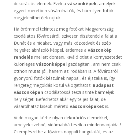
dekorációs elemek. Ezek a
vászonképek
, amelyek
egyedi méretben vásárolhatók, és bármilyen fotók
megjeleníthetőek rajtuk.
Ha örömmel tekintesz meg fotókat Magyarország
csodálatos fővárosáról, szívesen díszítenéd a falat a
Dunát és a hidakat, vagy más közkedvelt és szép
helyeket ábrázoló képpel, érdemes a
vászonkép
rendelés
mellett dönteni. Kiváló ötlet a környezetedet
különleges
vászonképpel
gazdagítani, ami nem csak
otthon mutat jól, hanem az irodában is. A fővárosról
gyönyörű fotók készülnek nappal, és éjszaka is, így
rengeteg megoldás közül válogathatsz.
Budapest
vászonképen
csodálatossá teszi szinte bármelyik
helyiséget. Befedhetsz akár egy teljes falat, de
vásárolhatsz kisebb méretű
vászonképeket
is.
Vedd magad körbe olyan dekorációs elemekkel,
amelyek szebbé, vidámabbá teszik a mindennapjaidat!
Csempészd be a főváros nappali hangulatát, és az