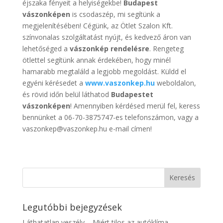
éjszaka fényeit a helyiségekbe!
Budapest
vászonképen
is csodaszép, mi segítünk a
megjelenítésében! Cégünk, az Ötlet Szalon Kft.
színvonalas szolgáltatást nyújt, és kedvező áron van
lehetőséged a
vászonkép
rendelésre
. Rengeteg
ötlettel segítünk annak érdekében, hogy minél
hamarabb megtaláld a legjobb megoldást. Küldd el
egyéni kérésedet a
www.vaszonkep.hu
weboldalon,
és rövid időn belül láthatod
Budapestet
vászonképen
! Amennyiben kérdésed merül fel, keress
bennünket a 06-70-3875747-es telefonszámon, vagy a
vaszonkep@vaszonkep.hu e-mail címen!
Legutóbbi bejegyzések
Láthatatlan veszély – Miért tilos az autóklíma