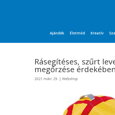
Ajándék
Életmód
Kreatív
Sz
Rásegítéses, szűrt le
megőrzése érdekébe
2021 márc 29.
|
Webshop