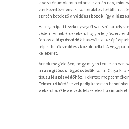
laboratóriumok munkatársai szintén nap, mint 
van közintézmények, közterületek fertőtlenítésér
szintén kötelező a
védőeszközök
, így a
légzé
Ha olyan ipari tevékenységről van szó, amely s
védeni. Annak érdekében, hogy a légzőszervrends
fontos a
légzésvédők
használata. Az építőipa
teljesíthetők
védőeszközök
nélkül. A vegyipar 
kellékeket.
Annak megfelelően, hogy milyen területen van sz
a
rásegítéses légzésvédők
közül. Cégünk, a 
típusú
légzésvédőhöz
. Tekintse meg termékein
Felmerülő kérdéseivel pedig keressen bennünket
webaruhaz@fewe-vedofelszereles.hu címünkre!