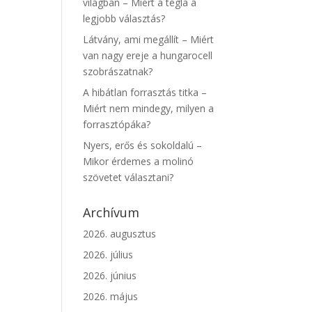
világban – Miért a tégla a
legjobb választás?
Látvány, ami megállít – Miért
van nagy ereje a hungarocell
szobrászatnak?
A hibátlan forrasztás titka –
Miért nem mindegy, milyen a
forrasztópáka?
Nyers, erős és sokoldalú –
Mikor érdemes a molinó
szövetet választani?
Archívum
2026. augusztus
2026. július
2026. június
2026. május