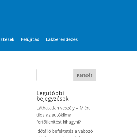
sztések
Felújítás
Lakberendezés
Legutóbbi
bejegyzések
Láthatatlan veszély – Miért
tilos az autóklíma
fertőtlenítést kihagyni?
Időtálló befektetés a változó