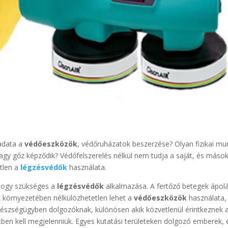
ladata a
védőeszközök
, védőruházatok beszerzése? Olyan fizikai mu
gy gőz képződik? Védőfelszerelés nélkül nem tudja a saját, és máso
tlen a
légzésvédők
használata.
 hogy szükséges a
légzésvédők
alkalmazása. A fertőző betegek ápol
ek környezetében nélkülözhetetlen lehet a
védőeszközök
használata,
egészségügyben dolgozóknak, különösen akik közvetlenül érintkeznek 
etben kell megjelenniük. Egyes kutatási területeken dolgozó emberek, 