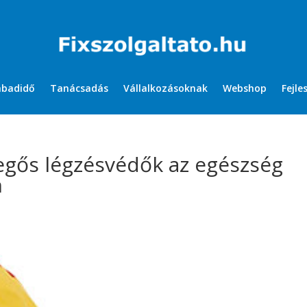
abadidő
Tanácsadás
Vállalkozásoknak
Webshop
Fejle
vegős légzésvédők az egészség
n