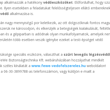
nap alkalmazzák a hatékony
védőeszközöket
. Előfordulhat, hogy sz
e. Ilyen esetekben a feladatukat felelősségteljesen ellátó emberekne
svédő
alkalmazása is.
orán nagy mennyiségű por keletkezik, az ott dolgozóknak fontos mag
zerük ne károsodjon, és elkerüljék a betegségek kialakulását, feltétl
rban és a gépiparban is adódnak olyan munkafolyamatok, amelyek n
területén több esetben veszik igénybe ezeket a testi épséget védő
üksége speciális eszközre, választhat a
szűrt levegős légzésvédő
FeWe Biztonságtechnika Kft. webáruházában hozzájuthat mindkét
k széles kínálatát a
www.fewe-vedofelszereles.hu
weboldalon!
 a 06-30-3899788-as telefonszámon, vagy küldjön e-mailt a