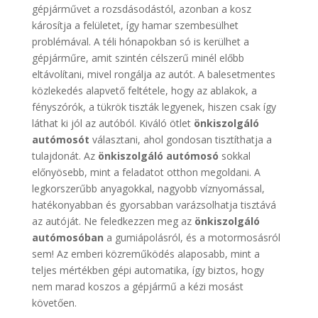
gépjárművet a rozsdásodástól, azonban a kosz
károsítja a felületet, így hamar szembesülhet
problémával. A téli hónapokban só is kerülhet a
gépjárműre, amit szintén célszerű minél előbb
eltávolítani, mivel rongálja az autót. A balesetmentes
közlekedés alapvető feltétele, hogy az ablakok, a
fényszórók, a tükrök tiszták legyenek, hiszen csak így
láthat ki jól az autóból. Kiváló ötlet
önkiszolgáló
autómosót
választani, ahol gondosan tisztíthatja a
tulajdonát. Az
önkiszolgáló autómosó
sokkal
előnyösebb, mint a feladatot otthon megoldani. A
legkorszerűbb anyagokkal, nagyobb víznyomással,
hatékonyabban és gyorsabban varázsolhatja tisztává
az autóját. Ne feledkezzen meg az
önkiszolgáló
autómosóban
a gumiápolásról, és a motormosásról
sem! Az emberi közreműködés alaposabb, mint a
teljes mértékben gépi automatika, így biztos, hogy
nem marad koszos a gépjármű a kézi mosást
követően.