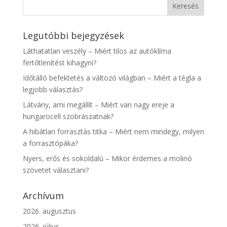
Legutóbbi bejegyzések
Láthatatlan veszély – Miért tilos az autóklíma
fertőtlenítést kihagyni?
Időtálló befektetés a változó világban – Miért a tégla a
legjobb választás?
Látvány, ami megállít – Miért van nagy ereje a
hungarocell szobrászatnak?
A hibátlan forrasztás titka – Miért nem mindegy, milyen
a forrasztópáka?
Nyers, erős és sokoldalú – Mikor érdemes a molinó
szövetet választani?
Archívum
2026. augusztus
2026. július