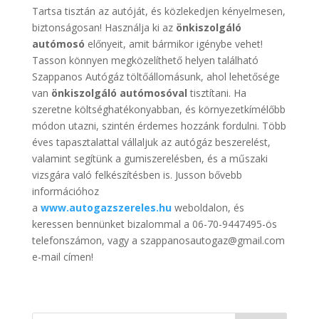
Tartsa tisztán az autóját, és közlekedjen kényelmesen,
biztonságosan! Használja ki az
önkiszolgáló
autómosó
előnyeit, amit bármikor igénybe vehet!
Tasson könnyen megközelíthető helyen található
Szappanos Autógáz töltőállomásunk, ahol lehetősége
van
önkiszolgáló autómosóval
tisztítani. Ha
szeretne költséghatékonyabban, és környezetkímélőbb
módon utazni, szintén érdemes hozzánk fordulni. Több
éves tapasztalattal vállaljuk az autógáz beszerelést,
valamint segítünk a gumiszerelésben, és a műszaki
vizsgára való felkészítésben is. Jusson bővebb
információhoz
a
www.autogazszereles.hu
weboldalon, és
keressen bennünket bizalommal a 06-70-9447495-ös
telefonszámon, vagy a szappanosautogaz@gmail.com
e-mail címen!