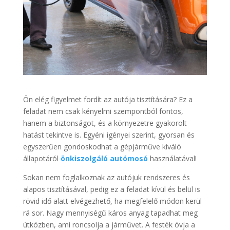
Ön elég figyelmet fordít az autója tisztítására? Ez a
feladat nem csak kényelmi szempontból fontos,
hanem a biztonságot, és a környezetre gyakorolt
hatást tekintve is. Egyéni igényei szerint, gyorsan és
egyszerűen gondoskodhat a gépjárműve kiváló
állapotáról
önkiszolgáló autómosó
használatával!
Sokan nem foglalkoznak az autójuk rendszeres és
alapos tisztításával, pedig ez a feladat kívül és belül is
rövid idő alatt elvégezhető, ha megfelelő módon kerül
rá sor. Nagy mennyiségű káros anyag tapadhat meg
útközben, ami roncsolja a járművet. A festék óvja a