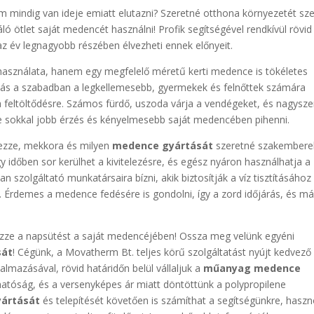
m mindig van ideje emiatt elutazni? Szeretné otthona környezetét sz
ló ötlet saját medencét használni! Profik segítségével rendkívül rövid
 az év legnagyobb részében élvezheti ennek előnyeit.
 használata, hanem egy megfelelő méretű kerti medence is tökéletes
olás a szabadban a legkellemesebb, gyermekek és felnőttek számára
a feltöltődésre. Számos fürdő, uszoda várja a vendégeket, és nagysz
 de sokkal jobb érzés és kényelmesebb saját medencében pihenni.
rvezze, mekkora és milyen
medence gyártását
szeretné szakembere
gy időben sor kerülhet a kivitelezésre, és egész nyáron használhatja a
an szolgáltató munkatársaira bízni, akik biztosítják a víz tisztításához
. Érdemes a medence fedésére is gondolni, így a zord időjárás, és m
ezze a napsütést a saját medencéjében! Ossza meg velünk egyéni
sát
! Cégünk, a Movatherm Bt. teljes körű szolgáltatást nyújt kedvező
almazásával, rövid határidőn belül vállaljuk a
műanyag medence
lhatóság, és a versenyképes ár miatt döntöttünk a polypropilene
ártását
és telepítését követően is számíthat a segítségünkre, hasz