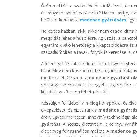
Örömmel tölti a szabadidejét fürdőzéssel, de ne
és kényelmesebbé varázsolni? Ha van kertje, kivá
belül sor kerülhet a
medence gyártására
, így
Ha kertes házban lakik, akkor nem csak a klíma
megoldás lehet a hűsölésre. Az úszás, a pancs
egyaránt kiváló lehetőség a kikapcsolódásra és 
szabadidőtöltés a tavak, folyók felkeresése is,
A jelenlegi időszak tökéletes arra, hogy megte
bízni. Még nem köszöntött be a nyári kánikula, í
medencéjét. Célszerű a
medence gyártást
oly
szükséges eszközöket, és egyéb kiegészítőket is
külső tényezők sem tehetnek kárt.
Készüljön fel időben a meleg hónapokra, és élv
elképzelését, és bízza ránk a
medence gyártá
áron. Egyedi méretben, innovatív technológia alk
gyártást
. A hosszú élettartam, a könnyű variá
alapanyag felhasználása mellett. A
medence gy