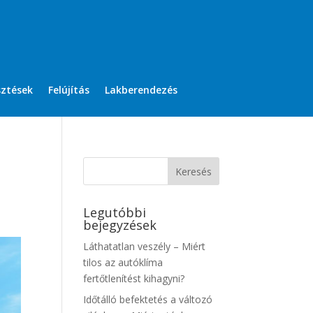
sztések
Felújítás
Lakberendezés
Legutóbbi
bejegyzések
Láthatatlan veszély – Miért
tilos az autóklíma
fertőtlenítést kihagyni?
Időtálló befektetés a változó