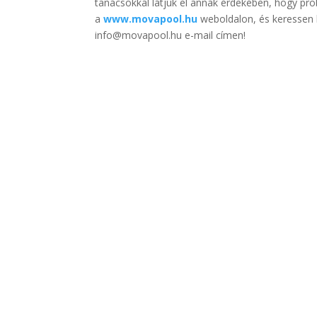
tanácsokkal látjuk el annak érdekében, hogy p
a
www.movapool.hu
weboldalon, és keressen
info@movapool.hu e-mail címen!