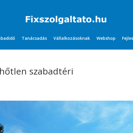
abadidő
Tanácsadás
Vállalkozásoknak
Webshop
Fejle
hőtlen szabadtéri