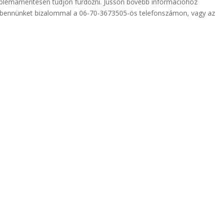
roblémamentesen tudjon fürdőzni. Jusson bővebb információhoz
 bennünket bizalommal a 06-70-3673505-ös telefonszámon, vagy az