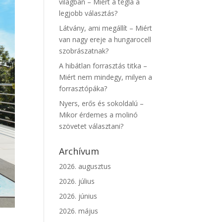
világban – Miért a tégla a
legjobb választás?
Látvány, ami megállít – Miért
van nagy ereje a hungarocell
szobrászatnak?
A hibátlan forrasztás titka –
Miért nem mindegy, milyen a
forrasztópáka?
Nyers, erős és sokoldalú –
Mikor érdemes a molinó
szövetet választani?
Archívum
2026. augusztus
2026. július
2026. június
2026. május