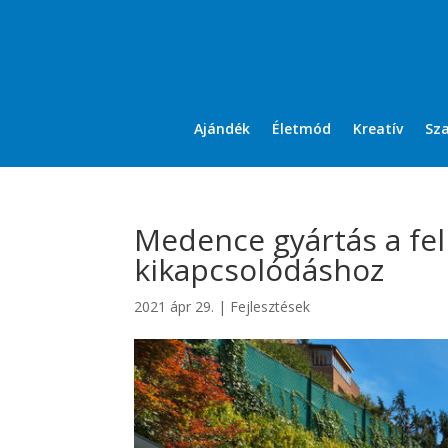
Ajándék
Életmód
Kreatív
Sz
Medence gyártás a fel
kikapcsolódáshoz
2021 ápr 29.
|
Fejlesztések