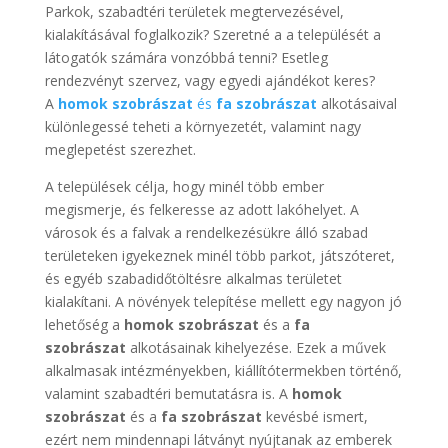
Parkok, szabadtéri területek megtervezésével,
kialakításával foglalkozik? Szeretné a a települését a
látogatók számára vonzóbbá tenni? Esetleg
rendezvényt szervez, vagy egyedi ajándékot keres?
A
homok szobrászat
és
fa szobrászat
alkotásaival
különlegessé teheti a környezetét, valamint nagy
meglepetést szerezhet.
A települések célja, hogy minél több ember
megismerje, és felkeresse az adott lakóhelyet. A
városok és a falvak a rendelkezésükre álló szabad
területeken igyekeznek minél több parkot, játszóteret,
és egyéb szabadidőtöltésre alkalmas területet
kialakítani. A növények telepítése mellett egy nagyon jó
lehetőség a
homok szobrászat
és a
fa
szobrászat
alkotásainak kihelyezése. Ezek a művek
alkalmasak intézményekben, kiállítótermekben történő,
valamint szabadtéri bemutatásra is. A
homok
szobrászat
és a
fa szobrászat
kevésbé ismert,
ezért nem mindennapi látványt nyújtanak az emberek