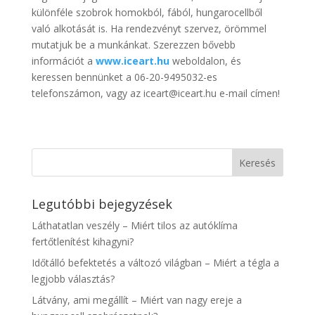
különféle szobrok homokból, fából, hungarocellből
való alkotását is. Ha rendezvényt szervez, örömmel
mutatjuk be a munkánkat. Szerezzen bővebb
információt a
www.iceart.hu
weboldalon, és
keressen bennünket a 06-20-9495032-es
telefonszámon, vagy az iceart@iceart.hu e-mail címen!
Legutóbbi bejegyzések
Láthatatlan veszély – Miért tilos az autóklíma
fertőtlenítést kihagyni?
Időtálló befektetés a változó világban – Miért a tégla a
legjobb választás?
Látvány, ami megállít – Miért van nagy ereje a