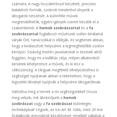
számára. A nagy hozzáértéssel készített, precízen
kialakított formák, szobrok mindenhol elnyerik a
látogatók tetszését. A különféle művek
megrendelhetők, egyéni igények szerint készítik el a
szakemberek. A
homok szobrászattal
és a
fa
szobrászattal
foglalkozó művészek széles kínálattal
várják Önt, tanácsokkal is ellátják, és segítenek abban,
hogy a kiválasztott helyszínre a legmegfelelőbb szobor
kerüljön. Szükség esetén javaslatokat is tesznek attól
függően, hogy mi a kiállítás célja, milyen alkalomból
kerülnek kihelyezésre a művek, és ki lesz a
célközönség. A tárgyak megfelelő elhelyezéséhez is
segítséget nyújtanak abban a tekintetben, hogy a
legszebb látványt nyújtsák a helyszínre látogatóknak.
Valósítsa meg a terveit a mi segítségünkkel! Ossza
meg velünk, mit ábrázoljunk a
homok
szobrászat
vagy a
fa szobrászat
különleges
technikájával! Cégünk, az Ice-Art Bt. több, mint 20 éve
foglalkozik jégszobrok készítésével, emellett vállaljuk a