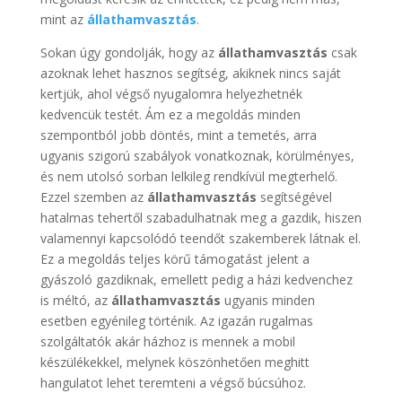
mint az
állathamvasztás
.
Sokan úgy gondolják, hogy az
állathamvasztás
csak
azoknak lehet hasznos segítség, akiknek nincs saját
kertjük, ahol végső nyugalomra helyezhetnék
kedvencük testét. Ám ez a megoldás minden
szempontból jobb döntés, mint a temetés, arra
ugyanis szigorú szabályok vonatkoznak, körülményes,
és nem utolsó sorban lelkileg rendkívül megterhelő.
Ezzel szemben az
állathamvasztás
segítségével
hatalmas tehertől szabadulhatnak meg a gazdik, hiszen
valamennyi kapcsolódó teendőt szakemberek látnak el.
Ez a megoldás teljes körű támogatást jelent a
gyászoló gazdiknak, emellett pedig a házi kedvenchez
is méltó, az
állathamvasztás
ugyanis minden
esetben egyénileg történik. Az igazán rugalmas
szolgáltatók akár házhoz is mennek a mobil
készülékekkel, melynek köszönhetően meghitt
hangulatot lehet teremteni a végső búcsúhoz.