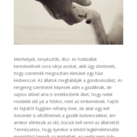
Menhelyek, tenyésztők, dísz- és hobbiállat
kereskedések sora várja azokat, akik úgy döntenek,
hogy szeretnék megosztani életüket egy házi
kedvenccel. Az állatok meghálálják a gondoskodást, és
rengeteg szeretetet képesek adni a gazdiknak, de
sajnos idővel arra is emlékeztetik őket, hogy nekik
rövidebb idő jut a földön, mint az embereknek. Fajtól
és fajtától függően néhány évet, de akár egy-két
évtizedet is eltölthetnek a gazdik kedvenceikkel, ám
amikor elérkezik az idő, búcsút kell venni az állatoktól.
Természetes, hogy ilyenkor a lehető legkíméletesebb
megoldást keresik az érintettek, ez pedig nem más,