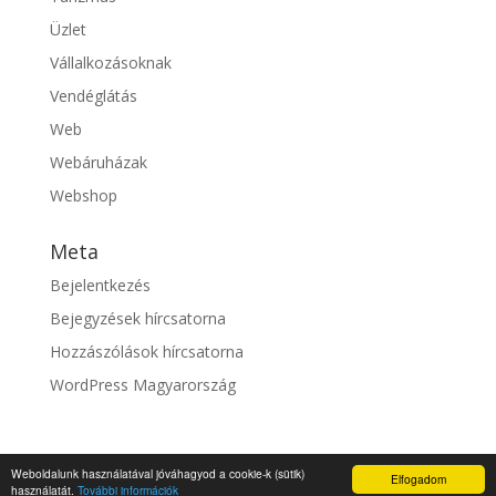
Üzlet
Vállalkozásoknak
Vendéglátás
Web
Webáruházak
Webshop
Meta
Bejelentkezés
Bejegyzések hírcsatorna
Hozzászólások hírcsatorna
WordPress Magyarország
Weboldalunk használatával jóváhagyod a cookie-k (sütik)
Elfogadom
© fixszolgaltato.hu |
Impresszum
használatát.
További információk