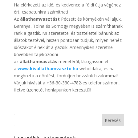
Ha elérkezett az idő, és kedvence a földi útja végéhez
ért, csapatunkra számíthat!
Az
állathamvasztást
Pécsett és környékén vállaljuk,
Baranya, Tolna és Somogy megyében is számíthatnak
ránk a gazdik. Mi szeretettel és tisztelettel bánunk az
állatok testével, hiszen pontosan tudjuk, milyen nehéz
időszakot élnek át a gazdik. Amennyiben szeretne
bővebben tájékozódni
az
állathamvasztás
menetéről, látogasson el
a
www.kisallathamvaszto.hu
weboldalra, és ha
meghozta a döntést, forduljon hozzánk bizalommal!
Várjuk hívását a +36-30-330-4782-es telefonszámon,
illetve üzenetét honlapunkon keresztül!