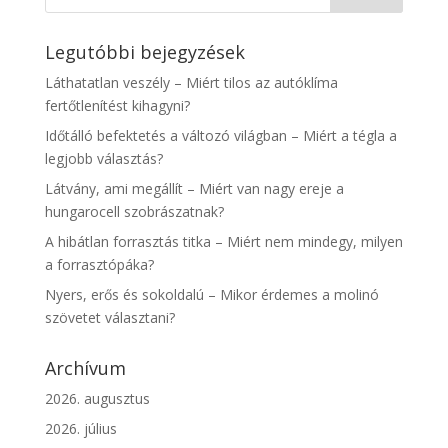
Legutóbbi bejegyzések
Láthatatlan veszély – Miért tilos az autóklíma
fertőtlenítést kihagyni?
Időtálló befektetés a változó világban – Miért a tégla a
legjobb választás?
Látvány, ami megállít – Miért van nagy ereje a
hungarocell szobrászatnak?
A hibátlan forrasztás titka – Miért nem mindegy, milyen
a forrasztópáka?
Nyers, erős és sokoldalú – Mikor érdemes a molinó
szövetet választani?
Archívum
2026. augusztus
2026. július