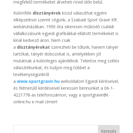
megfelelő termékeket átveheti rövid időn belül.
Különféle
dísztányérok
közül választhat egyéni
elképzelései szerint cégünk, a Szabadi Sport Gravír Kft.
webáruházában. 1990 óta sikeresen működő családi
vállalkozásunk egyedi grafikákkal ellátott termékeket is
kínál kedvező áron. Nem csak
a
dísztányérokat
szerezheti be tőlünk, hanem tányér
tartókat, tányér dobozokat is, amelyekben jól
mutatnak a különleges ajándékok. Tekintse meg széles
választékunkat, és tudjon meg többet a
tevékenységünkről
a
www.sportgravir.hu
weboldalon! Egyedi kéréseivel,
és felmerülő kérdéseivel keressen bennünket a 06-1-
4221778-as telefonszámon, vagy a sportgravir@t-
online.hu e-mail címen!