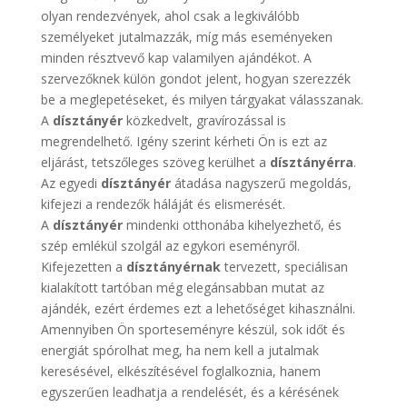
olyan rendezvények, ahol csak a legkiválóbb
személyeket jutalmazzák, míg más eseményeken
minden résztvevő kap valamilyen ajándékot. A
szervezőknek külön gondot jelent, hogyan szerezzék
be a meglepetéseket, és milyen tárgyakat válasszanak.
A
dísztányér
közkedvelt, gravírozással is
megrendelhető. Igény szerint kérheti Ön is ezt az
eljárást, tetszőleges szöveg kerülhet a
dísztányérra
.
Az egyedi
dísztányér
átadása nagyszerű megoldás,
kifejezi a rendezők háláját és elismerését.
A
dísztányér
mindenki otthonába kihelyezhető, és
szép emlékül szolgál az egykori eseményről.
Kifejezetten a
dísztányérnak
tervezett, speciálisan
kialakított tartóban még elegánsabban mutat az
ajándék, ezért érdemes ezt a lehetőséget kihasználni.
Amennyiben Ön sporteseményre készül, sok időt és
energiát spórolhat meg, ha nem kell a jutalmak
keresésével, elkészítésével foglalkoznia, hanem
egyszerűen leadhatja a rendelését, és a kérésének