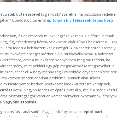
épületek kivitelezésével foglalkozik? Szeretné, ha biztosítási védelem
 ingatlan? Gondoskodjon erről
építőipari kivitelezések teljes körű
ködésében, és az emberek munkavégzése közben is előfordulhatnak
vagy figyelmetlenség bármikor okozhat akár súlyos balesetet is. Eze
ni, ami fedezi a keletkezett kár összegét. A balesetek során személyi
ást, munkaképtelenséget idézhet elő a munkavállalóknál. A balesetet
 kártérítésre, amit a munkáltató könnyebben meg tud téríteni, ha
várt esemény, mint például egy gép meghibásodása megnövelheti a
n kárt szenvedhet el. A nagy mennyiségű és sokféle anyag beépítése sor
lata közben szintén adódhat probléma, aminek akár súlyos
a munkafolyamat közben keletkezett károk kifizetésre kerüljenek,
osítást
kötni. Nagyon fontos az építés alatt álló, majd a már elkészül
dőjárási viszontagságok váratlan káreseményeket okozhatnak, amelyek
ri vagyonbiztosítás
.
gy biztosítási tanácsadó céggel, akik foglalkoznak
építőipari