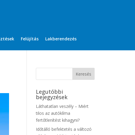
sztések
Felújítás
Lakberendezés
Legutóbbi
bejegyzések
Láthatatlan veszély – Miért
tilos az autóklíma
fertőtlenítést kihagyni?
Időtálló befektetés a változó