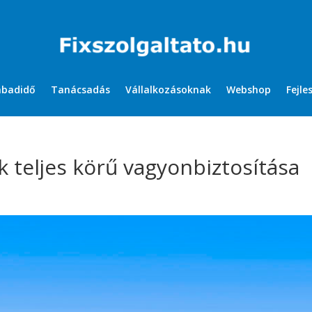
abadidő
Tanácsadás
Vállalkozásoknak
Webshop
Fejle
ek teljes körű vagyonbiztosítása