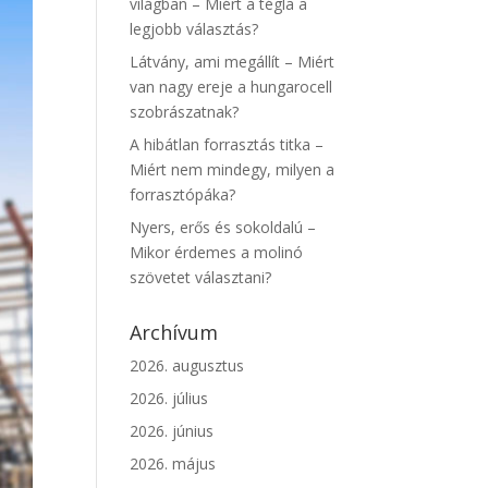
világban – Miért a tégla a
legjobb választás?
Látvány, ami megállít – Miért
van nagy ereje a hungarocell
szobrászatnak?
A hibátlan forrasztás titka –
Miért nem mindegy, milyen a
forrasztópáka?
Nyers, erős és sokoldalú –
Mikor érdemes a molinó
szövetet választani?
Archívum
2026. augusztus
2026. július
2026. június
2026. május