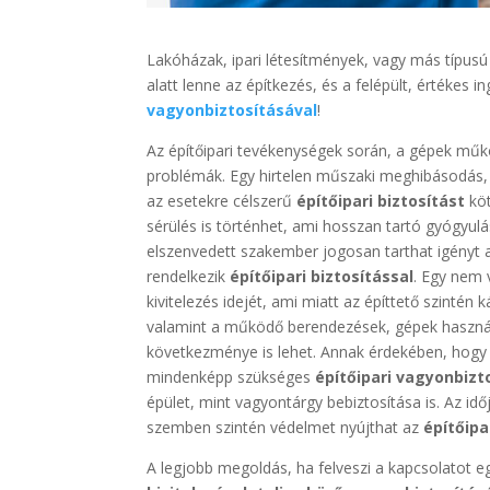
Lakóházak, ipari létesítmények, vagy más típusú 
alatt lenne az építkezés, és a felépült, értékes
vagyonbiztosításával
!
Az építőipari tevékenységek során, a gépek mű
problémák. Egy hirtelen műszaki meghibásodás, 
az esetekre célszerű
építőipari biztosítást
köt
sérülés is történhet, ami hosszan tartó gyógyul
elszenvedett szakember jogosan tarthat igényt a
rendelkezik
építőipari biztosítással
. Egy nem 
kivitelezés idejét, ami miatt az építtető szinté
valamint a működő berendezések, gépek haszná
következménye is lehet. Annak érdekében, hogy 
mindenképp szükséges
építőipari vagyonbizt
épület, mint vagyontárgy bebiztosítása is. Az i
szemben szintén védelmet nyújthat az
építőipa
A legjobb megoldás, ha felveszi a kapcsolatot e