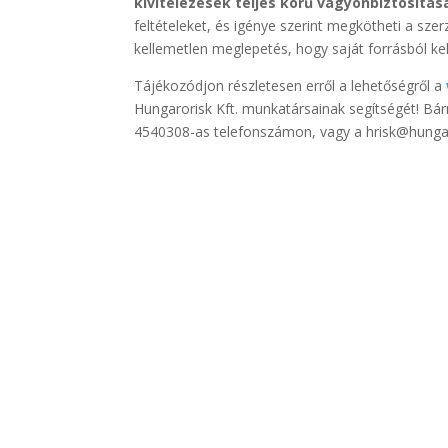
kivitelezések teljes körű vagyonbiztosítás
feltételeket, és igénye szerint megkötheti a sze
kellemetlen meglepetés, hogy saját forrásból kell
Tájékozódjon részletesen erről a lehetőségről a
Hungarorisk Kft. munkatársainak segítségét! Bár
4540308-as telefonszámon, vagy a hrisk@hungar