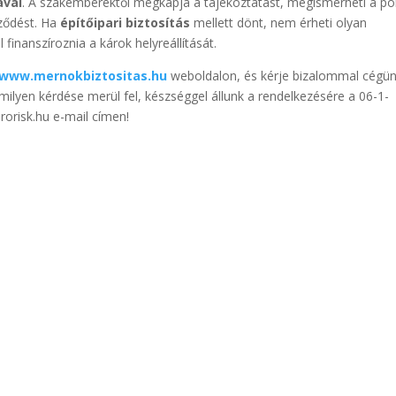
ával
. A szakemberektől megkapja a tájékoztatást, megismerheti a p
rződést. Ha
építőipari biztosítás
mellett dönt, nem érheti olyan
 finanszíroznia a károk helyreállítását.
www.mernokbiztositas.hu
weboldalon, és kérje bizalommal cégün
milyen kérdése merül fel, készséggel állunk a rendelkezésére a 06-1-
orisk.hu e-mail címen!