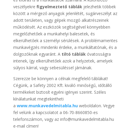
veszélyekre
figyelmeztető táblák
jelezhetik többek
között a mérgező anyagok jelenlétét, sugárveszélyt az
adott területen, vagy gépek mozgó alkatrészeinek
működését. Az eszközök segítségével könnyebben
megelőzhetőek a munkahelyi balesetek, és
elkerülhetőek a személyi sérülések. A problémamentes
munkavégzés mindenki érdeke, a munkáltatónak, és a
dolgozóknak egyaránt. A
tiltó táblák
óvatosságra
intenek, így elkerülhetőek azok a helyzetek, amelyek
súlyos kárral, vagy sebesüléssel járnának.
Szerezze be könnyen a célnak megfelelő táblákat!
Cégünk, a Safety 2002 Kft. kiváló minőségű, időtálló
termékeket biztosít egyéni igényei szerint. Széles
kínálatunkat megtekintheti
a
www.munkavedelmitabla.hu
weboldalon. Vegye
fel velünk a kapcsolatot a 06-70-8660850-es
telefonszámon, vagy az info@munkavedelmitabla.hu
e-mail címen!