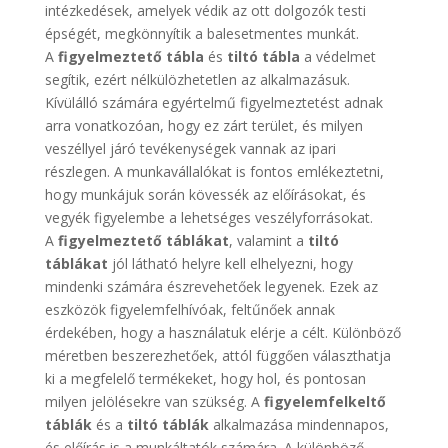
intézkedések, amelyek védik az ott dolgozók testi
épségét, megkönnyítik a balesetmentes munkát.
A
figyelmeztető tábla
és
tiltó tábla
a védelmet
segítik, ezért nélkülözhetetlen az alkalmazásuk.
Kívülálló számára egyértelmű figyelmeztetést adnak
arra vonatkozóan, hogy ez zárt terület, és milyen
veszéllyel járó tevékenységek vannak az ipari
részlegen. A munkavállalókat is fontos emlékeztetni,
hogy munkájuk során kövessék az előírásokat, és
vegyék figyelembe a lehetséges veszélyforrásokat.
A
figyelmeztető táblákat
, valamint a
tiltó
táblákat
jól látható helyre kell elhelyezni, hogy
mindenki számára észrevehetőek legyenek. Ezek az
eszközök figyelemfelhívóak, feltűnőek annak
érdekében, hogy a használatuk elérje a célt. Különböző
méretben beszerezhetőek, attól függően választhatja
ki a megfelelő termékeket, hogy hol, és pontosan
milyen jelölésekre van szükség. A
figyelemfelkeltő
táblák
és a
tiltó táblák
alkalmazása mindennapos,
és előírás is a munkáltatók számára. A különböző