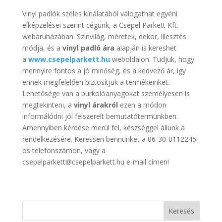
Vinyl padlók széles kínálatából válogathat egyéni
elképzelései szerint cégünk, a Csepel Parkett Kft.
webáruházában. Színvilág, méretek, dekor, illesztés
módja, és a
vinyl padló ára
alapján is kereshet
a
www.csepelparkett.hu
weboldalon. Tudjuk, hogy
mennyire fontos a jó minőség, és a kedvező ár, így
ennek megfelelően biztosítjuk a termékeinket.
Lehetősége van a burkolóanyagokat személyesen is
megtekinteni, a
vinyl árakról
ezen a módon
informálódni jól felszerelt bemutatótermünkben.
Amennyiben kérdése merül fel, készséggel állunk a
rendelkezésére. Keressen bennünket a 06-30-0112245-
ös telefonszámon, vagy a
csepelparkett@csepelparkett.hu e-mail címen!