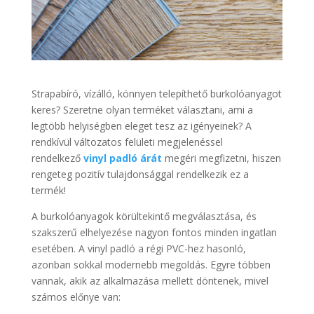
Strapabíró, vízálló, könnyen telepíthető burkolóanyagot
keres? Szeretne olyan terméket választani, ami a
legtöbb helyiségben eleget tesz az igényeinek? A
rendkívül változatos felületi megjelenéssel
rendelkező
vinyl padló árát
megéri megfizetni, hiszen
rengeteg pozitív tulajdonsággal rendelkezik ez a
termék!
A burkolóanyagok körültekintő megválasztása, és
szakszerű elhelyezése nagyon fontos minden ingatlan
esetében. A vinyl padló a régi PVC-hez hasonló,
azonban sokkal modernebb megoldás. Egyre többen
vannak, akik az alkalmazása mellett döntenek, mivel
számos előnye van: