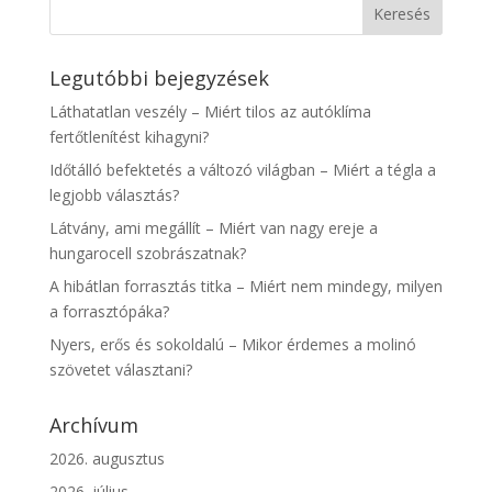
Legutóbbi bejegyzések
Láthatatlan veszély – Miért tilos az autóklíma
fertőtlenítést kihagyni?
Időtálló befektetés a változó világban – Miért a tégla a
legjobb választás?
Látvány, ami megállít – Miért van nagy ereje a
hungarocell szobrászatnak?
A hibátlan forrasztás titka – Miért nem mindegy, milyen
a forrasztópáka?
Nyers, erős és sokoldalú – Mikor érdemes a molinó
szövetet választani?
Archívum
2026. augusztus
2026. július