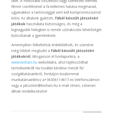
őket. A fontosabb összekötő vagy szerkezeti elemek
fémre cserélésével a fa kellemes hatása megmarad,
ugyanakkor a tartóssággal sem kell kompromisszumot
kötni. Az általunk gyártott,
fából készült játszótéri
játékok
használata biztonságos, és még a
legnagyobb hidegben is remek szórakozási lehetőséget
biztosítanak a gyerekeknek.
Amennyiben felkeltettük érdeklődését, és szeretne
még többet megtudni a
fából készült játszótéri
játékokról
, látogasson el honlapunkra, a
www.biohars.hu
weboldalra, ahol tájékozódhat
termékeinkről! Ha további kérdése merült fel
szolgáltatásainkról, forduljon bizalommal
munkatársainkhoz a+36306114617-es telefonszámon
vagy a jatszoter@biohars.hu e-mail címen, szívesen
állnak rendelkezésére!