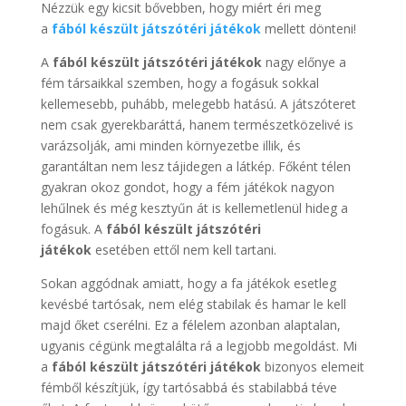
Nézzük egy kicsit bővebben, hogy miért éri meg
a
fából készült játszótéri játékok
mellett dönteni!
A
fából készült játszótéri játékok
nagy előnye a
fém társaikkal szemben, hogy a fogásuk sokkal
kellemesebb, puhább, melegebb hatású. A játszóteret
nem csak gyerekbaráttá, hanem természetközelivé is
varázsolják, ami minden környezetbe illik, és
garantáltan nem lesz tájidegen a látkép. Főként télen
gyakran okoz gondot, hogy a fém játékok nagyon
lehűlnek és még kesztyűn át is kellemetlenül hideg a
fogásuk. A
fából készült játszótéri
játékok
esetében ettől nem kell tartani.
Sokan aggódnak amiatt, hogy a fa játékok esetleg
kevésbé tartósak, nem elég stabilak és hamar le kell
majd őket cserélni. Ez a félelem azonban alaptalan,
ugyanis cégünk megtalálta rá a legjobb megoldást. Mi
a
fából készült játszótéri játékok
bizonyos elemeit
fémből készítjük, így tartósabbá és stabilabbá téve