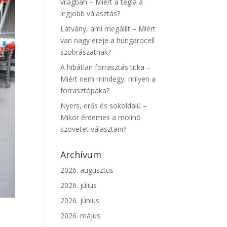
világban – Miért a tégla a
legjobb választás?
Látvány, ami megállít – Miért
van nagy ereje a hungarocell
szobrászatnak?
A hibátlan forrasztás titka –
Miért nem mindegy, milyen a
forrasztópáka?
Nyers, erős és sokoldalú –
Mikor érdemes a molinó
szövetet választani?
Archívum
2026. augusztus
2026. július
2026. június
2026. május