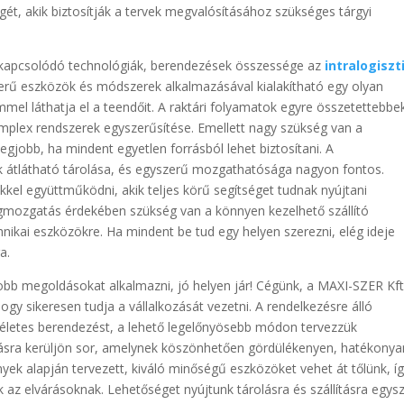
gét, akik biztosítják a tervek megvalósításához szükséges tárgyi
 kapcsolódó technológiák, berendezések összessége az
intralogiszt
zerű eszközök és módszerek alkalmazásával kialakítható egy olyan
el láthatja el a teendőit. A raktári folyamatok egyre összetettebbe
mplex rendszerek egyszerűsítése. Emellett nagy szükség van a
egjobb, ha mindent egyetlen forrásból lehet biztosítani. A
 átlátható tárolása, és egyszerű mozgathatósága nagyon fontos.
el együttműködni, akik teljes körű segítséget tudnak nyújtani
agmozgatás érdekében szükség van a könnyen kezelhető szállító
chnikai eszközökre. Ha mindent be tud egy helyen szerezni, elég ideje
a.
jobb megoldásokat alkalmazni, jó helyen jár! Cégünk, a MAXI-SZER Kft
gy sikeresen tudja a vállalkozását vezetni. A rendelkezésre álló
ökéletes berendezést, a lehető legelőnyösebb módon tervezzük
ításra kerüljön sor, amelynek köszönhetően gördülékenyen, hatékonya
yek alapján tervezett, kiváló minőségű eszközöket vehet át tőlünk, í
az elvárásoknak. Lehetőséget nyújtunk tárolásra és szállításra egys