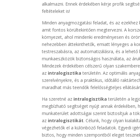
alkalmazni. Ennek érdekében kérje profik segítsé
feltételeket is!
Minden anyagmozgatási feladat, és az ezekhez
amit fontos körültekintően megtervezni. A kors
környezet, ahol mindenki eredményesen és örömm
nehezebben áttekinthetők, emiatt lényeges a ko
testreszabásra, az automatizálásra, és a lehető l
munkaeszközök biztonságos használata, az áruk
Mindezek érdekében célszerű olyan szakemberekk
az
intralogisztika
területén. Az optimális any
szerelvényekre, és a praktikus, időtálló raktárte
maradhat más teendők felelősségteljes ellátásár
Ha szeretné az
intralogisztika
területén a leg
megbízható segítséget nyújt annak érdekében, ho
munkaterület adottságai szerint biztosítjuk a t
az
intralogisztikát
. Célunk, hogy olyan kialak
végezhetők el a különböző feladatok. Egyedi igén
biztos, hogy minden szempontból eleget tesznek 