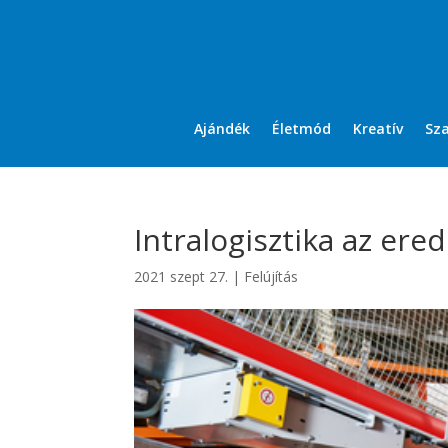
Ajándék
Életmód
Kreatív
Sz
Intralogisztika az e
2021 szept 27.
|
Felújítás