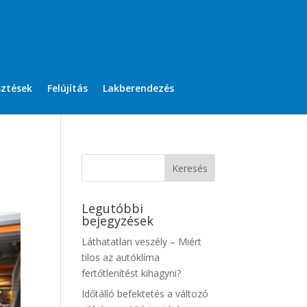
sztések
Felújítás
Lakberendezés
Legutóbbi
bejegyzések
Láthatatlan veszély – Miért
tilos az autóklíma
fertőtlenítést kihagyni?
Időtálló befektetés a változó