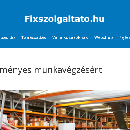
abadidő
Tanácsadás
Vállalkozásoknak
Webshop
Fejle
redményes munkavégzésért