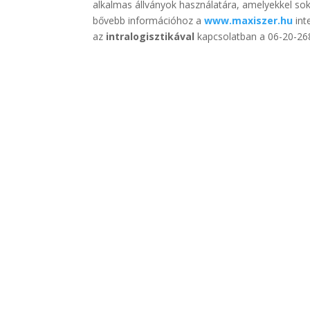
alkalmas állványok használatára, amelyekkel so
bővebb információhoz a
www.maxiszer.hu
int
az
intralogisztikával
kapcsolatban
a 06-20-26