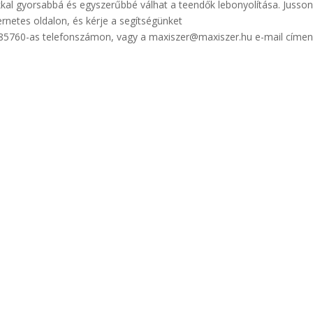
kkal gyorsabbá és egyszerűbbé válhat a teendők lebonyolítása. Jusso
ernetes oldalon, és kérje a segítségünket
85760-as telefonszámon, vagy a maxiszer@maxiszer.hu e-mail címen