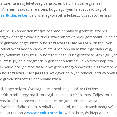
 is számtalan új lehetőség várja az embert, ha csak egy másik
. Ám nem szabad elfelejteni, hogy egy ilyen feladat távolságtól
tés Budapesten
belül is megköveteli a felkészült csapatot és a jól
ten
belül könnyedén megvalósítható néhány segítőkész ismerős
rgyak épségét csakis rutinos szakemberek tudják garantálni. Felesle
megbízható cégre bízza a
költöztetést Budapesten
, hiszen ilyen
dulatokból adódó károk miatt. A legjobb választás egy olyan cég,
l, valamint szakszerű bútorszereléssel is kiegészíthető. Ám egy ilyen
llett is jó, ha a megrendelő gondosan felkészül a költözés napjára. 
eső parkolóhely biztosítása, lényegesen megkönnyíthető a szakember
 a
költöztetés Budapesten
. Az egyetlen olyan feladat, ami valóban
egfelelő költöztető cég kiválasztása.
ít, hogy milyen távolságot kell megtenni, a
költöztetést
ezzük, mintha egy másik országban lenne a célállomás. Teljes körű
 várakozásra koncentrálhasson, és ne gondterhelten várja
ővebben tájékozódhat szolgáltatásunkról, munkatársaink pedig szív
kre. Kattintson a
www.szakitrans.hu
weboldalra, és hívja a +36-1-2