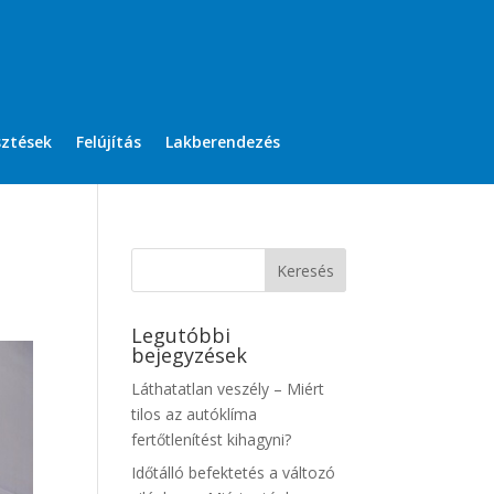
sztések
Felújítás
Lakberendezés
Legutóbbi
bejegyzések
Láthatatlan veszély – Miért
tilos az autóklíma
fertőtlenítést kihagyni?
Időtálló befektetés a változó