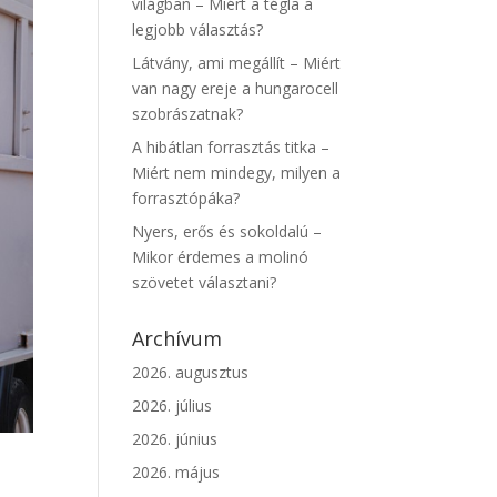
világban – Miért a tégla a
legjobb választás?
Látvány, ami megállít – Miért
van nagy ereje a hungarocell
szobrászatnak?
A hibátlan forrasztás titka –
Miért nem mindegy, milyen a
forrasztópáka?
Nyers, erős és sokoldalú –
Mikor érdemes a molinó
szövetet választani?
Archívum
2026. augusztus
2026. július
2026. június
2026. május