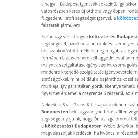
elhagyni. Budapest igencsak sokszínű, így akkor
városrészben keres új otthont vagy éppen irodát
függetlenül profi segítséget igényel, a
költözte
felszerelt járművet!
Sokan úgy vélik, hogy a
költöztetés Budapes
segítségével, azonban a bútorok és személyes tá
bosszankodástól kímélheti meg magát, aki egy 
formában biztosan nem kell aggódni óvatlan moz
melynek szolgáltatása igény szerint csomagolássa
mindenre kiterjedő szolgáltatás igénybevétele me
apróságokkal, mint például a bejárathoz közel 
munkája, így garantáltan gördülékennyé tehető
figyelmet érdemel a megrendelő részéről, az a m
Nekünk, a Szaki Trans Kft. csapatának nem szám
Budapesten
belül ugyanolyan felkészülten vég
segítséget nyújtunk, hogy Ön az izgalommal teli
a
költöztetést Budapesten
. Weboldalunkon b
megválaszolják kérdéseit, ha kíváncsi a részlete