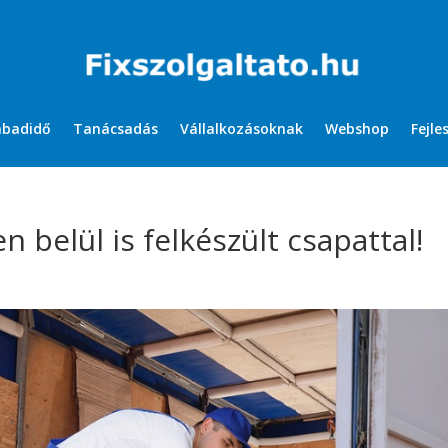
abadidő
Tanácsadás
Vállalkozásoknak
Webshop
Fejle
 belül is felkészült csapattal!