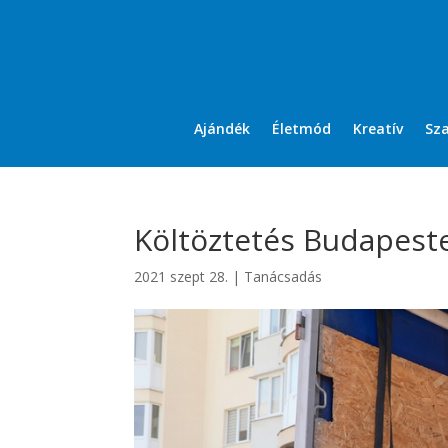
Ajándék
Életmód
Kreatív
Sz
Költöztetés Budapesten
2021 szept 28.
|
Tanácsadás