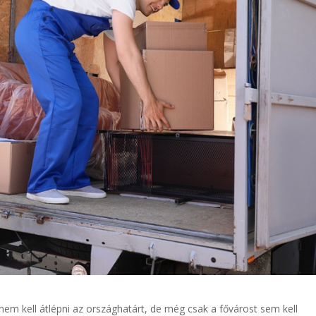
z nem kell átlépni az országhatárt, de még csak a fővárost sem kell