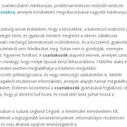
 csatlakoztatni? Hatékonyan, problémamentesen működő rendszer
kozókra
, amelyek körültekintő megválasztásával nagyobb hatékonys
n szükség annak érdekében, hogy a készülékek, a különböző eszközök 
eget tenni, és igyekszik mindent megtenni a sikeres vállalkozás
iváló minőségű berendezések működtetése, és a hozzáértő, gyakorla
zletekről sem feledkezhet meg. Sokan nem is gondolják, mennyire
, figyelmet fordítani. A
csatlakozók
alapvető elemek, amelyek szint
 mindegy, hogy melyik típusuk kerül felhasználásra. Többféle alakú é
 minden esetben megtalálhatja a tökéletes megoldást.
özötti jelfeldolgozásra, és nagy sebességű adatátvitelre is. Mielőtt
ságaikról részletesen informálódni, amelyek alapján hamar megtalálh
ékeket. Érdemes közvetlenül a
csatlakozók
gyártásával foglalkozó cé
s, hogy jó döntést tud hozni, és rövid időn belül juthat hozzá a
ában is tudunk segíteni! Cégünk, a Weidmüller Kereskedelmi Kft.
lelnek a legszigorúbb követelményeknek. Informálódjon részletesen
, és más általunk nyújtott lehetőségekről is