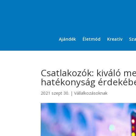
Ajándék
Életmód
Kreatív
Sz
Csatlakozók: kiváló m
hatékonyság érdekéb
2021 szept 30.
|
Vállalkozásoknak