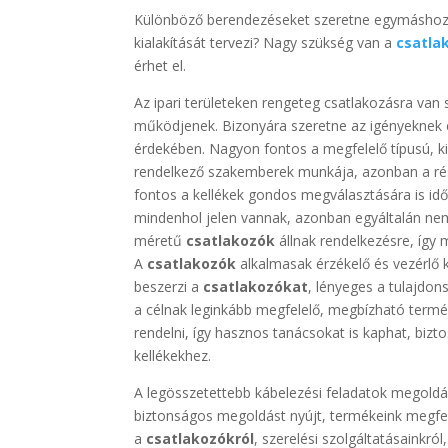
Különböző berendezéseket szeretne egymáshoz
kialakítását tervezi? Nagy szükség van a
csatla
érhet el.
Az ipari területeken rengeteg csatlakozásra va
működjenek. Bizonyára szeretne az igényeknek el
érdekében. Nagyon fontos a megfelelő típusú, k
rendelkező szakemberek munkája, azonban a rés
fontos a kellékek gondos megválasztására is időt
mindenhol jelen vannak, azonban egyáltalán nem
méretű
csatlakozók
állnak rendelkezésre, így
A
csatlakozók
alkalmasak érzékelő és vezérlő k
beszerzi a
csatlakozókat
, lényeges a tulajdon
a célnak leginkább megfelelő, megbízható term
rendelni, így hasznos tanácsokat is kaphat, bizto
kellékekhez.
A legösszetettebb kábelezési feladatok megoldás
biztonságos megoldást nyújt, termékeink megfe
a
csatlakozókról
, szerelési szolgáltatásainkról