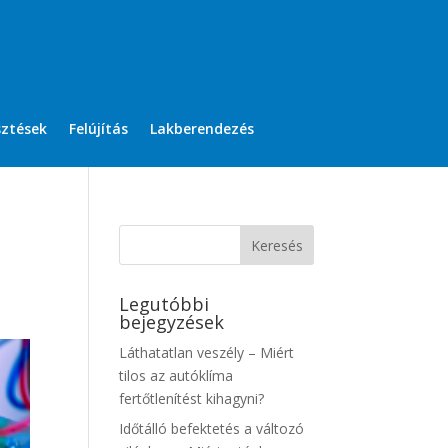
sztések
Felújítás
Lakberendezés
Legutóbbi
bejegyzések
Láthatatlan veszély – Miért
tilos az autóklíma
fertőtlenítést kihagyni?
Időtálló befektetés a változó