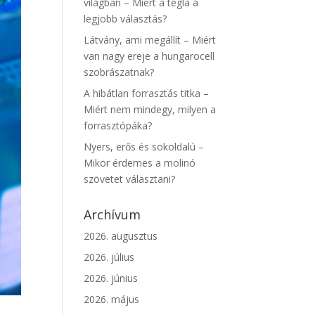
világban – Miért a tégla a
legjobb választás?
Látvány, ami megállít – Miért
van nagy ereje a hungarocell
szobrászatnak?
A hibátlan forrasztás titka –
Miért nem mindegy, milyen a
forrasztópáka?
Nyers, erős és sokoldalú –
Mikor érdemes a molinó
szövetet választani?
Archívum
2026. augusztus
2026. július
2026. június
2026. május