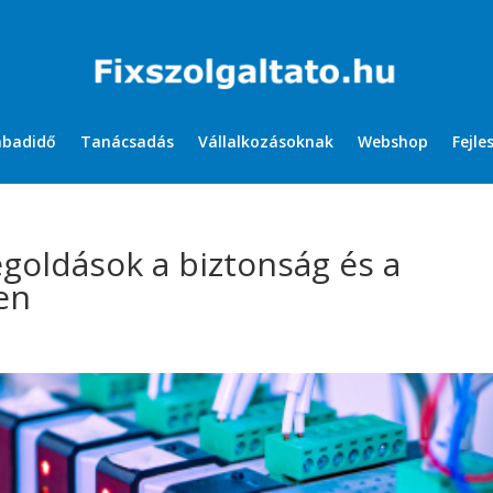
abadidő
Tanácsadás
Vállalkozásoknak
Webshop
Fejle
egoldások a biztonság és a
en