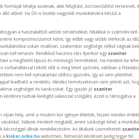
 formáját kínálja azoknak, akik felújítást, korszerűsítést terveznek, 
 álló idővel. Ha Ön is kisebb-nagyobb munkálatokra készül a
!
ahogyan a használatból adódó sérülésekkel, hibákkal is számolni kell
eretne kompromisszumot kötni, így előbb vagy utóbb elérkezik az idő
 munkálatokba sokan önállóan, szakember segítsége nélkül vágnak bel
osan kell tervezni. Rendkívül hasznos társ ilyenkor egy
szaniter
asztani a megfelelő típusú és minőségű termékeket. Ha mindent be lehe
s sorbanállással töltött időt is meg lehet spórolni, valóban a feladatr
tében nem kell nyitvatartási időhöz igazodni, így az sem jelenthet
appal leadható a rendelés. Mindez természetesen nem jelenti azt, ho
zakmai segítséget és tanácsokat. Egy igazán jó
szaniter
 kérdésre tudnak kielégítő válasszal szolgálni, ezzel is támogatva a
 olyan hely, amit a modern kor igényei ihlettek, hiszen minden érdek
 vásárlást. Nálunk mindent megtalál, amire szüksége lehet a munkál
k készséggel állnak rendelkezésére. Az általunk üzemeltetett
szanite
i a
kisker.orike.hu
webcímen, felmerülő kérdéseit pedig tegye fel