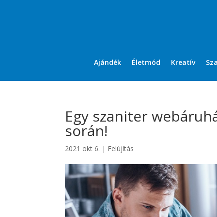
Ajándék
Életmód
Kreatív
Sz
Egy szaniter webáruház
során!
2021 okt 6.
|
Felújítás