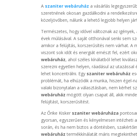
A
szaniter webáruház
a vásárlás legegyszerűbb
szeretnének okosan gazdálkodni a rendelkezésre
közeljövőben, nálunk a lehető legjobb helyen jár
Természetes, hogy idővel változnak az igények, 
évek múlásával. A saját otthonával senki sem sz
amikor a felújítás, korszerűsítés nem várhat. A
viszont sok időt és energiát emészt fel, ezért ok
webáruház
, ahol széles kínálatból lehet kivál
szerezni egyetlen helyen, ráadásul az utazással é
lehet koncentrálni. Egy
szaniter webáruház
ese
problémát, ha elhúzódik a munka, hiszen éjjel-n
valaki bizonytalan a választásban, nem kérhet s
webáruház
mögött olyan csapat áll, akik minden
felújítást, korszerűsítést.
Az Őrike Kisker
szaniter webáruháza
pontosan
gyorsan, egyszerűen és kényelmesen intézheti a
során, és ha nem biztos a döntésben, szakértőin
webáruház
termékkínálatát máris megtekinthet