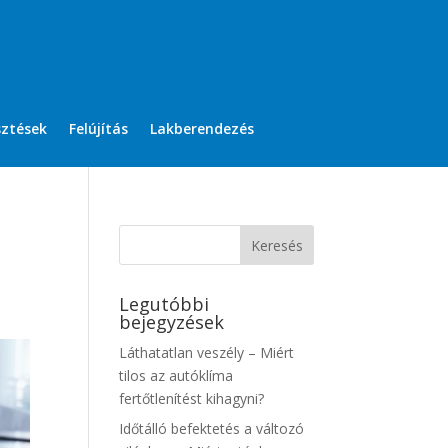
sztések
Felújítás
Lakberendezés
Legutóbbi
bejegyzések
Láthatatlan veszély – Miért
tilos az autóklíma
fertőtlenítést kihagyni?
Időtálló befektetés a változó