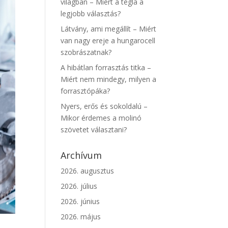
világban – Miért a tégla a
legjobb választás?
Látvány, ami megállít – Miért
van nagy ereje a hungarocell
szobrászatnak?
A hibátlan forrasztás titka –
Miért nem mindegy, milyen a
forrasztópáka?
Nyers, erős és sokoldalú –
Mikor érdemes a molinó
szövetet választani?
Archívum
2026. augusztus
2026. július
2026. június
2026. május