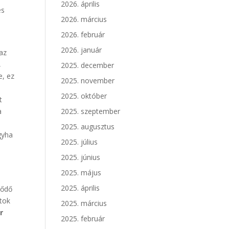
2026. április
és
2026. március
2026. február
2026. január
 az
,
2025. december
e, ez
2025. november
2025. október
t
a
2025. szeptember
2025. augusztus
gyha
2025. július
2025. június
2025. május
2025. április
lődő
atok
2025. március
r
2025. február