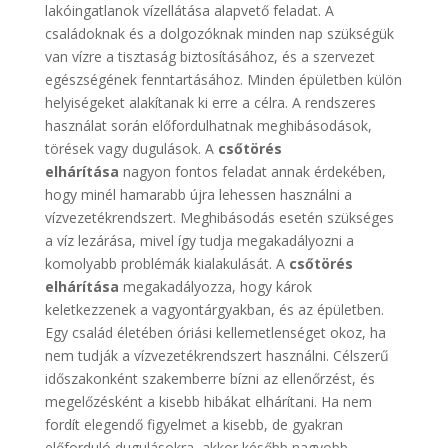
lakóingatlanok vízellátása alapvető feladat. A
családoknak és a dolgozóknak minden nap szükségük
van vízre a tisztaság biztosításához, és a szervezet
egészségének fenntartásához. Minden épületben külön
helyiségeket alakítanak ki erre a célra. A rendszeres
használat során előfordulhatnak meghibásodások,
törések vagy dugulások. A
csőtörés
elhárítása
nagyon fontos feladat annak érdekében,
hogy minél hamarabb újra lehessen használni a
vízvezetékrendszert. Meghibásodás esetén szükséges
a víz lezárása, mivel így tudja megakadályozni a
komolyabb problémák kialakulását. A
csőtörés
elhárítása
megakadályozza, hogy károk
keletkezzenek a vagyontárgyakban, és az épületben.
Egy család életében óriási kellemetlenséget okoz, ha
nem tudják a vízvezetékrendszert használni. Célszerű
időszakonként szakemberre bízni az ellenőrzést, és
megelőzésként a kisebb hibákat elhárítani. Ha nem
fordít elegendő figyelmet a kisebb, de gyakran
előforduló dugulásokra, akkor később nagyobb