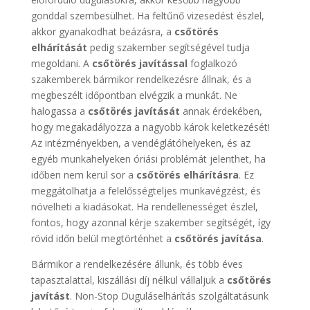
gonddal szembesülhet. Ha feltűnő vizesedést észlel,
akkor gyanakodhat beázásra, a
csőtörés
elhárítását
pedig szakember segítségével tudja
megoldani. A
csőtörés javítással
foglalkozó
szakemberek bármikor rendelkezésre állnak, és a
megbeszélt időpontban elvégzik a munkát. Ne
halogassa a
csőtörés javítását
annak érdekében,
hogy megakadályozza a nagyobb károk keletkezését!
Az intézményekben, a vendéglátóhelyeken, és az
egyéb munkahelyeken óriási problémát jelenthet, ha
időben nem kerül sor a
csőtörés elhárításra
. Ez
meggátolhatja a felelősségteljes munkavégzést, és
növelheti a kiadásokat. Ha rendellenességet észlel,
fontos, hogy azonnal kérje szakember segítségét, így
rövid időn belül megtörténhet a
csőtörés javítása
.
Bármikor a rendelkezésére állunk, és több éves
tapasztalattal, kiszállási díj nélkül vállaljuk a
csőtörés
javítást
. Non-Stop Duguláselhárítás szolgáltatásunk