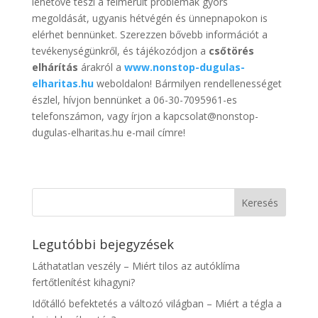
lehetővé teszi a felmerült problémák gyors
megoldását, ugyanis hétvégén és ünnepnapokon is
elérhet bennünket. Szerezzen bővebb információt a
tevékenységünkről, és tájékozódjon a
csőtörés
elhárítás
árakról a
www.nonstop-dugulas-
elharitas.hu
weboldalon! Bármilyen rendellenességet
észlel, hívjon bennünket a 06-30-7095961-es
telefonszámon, vagy írjon a kapcsolat@nonstop-
dugulas-elharitas.hu e-mail címre!
Legutóbbi bejegyzések
Láthatatlan veszély – Miért tilos az autóklíma
fertőtlenítést kihagyni?
Időtálló befektetés a változó világban – Miért a tégla a