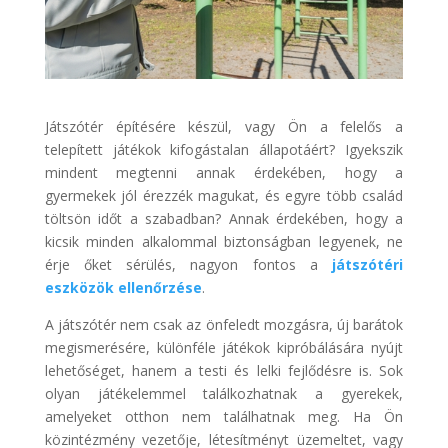
Játszótér építésére készül, vagy Ön a felelős a
telepített játékok kifogástalan állapotáért? Igyekszik
mindent megtenni annak érdekében, hogy a
gyermekek jól érezzék magukat, és egyre több család
töltsön időt a szabadban? Annak érdekében, hogy a
kicsik minden alkalommal biztonságban legyenek, ne
érje őket sérülés, nagyon fontos a
játszótéri
eszközök ellenőrzése
.
A játszótér nem csak az önfeledt mozgásra, új barátok
megismerésére, különféle játékok kipróbálására nyújt
lehetőséget, hanem a testi és lelki fejlődésre is. Sok
olyan játékelemmel találkozhatnak a gyerekek,
amelyeket otthon nem találhatnak meg. Ha Ön
közintézmény vezetője, létesítményt üzemeltet, vagy