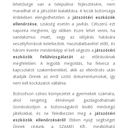
lehetősége van a települése fejlesztésére, nem
maradhat el a játszótér kialakítása. A kicsik biztonsága
érdekében elengedhetetlen a
játszótéri eszközök
ellenőrzése
, szükség esetén a javítás. Célszerű ezt
naponta megtenni, így időben észre lehet venni, ha
vandalizmus miatt, vagy az időjárás hatására
veszélyforrások keletkeztek. Használatbavétel előtt, és
három évente mindenképp el kell végezni a
játszótéri
eszközök felülvizsgálatát
az előírásoknak
megfelelően. A legjobb megoldás, ha felveszi a
kapcsolatot szakemberekkel, akik az ellenőrzés után
átadják Önnek az erről szóló dokumentumokat, így
nem kell kockázatot vállalnia.
Biztosítson színes környezetet a gyermekek számára,
ahol rengeteg élménnyel gazdagodhatnak!
Gondoskodjon a biztonságukról kiváló minőségű
játékokkal, és ne feledkezzen meg a
játszótéri
eszközök ellenőrzéséről
! Ebben nyújt segítséget
Önnek cégünk, a SZAMEI Kft., megbízható