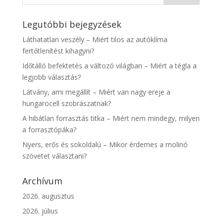
Legutóbbi bejegyzések
Láthatatlan veszély – Miért tilos az autóklíma
fertőtlenítést kihagyni?
Időtálló befektetés a változó világban – Miért a tégla a
legjobb választás?
Látvány, ami megállít – Miért van nagy ereje a
hungarocell szobrászatnak?
A hibátlan forrasztás titka – Miért nem mindegy, milyen
a forrasztópáka?
Nyers, erős és sokoldalú – Mikor érdemes a molinó
szövetet választani?
Archívum
2026. augusztus
2026. július