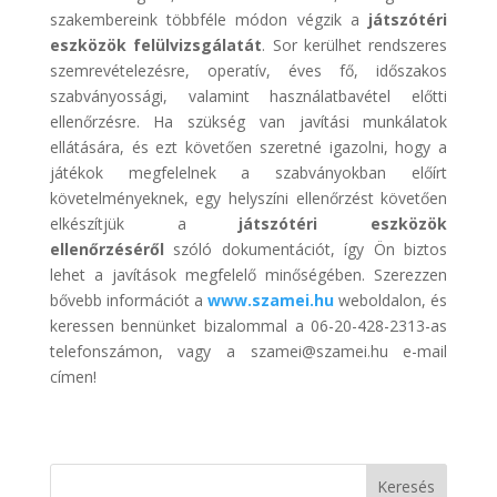
szakembereink többféle módon végzik a
játszótéri
eszközök felülvizsgálatát
. Sor kerülhet rendszeres
szemrevételezésre, operatív, éves fő, időszakos
szabványossági, valamint használatbavétel előtti
ellenőrzésre. Ha szükség van javítási munkálatok
ellátására, és ezt követően szeretné igazolni, hogy a
játékok megfelelnek a szabványokban előírt
követelményeknek, egy helyszíni ellenőrzést követően
elkészítjük a
játszótéri eszközök
ellenőrzéséről
szóló dokumentációt, így Ön biztos
lehet a javítások megfelelő minőségében. Szerezzen
bővebb információt a
www.szamei.hu
weboldalon, és
keressen bennünket bizalommal a 06-20-428-2313-as
telefonszámon, vagy a szamei@szamei.hu e-mail
címen!