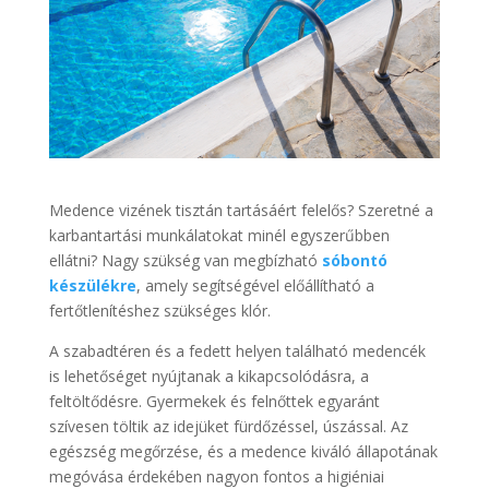
Medence vizének tisztán tartásáért felelős? Szeretné a
karbantartási munkálatokat minél egyszerűbben
ellátni? Nagy szükség van megbízható
sóbontó
készülékre
, amely segítségével előállítható a
fertőtlenítéshez szükséges klór.
A szabadtéren és a fedett helyen található medencék
is lehetőséget nyújtanak a kikapcsolódásra, a
feltöltődésre. Gyermekek és felnőttek egyaránt
szívesen töltik az idejüket fürdőzéssel, úszással. Az
egészség megőrzése, és a medence kiváló állapotának
megóvása érdekében nagyon fontos a higiéniai