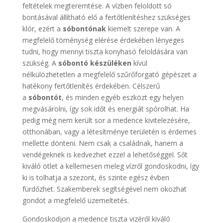
feltételek megteremtése. A vízben feloldott só
bontásával állítható elő a fertőtlenítéshez szükséges
klór, ezért a
sóbontónak
kiemelt szerepe van. A
megfelelő töménység elérése érdekében lényeges
tudni, hogy mennyi tiszta konyhasó feloldására van
szükség. A
sóbontó készüléken
kívül
nélkülözhetetlen a megfelelő szűrőforgató gépészet a
hatékony fertőtlenítés érdekében. Célszerű
a
sóbontót
, és minden egyéb eszközt egy helyen
megvásárolni, így sok időt és energiát spórolhat. Ha
pedig még nem került sor a medence kivitelezésére,
otthonában, vagy a létesítménye területén is érdemes
mellette dönteni. Nem csak a családnak, hanem a
vendégeknek is kedvezhet ezzel a lehetőséggel. Sőt
kiváló ötlet a kellemesen meleg vízről gondoskodni, így
ki is tolhatja a szezont, és szinte egész évben
fürdőzhet. Szakemberek segítségével nem okozhat
gondot a megfelelő üzemeltetés.
Gondoskodjon a medence tiszta vizéről kiváló