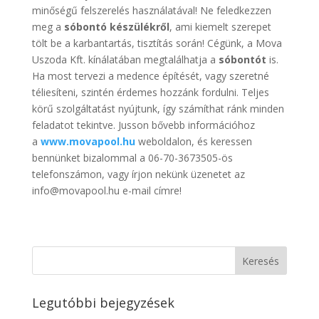
minőségű felszerelés használatával! Ne feledkezzen
meg a
sóbontó készülékről
, ami kiemelt szerepet
tölt be a karbantartás, tisztítás során! Cégünk, a Mova
Uszoda Kft. kínálatában megtalálhatja a
sóbontót
is.
Ha most tervezi a medence építését, vagy szeretné
téliesíteni, szintén érdemes hozzánk fordulni. Teljes
körű szolgáltatást nyújtunk, így számíthat ránk minden
feladatot tekintve. Jusson bővebb információhoz
a
www.movapool.hu
weboldalon, és keressen
bennünket bizalommal a 06-70-3673505-ös
telefonszámon, vagy írjon nekünk üzenetet az
info@movapool.hu e-mail címre!
Legutóbbi bejegyzések