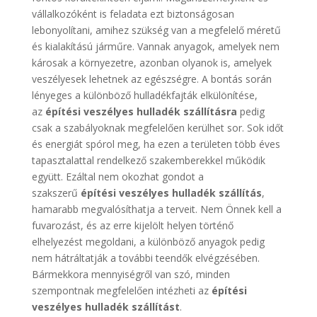
vállalkozóként is feladata ezt biztonságosan
lebonyolítani, amihez szükség van a megfelelő méretű
és kialakítású járműre. Vannak anyagok, amelyek nem
károsak a környezetre, azonban olyanok is, amelyek
veszélyesek lehetnek az egészségre. A bontás során
lényeges a különböző hulladékfajták elkülönítése,
az
építési veszélyes hulladék szállításra
pedig
csak a szabályoknak megfelelően kerülhet sor. Sok időt
és energiát spórol meg, ha ezen a területen több éves
tapasztalattal rendelkező szakemberekkel működik
együtt. Ezáltal nem okozhat gondot a
szakszerű
építési veszélyes hulladék szállítás
,
hamarabb megvalósíthatja a terveit. Nem Önnek kell a
fuvarozást, és az erre kijelölt helyen történő
elhelyezést megoldani, a különböző anyagok pedig
nem hátráltatják a további teendők elvégzésében.
Bármekkora mennyiségről van szó, minden
szempontnak megfelelően intézheti az
építési
veszélyes hulladék szállítást
.