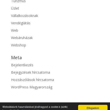
Turizmus
Üzlet
Vállalkozásoknak
Vendéglátás
Web
Webáruházak
Webshop
Meta
Bejelentkezés
Bejegyzések hírcsatorna
Hozzászólások hírcsatorna
WordPress Magyarország
Weboldalunk használatával jóváhagyod a cookie-k (sütik)
Elfogadom
© fixszolgaltato.hu |
Impresszum