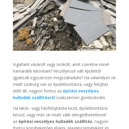
Ingatlant vásárolt vagy örökölt, amit szeretne minél
hamarabb lebontani? Veszélyessé vált épülettől
igyekszik egyszerűen megszabadulni? Ha valamilyen ok
miatt szükség van az épületbontásra, vagy felújítás
előtt áll, nagyon fontos az
építési veszélyes
hulladék szállításról
szakszerűen gondoskodni.
Ha lakás- vagy házfelújításba kezd, épületbontásra
készül, vagy más ok miatt válik elengedhetetlenné
az
építési veszélyes hulladék szállítás
, nagyon
fontos körültekintően eljárni. Magánszemélyként és