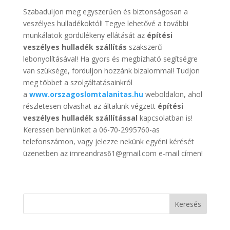
Szabaduljon meg egyszerűen és biztonságosan a
veszélyes hulladékoktól! Tegye lehetővé a további
munkálatok gördülékeny ellátását az
építési
veszélyes hulladék szállítás
szakszerű
lebonyolításával! Ha gyors és megbízható segítségre
van szüksége, forduljon hozzánk bizalommal! Tudjon
meg többet a szolgáltatásainkról
a
www.orszagoslomtalanitas.hu
weboldalon, ahol
részletesen olvashat az általunk végzett
építési
veszélyes hulladék szállítással
kapcsolatban is!
Keressen bennünket a 06-70-2995760-as
telefonszámon, vagy jelezze nekünk egyéni kérését
üzenetben az imreandras61@gmail.com e-mail címen!