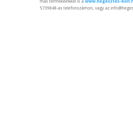
más termékeinkkel is a
www.hegesztes-bolt.
5739848-as telefonszámon, vagy az info@hegesz