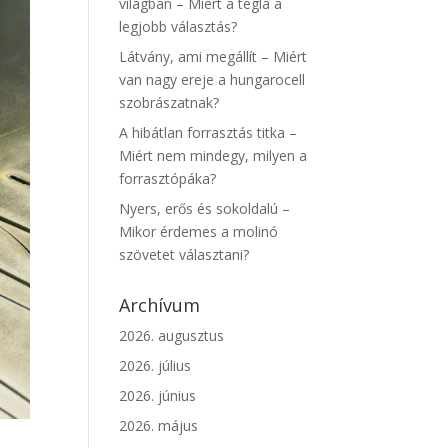
világban – Miért a tégla a
legjobb választás?
Látvány, ami megállít – Miért
van nagy ereje a hungarocell
szobrászatnak?
A hibátlan forrasztás titka –
Miért nem mindegy, milyen a
forrasztópáka?
Nyers, erős és sokoldalú –
Mikor érdemes a molinó
szövetet választani?
Archívum
2026. augusztus
2026. július
2026. június
2026. május