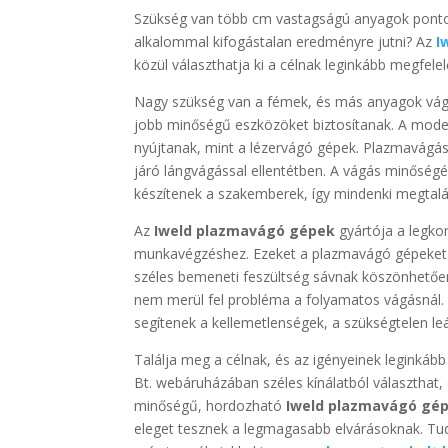
Szükség van több cm vastagságú anyagok pontos
alkalommal kifogástalan eredményre jutni? Az
I
közül választhatja ki a célnak leginkább megfele
Nagy szükség van a fémek, és más anyagok vágá
jobb minőségű eszközöket biztosítanak. A mo
nyújtanak, mint a lézervágó gépek. Plazmavágás
járó lángvágással ellentétben. A vágás minőségé
készítenek a szakemberek, így mindenki megtalá
Az
Iweld plazmavágó gépek
gyártója a legko
munkavégzéshez. Ezeket a plazmavágó gépeket a 
széles bemeneti feszültség sávnak köszönhetően 
nem merül fel probléma a folyamatos vágásnál.
segítenek a kellemetlenségek, a szükségtelen le
Találja meg a célnak, és az igényeinek leginkáb
Bt. webáruházában széles kínálatból választhat, 
minőségű, hordozható
Iweld plazmavágó gé
eleget tesznek a legmagasabb elvárásoknak. T