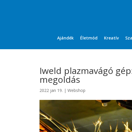
Ajándék
Életmód
Kreatív
Sz
Iweld plazmavágó gép
megoldás
2022 jan 19.
|
Webshop