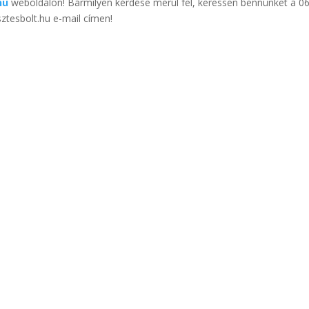
hu
weboldalon! Bármilyen kérdése merül fel, keressen bennünket a 0
tesbolt.hu e-mail címen!