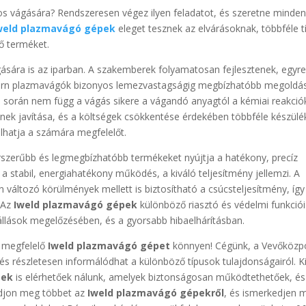
 vágására? Rendszeresen végez ilyen feladatot, és szeretne minde
weld plazmavágó gépek
eleget tesznek az elvárásoknak, többféle t
lő terméket.
sára is az iparban. A szakemberek folyamatosan fejlesztenek, egyr
dern plazmavágók bizonyos lemezvastagságig megbízhatóbb megoldá
 során nem függ a vágás sikere a vágandó anyagtól a kémiai reakció
nek javítása, és a költségek csökkentése érdekében többféle készülé
lhatja a számára megfelelőt.
rszerűbb és legmegbízhatóbb termékeket nyújtja a hatékony, precíz
stabil, energiahatékony működés, a kiváló teljesítmény jellemzi. A
változó körülmények mellett is biztosítható a csúcsteljesítmény, így
 Az
Iweld plazmavágó gépek
különböző riasztó és védelmi funkciói
állások megelőzésében, és a gyorsabb hibaelhárításban.
b megfelelő
Iweld plazmavágó gépet
könnyen! Cégünk, a Vevőközp
és részletesen informálódhat a különböző típusok tulajdonságairól. K
pek
is elérhetőek nálunk, amelyek biztonságosan működtethetőek, és
udjon meg többet az
Iweld plazmavágó gépekről
, és ismerkedjen 