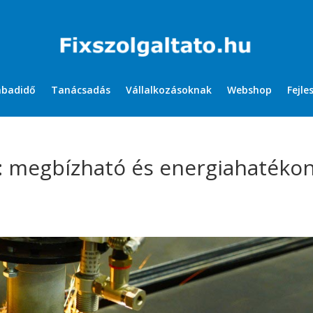
abadidő
Tanácsadás
Vállalkozásoknak
Webshop
Fejle
: megbízható és energiahatéko