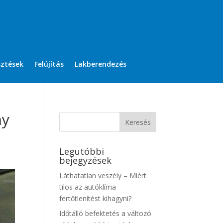
sztések
Felújítás
Lakberendezés
ny
Legutóbbi
bejegyzések
Láthatatlan veszély – Miért
tilos az autóklíma
fertőtlenítést kihagyni?
Időtálló befektetés a változó