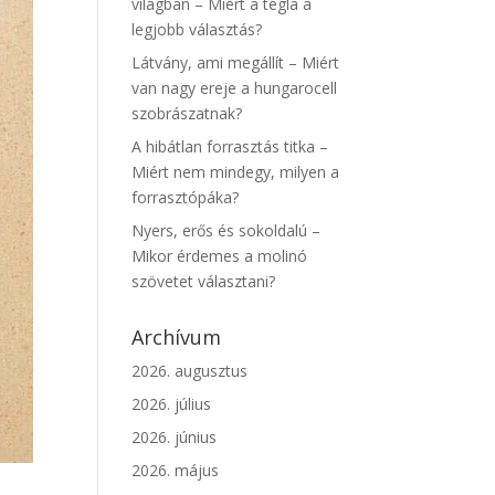
világban – Miért a tégla a
legjobb választás?
Látvány, ami megállít – Miért
van nagy ereje a hungarocell
szobrászatnak?
A hibátlan forrasztás titka –
Miért nem mindegy, milyen a
forrasztópáka?
Nyers, erős és sokoldalú –
Mikor érdemes a molinó
szövetet választani?
Archívum
2026. augusztus
2026. július
2026. június
2026. május