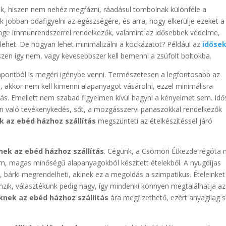
, hiszen nem nehéz megfázni, ráadásul tombolnak különféle a
k jobban odafigyelni az egészségére, és arra, hogy elkerülje ezeket a
ge immunrendszerrel rendelkezők, valamint az idősebbek védelme,
lehet. De hogyan lehet minimalizálni a kockázatot? Például az
időse
zen így nem, vagy kevesebbszer kell bemenni a zsúfolt boltokba.
ontból is megéri igénybe venni. Természetesen a legfontosabb az
akkor nem kell kimenni alapanyagot vásárolni, ezzel minimálisra
dás. Emellett nem szabad figyelmen kívül hagyni a kényelmet sem. Id
n való tevékenykedés, sőt, a mozgásszervi panaszokkal rendelkezők
k az ebéd házhoz szállítás
megszünteti az ételkészítéssel járó
nek az ebéd házhoz szállítás
. Cégünk, a Csömöri Étkezde régóta n
nom, magas minőségű alapanyagokból készített ételekből. A nyugdíjas
bárki megrendelheti, akinek ez a megoldás a szimpatikus. Ételeinket
emzik, választékunk pedig nagy, így mindenki könnyen megtalálhatja az
knek az ebéd házhoz szállítás
ára megfizethető, ezért anyagilag 