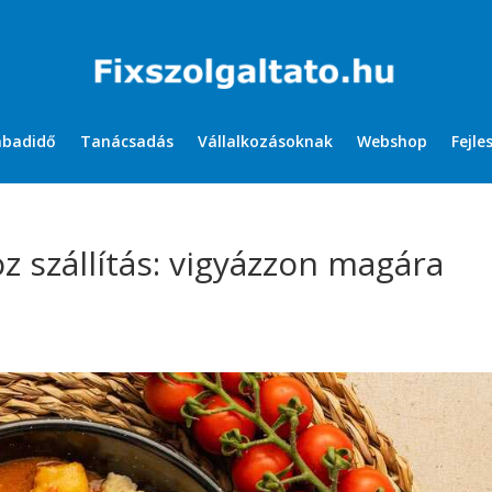
abadidő
Tanácsadás
Vállalkozásoknak
Webshop
Fejle
 szállítás: vigyázzon magára