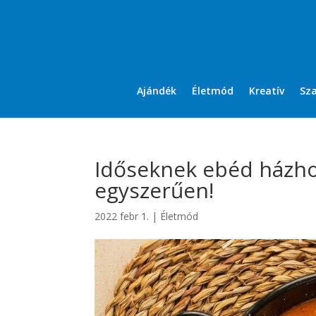
Ajándék
Életmód
Kreatív
Sz
Időseknek ebéd házhoz
egyszerűen!
2022 febr 1.
|
Életmód