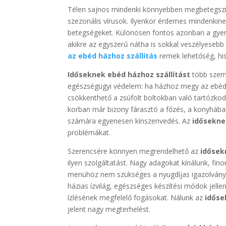
Télen sajnos mindenki könnyebben megbetegszik
szezonális vírusok. Ilyenkor érdemes mindenkine
betegségeket. Különösen fontos azonban a gyen
akikre az egyszerű nátha is sokkal veszélyesebb 
az ebéd házhoz szállítás
remek lehetőség, his
Időseknek ebéd házhoz szállítást
több szemp
egészségügyi védelem: ha házhoz megy az ebéd, 
csökkenthető a zsúfolt boltokban való tartózko
korban már bizony fárasztó a főzés, a konyhába
számára egyenesen kínszenvedés. Az
idősekne
problémákat.
Szerencsére könnyen megrendelhető az
idősek
ilyen szolgáltatást. Nagy adagokat kínálunk, fi
menühöz nem szükséges a nyugdíjas igazolvány, 
házias ízvilág, egészséges készítési módok jell
ízlésének megfelelő fogásokat. Nálunk az
időse
jelent nagy megterhelést.