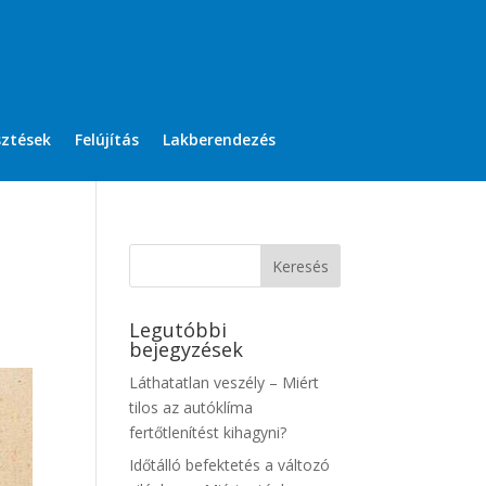
sztések
Felújítás
Lakberendezés
Legutóbbi
bejegyzések
Láthatatlan veszély – Miért
tilos az autóklíma
fertőtlenítést kihagyni?
Időtálló befektetés a változó