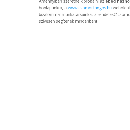
Amennyiben szeretné kipróbálni az
ebéd házhoz
honlapunkra, a
www.csomorilangos.hu
weboldalr
bizalommal munkatársainkat a rendeles@csomor
szívesen segítenek mindenben!