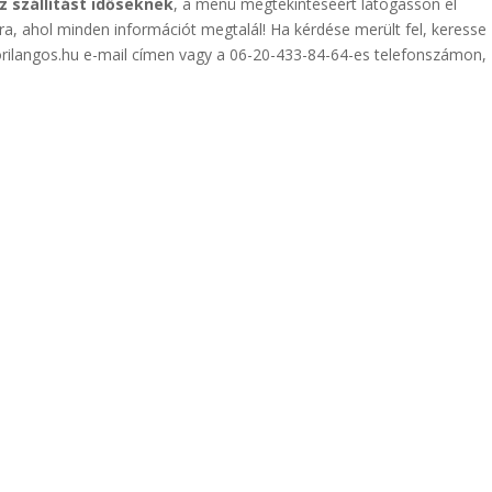
 szállítást időseknek
, a menü megtekintéséért látogasson el
a, ahol minden információt megtalál! Ha kérdése merült fel, keresse
ilangos.hu e-mail címen vagy a 06-20-433-84-64-es telefonszámon,