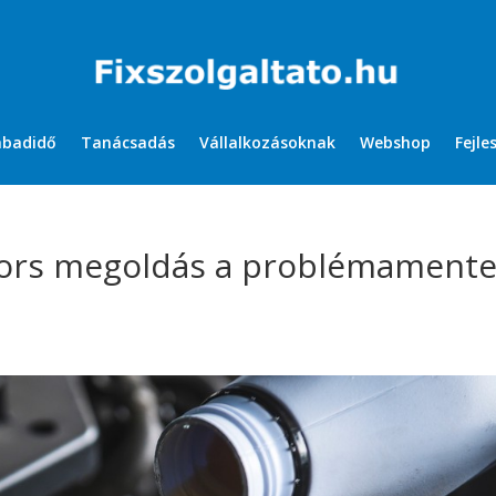
abadidő
Tanácsadás
Vállalkozásoknak
Webshop
Fejle
yors megoldás a problémament