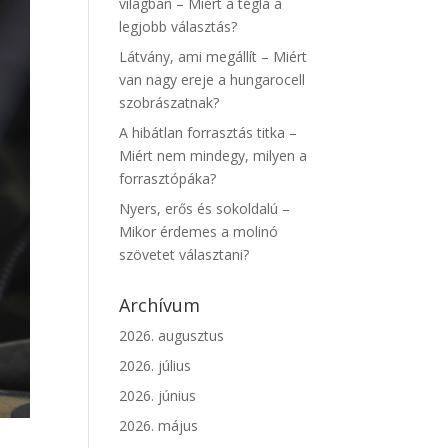
világban – Miért a tégla a
legjobb választás?
Látvány, ami megállít – Miért
van nagy ereje a hungarocell
szobrászatnak?
A hibátlan forrasztás titka –
Miért nem mindegy, milyen a
forrasztópáka?
Nyers, erős és sokoldalú –
Mikor érdemes a molinó
szövetet választani?
Archívum
2026. augusztus
2026. július
2026. június
2026. május