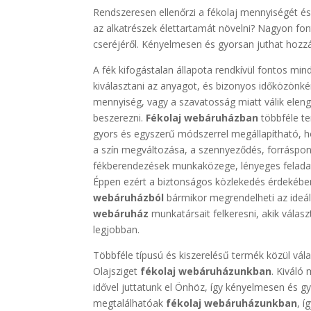
Rendszeresen ellenőrzi a fékolaj mennyiségét é
az alkatrészek élettartamát növelni? Nagyon fo
cseréjéről. Kényelmesen és gyorsan juthat hozz
A fék kifogástalan állapota rendkívül fontos 
kiválasztani az anyagot, és bizonyos időközönké
mennyiség, vagy a szavatosság miatt válik elen
beszerezni.
Fékolaj webáruházban
többféle te
gyors és egyszerű módszerrel megállapítható, h
a szín megváltozása, a szennyeződés, forráspon
fékberendezések munkaközege, lényeges feladat
Éppen ezért a biztonságos közlekedés érdekében
webáruházból
bármikor megrendelheti az ideál
webáruház
munkatársait felkeresni, akik válasz
legjobban.
Többféle típusú és kiszerelésű termék közül vála
Olajsziget
fékolaj webáruházunkban
. Kiváló
idővel juttatunk el Önhöz, így kényelmesen és g
megtalálhatóak
fékolaj webáruházunkban
, 