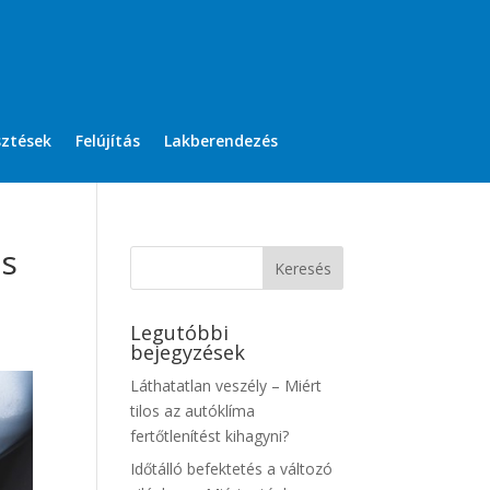
sztések
Felújítás
Lakberendezés
es
Legutóbbi
bejegyzések
Láthatatlan veszély – Miért
tilos az autóklíma
fertőtlenítést kihagyni?
Időtálló befektetés a változó