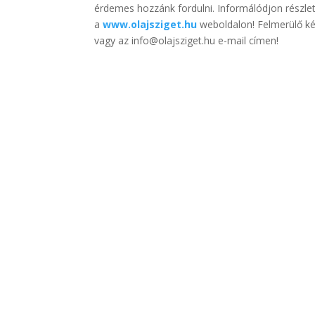
érdemes hozzánk fordulni. Informálódjon részle
a
www.olajsziget.hu
weboldalon! Felmerülő ké
vagy az info@olajsziget.hu e-mail címen!