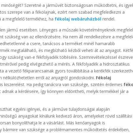
s minőségét? Szeretné a járművét biztonságosan működtetni, és igye
ntos szerepe van a fékolajnak, ezért nem szabad megfeledkezni a
á a megfelelő termékhez, ha
fékolaj webáruházból
rendel.
minden jármű esetében. Lényeges a műszaki követelményeknek megfele
nt szükség van az ellenőrzésére. Ha nem áll rendelkezésre a megfelel
gedhetetlenné a csere, tanácsos a terméket minél hamarabb
rmék megtalálható, és megbízható kézből veheti át az anyagot. Kétfé
ogy szükség van-e fékfolyadék töltésére. Szemrevételezéssel észrev
tmérővel pedig elvégezhető a mérés. A fékfolyadék a hidrosztatikus
a a vezető fékparancsainak gyors továbbítása a kerékfék szerkezeth
 nélkülözhetetlen erről az anyagról gondoskodni.
Fékolaj
is kiszerelést. Ha pedig tanácsra van szüksége, szintén érdemes
féko
t adnak a kérdéseire, így könnyen eldöntheti, melyik termékkel jár a
szthat egyéni igényei, és a járműve tulajdonságai alapján
 minőségű anyagokat kínálunk kedvező áron, amelyeket rövid szállítási
yorsan bonyolíthatja le a vásárlást. Más kenőanyagok is
így bármire van szüksége a problémamentes működtetés érdekében,