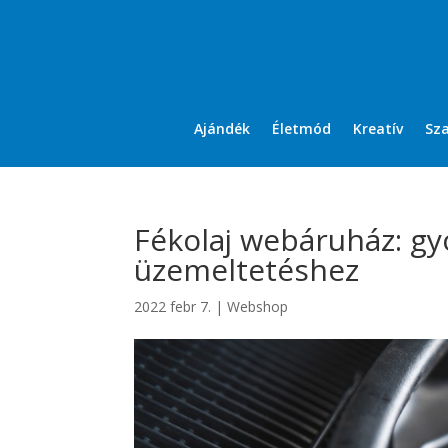
Ajándék
Életmód
Kreatív
Sz
Fékolaj webáruház: g
üzemeltetéshez
2022 febr 7.
|
Webshop