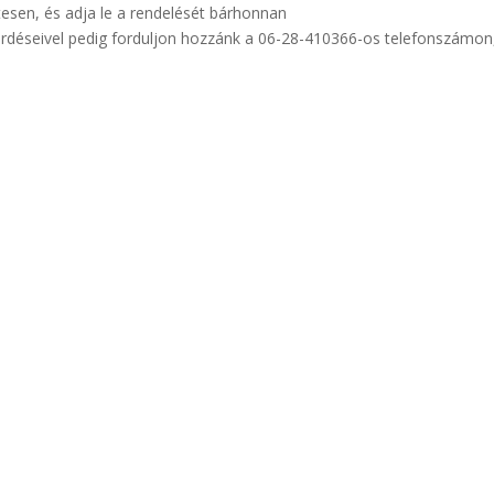
tesen, és adja le a rendelését bárhonnan
rdéseivel pedig forduljon hozzánk a 06-28-410366-os telefonszámon