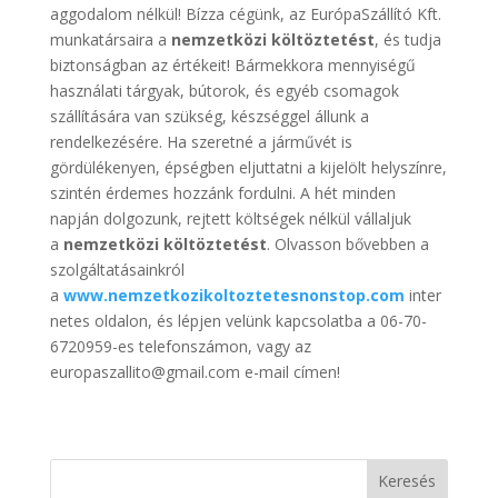
aggodalom nélkül! Bízza cégünk, az EurópaSzállító Kft.
munkatársaira a
nemzetközi költöztetést
, és tudja
biztonságban az értékeit! Bármekkora mennyiségű
használati tárgyak, bútorok, és egyéb csomagok
szállítására van szükség, készséggel állunk a
rendelkezésére. Ha szeretné a járművét is
gördülékenyen, épségben eljuttatni a kijelölt helyszínre,
szintén érdemes hozzánk fordulni. A hét minden
napján dolgozunk, rejtett költségek nélkül vállaljuk
a
nemzetközi költöztetést
. Olvasson bővebben a
szolgáltatásainkról
a
www.nemzetkozikoltoztetesnonstop.com
inter
netes oldalon, és lépjen velünk kapcsolatba a 06-70-
6720959-es telefonszámon, vagy az
europaszallito@gmail.com e-mail címen!