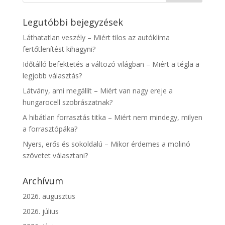
Legutóbbi bejegyzések
Láthatatlan veszély – Miért tilos az autóklíma
fertőtlenítést kihagyni?
Időtálló befektetés a változó világban – Miért a tégla a
legjobb választás?
Látvány, ami megállít – Miért van nagy ereje a
hungarocell szobrászatnak?
A hibátlan forrasztás titka – Miért nem mindegy, milyen
a forrasztópáka?
Nyers, erős és sokoldalú – Mikor érdemes a molinó
szövetet választani?
Archívum
2026. augusztus
2026. július