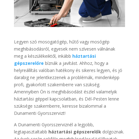
Legyen szó mosogatógép, hűtő vagy mosógép
meghibásodásról, egyesek nem szívesen válnának
meg a készülékeiktől, inkább
háztartási
gépszerelőre
bíznák a javítást. Ahhoz, hogy a
helyreállítás valóban hatékony és sikeres legyen, és jó
darabig ne jelentkezzenek a problémák, mindenképp
profi, gyakorlott szakemberre van szükség.
Amennyiben Ön is meghibásodást észlel valamelyik
háztartási géppel kapcsolatban, és Dél-Pesten lenne
szüksége szakemberre, keresse bizalommal a
Dunamenti Gyorsszervizt!
A Dunamenti Gyorsszerviznél a legjobb,
legtapasztaltabb
háztartási gépszerelők
dolgoznak.
Az évek során sokféle meghibásodással találkoztak