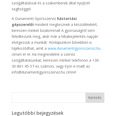
szolgáltatással és a szakemberek által nyújtott
segítséggel.
A Dunamenti Gyorsszerviz
háztartási
gépszerelői
mindent megtesznek a készülékekért,
keressen minket bizalommal! A gyorsaságról sem
feledkezünk meg, akár már a hibabejelentés napján
elvégezzük a munkát. Honlapunkon bővebben is
tájékozódhat, amit a
www.dunamentigyorsszerviz.hu
címen ér el. Ha megrendelné a szerviz
szolgáltatásunkat, keressen minket telefonon a +36-
30-861-45-57-es számon, vagy írjon e-mailt az
info@dunamentigyorsszerviz.hu címre!
Legutóbbi bejegyzések