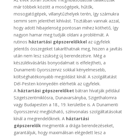
már többek között a mosógépek, hűtők,
mosogatógépek, villanytűzhelyek terén, így számukra
semmi sem jelenthet kihívást. Tisztában vannak azzal,
hogy adott hibajelenség pontosan mihez köthető, így
nagyon hamar meg tudják oldani a problémát. A
rutinos
háztartási gépszerelőkkel
az ügyfelek
jelentős összegeket takaríthatnak meg, hiszen a javítás
után nem lesz szükség új berendezésre. Még a
készülékvásárlás bonyodalmait is elfelejtheti, a
Dunamenti Gyorsszerviz sokkal kényelmesebb,
költséghatékonyabb megoldást kínál. A szolgáltatást
Dél-Pesten könnyedén elérhetik az ügyfelek.
A
háztartási gépszerelőket
bátran hívatják például
Szigetszentmiklósra, Dunavarsányba, Szigethalomra
vagy Budapesten a 18., 19. kerületbe is. A Dunamenti
Gyorsszerviz megbízható, színvonalas szolgáltatásokat
kínál a megrendelőknek. A
háztartási
gépszerelők
megmentik a drága berendezéseket,
garantáljuk, hogy maximálisan elégedett lesz a