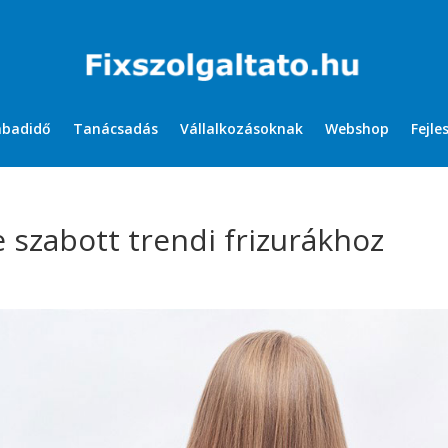
abadidő
Tanácsadás
Vállalkozásoknak
Webshop
Fejle
 szabott trendi frizurákhoz