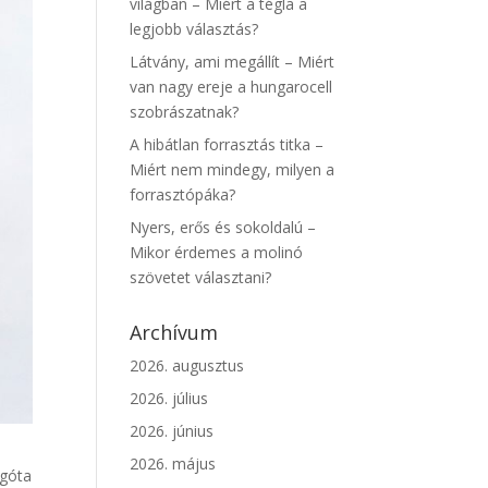
világban – Miért a tégla a
legjobb választás?
Látvány, ami megállít – Miért
van nagy ereje a hungarocell
szobrászatnak?
A hibátlan forrasztás titka –
Miért nem mindegy, milyen a
forrasztópáka?
Nyers, erős és sokoldalú –
Mikor érdemes a molinó
szövetet választani?
Archívum
2026. augusztus
2026. július
2026. június
2026. május
égóta