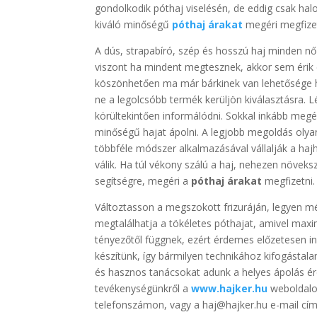
gondolkodik póthaj viselésén, de eddig csak hal
kiváló minőségű
póthaj árakat
megéri megfizet
A dús, strapabíró, szép és hosszú haj minden nő
viszont ha mindent megtesznek, akkor sem érik
köszönhetően ma már bárkinek van lehetősége 
ne a legolcsóbb termék kerüljön kiválasztásra.
körültekintően informálódni. Sokkal inkább megé
minőségű hajat ápolni. A legjobb megoldás olyan 
többféle módszer alkalmazásával vállalják a ha
válik. Ha túl vékony szálú a haj, nehezen növeks
segítségre, megéri a
póthaj árakat
megfizetni.
Változtasson a megszokott frizuráján, legyen m
megtalálhatja a tökéletes póthajat, amivel maxim
tényezőtől függnek, ezért érdemes előzetesen i
készítünk, így bármilyen technikához kifogástala
és hasznos tanácsokat adunk a helyes ápolás 
tevékenységünkről a
www.hajker.hu
weboldalon
telefonszámon, vagy a haj@hajker.hu e-mail cím