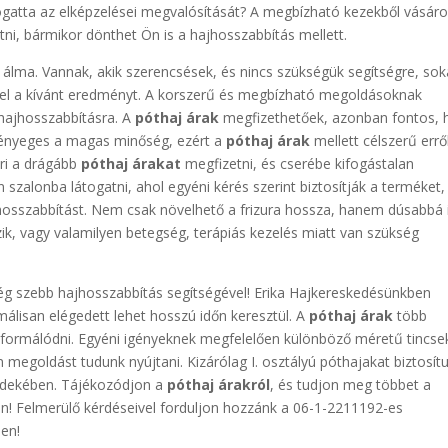
ogatta az elképzelései megvalósítását? A megbízható kezekből vásárol
ni, bármikor dönthet Ön is a hajhosszabbítás mellett.
 álma. Vannak, akik szerencsések, és nincs szükségük segítségre, so
 el a kívánt eredményt. A korszerű és megbízható megoldásoknak
hajhosszabbításra. A
póthaj árak
megfizethetőek, azonban fontos, 
 Lényeges a magas minőség, ezért a
póthaj árak
mellett célszerű erről
ri a drágább
póthaj árakat
megfizetni, és cserébe kifogástalan
szalonba látogatni, ahol egyéni kérés szerint biztosítják a terméket,
jhosszabbítást. Nem csak növelhető a frizura hossza, hanem dúsabbá 
zik, vagy valamilyen betegség, terápiás kezelés miatt van szükség
ég szebb hajhosszabbítás segítségével! Erika Hajkereskedésünkben
álisan elégedett lehet hosszú időn keresztül. A
póthaj árak
több
nformálódni. Egyéni igényeknek megfelelően különböző méretű tincse
n megoldást tudunk nyújtani. Kizárólag I. osztályú póthajakat biztosít
érdekében. Tájékozódjon a
póthaj árakról
, és tudjon meg többet a
! Felmerülő kérdéseivel forduljon hozzánk a 06-1-2211192-es
en!