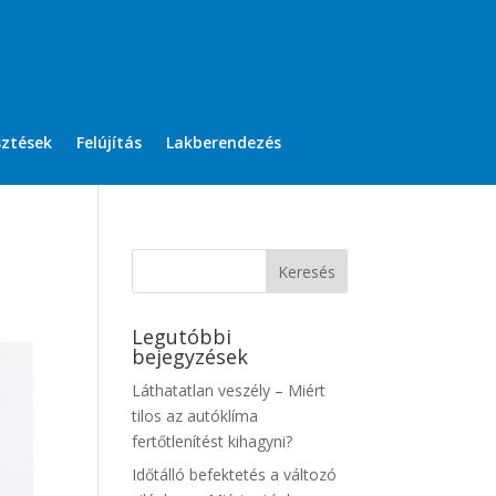
sztések
Felújítás
Lakberendezés
Legutóbbi
bejegyzések
Láthatatlan veszély – Miért
tilos az autóklíma
fertőtlenítést kihagyni?
Időtálló befektetés a változó