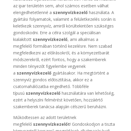
az ipar területén sem, ahol számos esetben válhat
elengedhetetlenné a
szennyvízkezelő
használata. A
gyártási folyamatok, valamint a felületkezelés során is
keletkezik szennyvíz, amiről körültekintően szükséges
gondoskodni. Erre a célra szolgál a speciálisan
kialakított
szennyvízkezelő
, ami alkalmas a
megfelelő formában történő kezelésre. Nem szabad
megfeledkezni az előírásokról, és a környezetbarát
módszerekről, ezért fontos, hogy a szakemberek
minden tényezőt figyelembe vegyenek
a
szennyvízkezelő
gyártásakor. Ha megtörtént a
szennyvíz gondos előtisztítása, akkor ez a
csatornahálózatba engedhető. Többféle
típusú
szennyvízkezelő
használatára van lehetőség,
ezért a helyszíni felmérést követően, hozzáértő
szakemberek tanácsa alapján célszerű beruházni.
Működtessen az adott területnek
megfelelő
szennyvízkezelőt
! Gondoskodjon a tiszta
környezetről korszerű megoldások alkalmazásával!