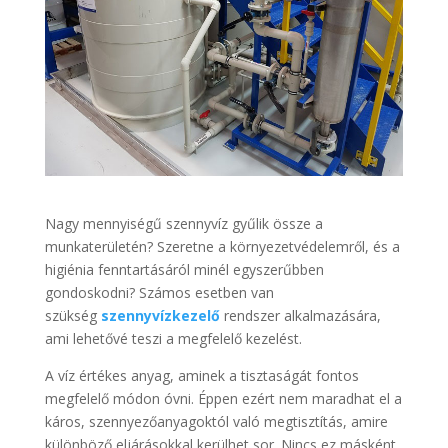
Nagy mennyiségű szennyvíz gyűlik össze a
munkaterületén? Szeretne a környezetvédelemről, és a
higiénia fenntartásáról minél egyszerűbben
gondoskodni? Számos esetben van
szükség
szennyvízkezelő
rendszer alkalmazására,
ami lehetővé teszi a megfelelő kezelést.
A víz értékes anyag, aminek a tisztaságát fontos
megfelelő módon óvni. Éppen ezért nem maradhat el a
káros, szennyezőanyagoktól való megtisztítás, amire
különböző eljárásokkal kerülhet sor. Nincs ez másként