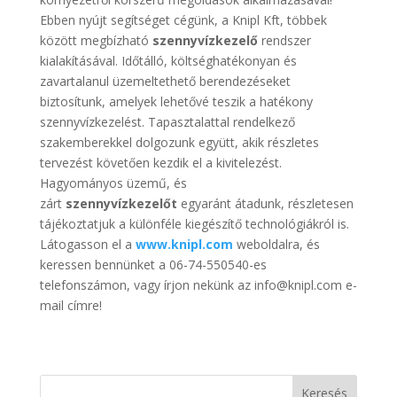
Ebben nyújt segítséget cégünk, a Knipl Kft, többek
között megbízható
szennyvízkezelő
rendszer
kialakításával. Időtálló, költséghatékonyan és
zavartalanul üzemeltethető berendezéseket
biztosítunk, amelyek lehetővé teszik a hatékony
szennyvízkezelést. Tapasztalattal rendelkező
szakemberekkel dolgozunk együtt, akik részletes
tervezést követően kezdik el a kivitelezést.
Hagyományos üzemű, és
zárt
szennyvízkezelőt
egyaránt átadunk, részletesen
tájékoztatjuk a különféle kiegészítő technológiákról is.
Látogasson el a
www.knipl.com
weboldalra, és
keressen bennünket a 06-74-550540-es
telefonszámon, vagy írjon nekünk az info@knipl.com e-
mail címre!