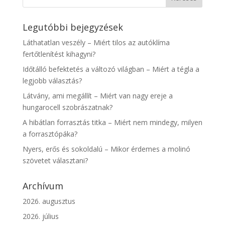
Legutóbbi bejegyzések
Láthatatlan veszély – Miért tilos az autóklíma
fertőtlenítést kihagyni?
Időtálló befektetés a változó világban – Miért a tégla a
legjobb választás?
Látvány, ami megállít – Miért van nagy ereje a
hungarocell szobrászatnak?
A hibátlan forrasztás titka – Miért nem mindegy, milyen
a forrasztópáka?
Nyers, erős és sokoldalú – Mikor érdemes a molinó
szövetet választani?
Archívum
2026. augusztus
2026. július