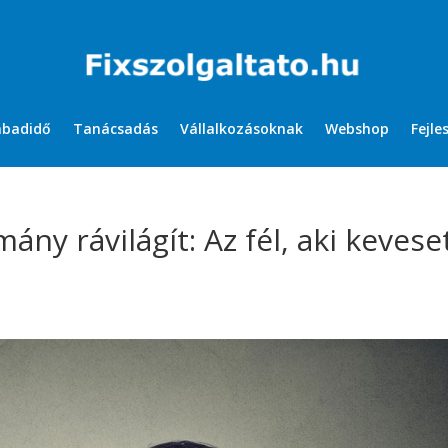
abadidő
Tanácsadás
Vállalkozásoknak
Webshop
Fejle
y rávilágít: Az fél, aki kevese