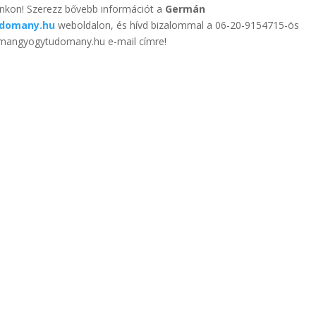
ainkon! Szerezz bővebb információt a
Germán
domany.hu
weboldalon, és hívd bizalommal a 06-20-9154715-ös
rmangyogytudomany.hu e-mail címre!