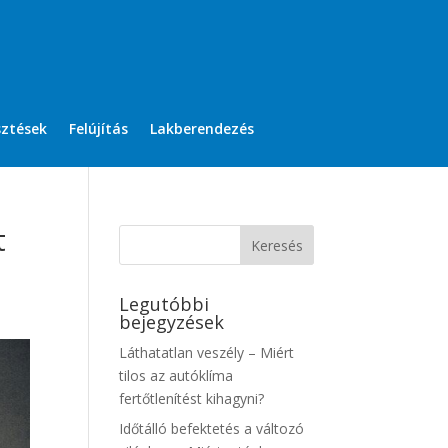
sztések
Felújítás
Lakberendezés
t
Legutóbbi
bejegyzések
Láthatatlan veszély – Miért
tilos az autóklíma
fertőtlenítést kihagyni?
Időtálló befektetés a változó