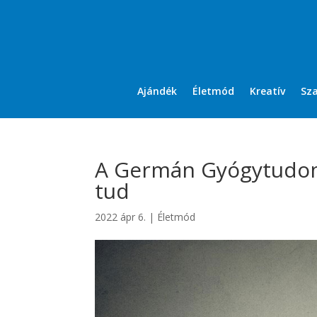
Ajándék
Életmód
Kreatív
Sz
A Germán Gyógytudomán
tud
2022 ápr 6.
|
Életmód