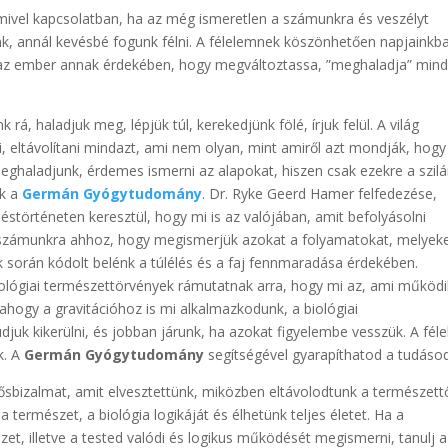
amivel kapcsolatban, ha az még ismeretlen a számunkra és veszélyt
nk, annál kevésbé fogunk félni. A félelemnek köszönhetően napjainkb
t az ember annak érdekében, hogy megváltoztassa, ”meghaladja” mind
 rá, haladjuk meg, lépjük túl, kerekedjünk fölé, írjuk felül. A világ
i, eltávolítani mindazt, ami nem olyan, mint amiről azt mondják, hogy 
meghaladjunk, érdemes ismerni az alapokat, hiszen csak ezekre a szilá
ek a
Germán Gyógytudomány
. Dr. Ryke Geerd Hamer felfedezése,
éstörténeten keresztül, hogy mi is az valójában, amit befolyásolni
t számunkra ahhoz, hogy megismerjük azokat a folyamatokat, melyeke
 során kódolt belénk a túlélés és a faj fennmaradása érdekében.
iológiai természettörvények rámutatnak arra, hogy mi az, ami működi
 ahogy a gravitációhoz is mi alkalmazkodunk, a biológiai
juk kikerülni, és jobban járunk, ha azokat figyelembe vesszük. A fél
k. A
Germán Gyógytudomány
segítségével gyarapíthatod a tudásod
ősbizalmat, amit elvesztettünk, miközben eltávolodtunk a természettő
 természet, a biológia logikáját és élhetünk teljes életet. Ha a
zet, illetve a tested valódi és logikus működését megismerni, tanulj a