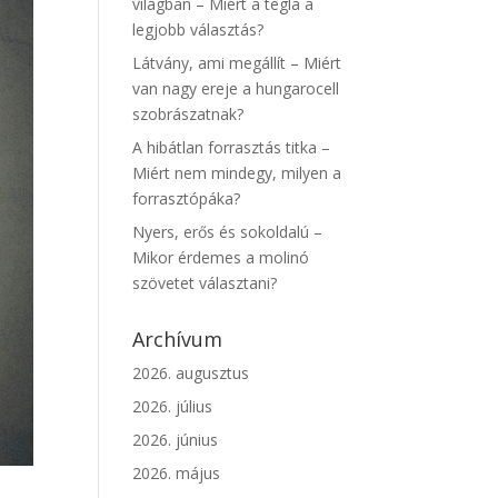
világban – Miért a tégla a
legjobb választás?
Látvány, ami megállít – Miért
van nagy ereje a hungarocell
szobrászatnak?
A hibátlan forrasztás titka –
Miért nem mindegy, milyen a
forrasztópáka?
Nyers, erős és sokoldalú –
Mikor érdemes a molinó
szövetet választani?
Archívum
2026. augusztus
2026. július
2026. június
2026. május