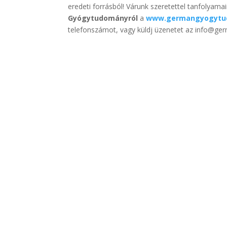
eredeti forrásból! Várunk szeretettel tanfolyam
Gyógytudományról
a
www.germangyogytu
telefonszámot, vagy küldj üzenetet az info@ge