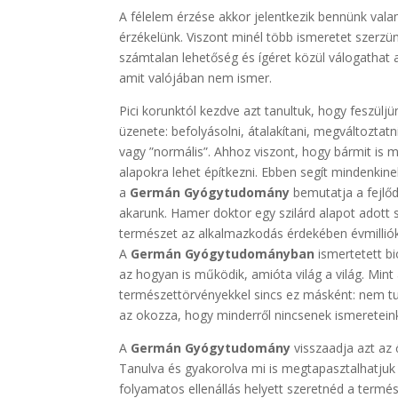
A félelem érzése akkor jelentkezik bennünk val
érzékelünk. Viszont minél több ismeretet szerzü
számtalan lehetőség és ígéret közül válogatha
amit valójában nem ismer.
Pici korunktól kezdve azt tanultuk, hogy feszüljünk
üzenete: befolyásolni, átalakítani, megváltoztatn
vagy ”normális”. Ahhoz viszont, hogy bármit is 
alapokra lehet építkezni. Ebben segít mindenkin
a
Germán Gyógytudomány
bemutatja a fejlőd
akarunk. Hamer doktor egy szilárd alapot adot
természet az alkalmazkodás érdekében évmilliók
A
Germán Gyógytudományban
ismertetett b
az hogyan is működik, amióta világ a világ. Mint
természettörvényekkel sincs ez másként: nem tud
az okozza, hogy minderről nincsenek ismeretein
A
Germán Gyógytudomány
visszaadja azt az 
Tanulva és gyakorolva mi is megtapasztalhatjuk a
folyamatos ellenállás helyett szeretnéd a termés