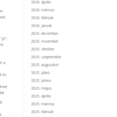
2026. április
2026. március
an
azt,
2026. február
2026. január
2025. december
”jó”;
2025. november
rd
2025. október
2025. szeptember
t a
2025. augusztus
2025. július
k és
2025. június
elmet
2025. május
at.
2025. április
l.
2025. március
2025. február
z