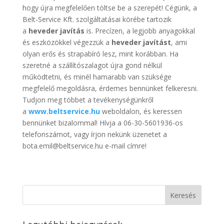
hogy újra megfelelően töltse be a szerepét! Cégünk, a
Belt-Service Kft. szolgáltatásai körébe tartozik
a
heveder javítás
is. Precízen, a legjobb anyagokkal
és eszközökkel végezzük a
heveder javítást
, ami
olyan erős és strapabíró lesz, mint korábban. Ha
szeretné a szállítószalagot újra gond nélkül
működtetni, és minél hamarabb van szüksége
megfelelő megoldásra, érdemes bennünket felkeresni.
Tudjon meg többet a tevékenységünkről
a
www.beltservice.hu
weboldalon, és keressen
bennünket bizalommal! Hívja a 06-30-5601936-os
telefonszámot, vagy írjon nekünk üzenetet a
bota.emil@beltservice.hu e-mail címre!