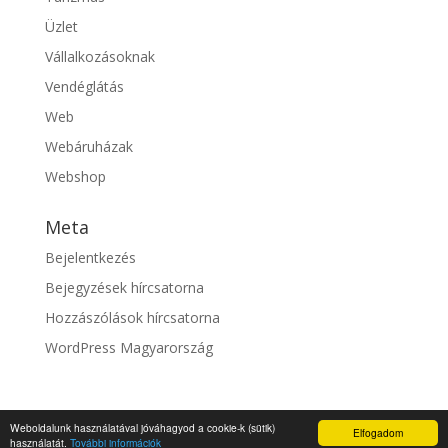
Üzlet
Vállalkozásoknak
Vendéglátás
Web
Webáruházak
Webshop
Meta
Bejelentkezés
Bejegyzések hírcsatorna
Hozzászólások hírcsatorna
WordPress Magyarország
Weboldalunk használatával jóváhagyod a cookie-k (sütik)
Elfogadom
© fixszolgaltato.hu |
Impresszum
használatát.
További információk