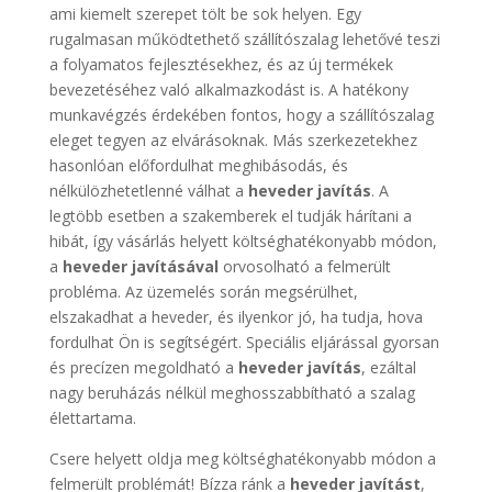
ami kiemelt szerepet tölt be sok helyen. Egy
rugalmasan működtethető szállítószalag lehetővé teszi
a folyamatos fejlesztésekhez, és az új termékek
bevezetéséhez való alkalmazkodást is. A hatékony
munkavégzés érdekében fontos, hogy a szállítószalag
eleget tegyen az elvárásoknak. Más szerkezetekhez
hasonlóan előfordulhat meghibásodás, és
nélkülözhetetlenné válhat a
heveder javítás
. A
legtöbb esetben a szakemberek el tudják hárítani a
hibát, így vásárlás helyett költséghatékonyabb módon,
a
heveder javításával
orvosolható a felmerült
probléma. Az üzemelés során megsérülhet,
elszakadhat a heveder, és ilyenkor jó, ha tudja, hova
fordulhat Ön is segítségért. Speciális eljárással gyorsan
és precízen megoldható a
heveder javítás
, ezáltal
nagy beruházás nélkül meghosszabbítható a szalag
élettartama.
Csere helyett oldja meg költséghatékonyabb módon a
felmerült problémát! Bízza ránk a
heveder javítást
,