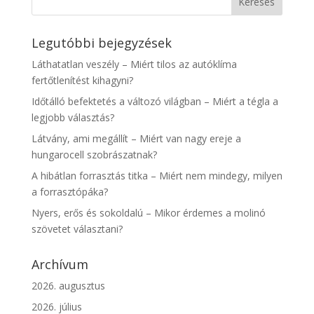
Legutóbbi bejegyzések
Láthatatlan veszély – Miért tilos az autóklíma
fertőtlenítést kihagyni?
Időtálló befektetés a változó világban – Miért a tégla a
legjobb választás?
Látvány, ami megállít – Miért van nagy ereje a
hungarocell szobrászatnak?
A hibátlan forrasztás titka – Miért nem mindegy, milyen
a forrasztópáka?
Nyers, erős és sokoldalú – Mikor érdemes a molinó
szövetet választani?
Archívum
2026. augusztus
2026. július