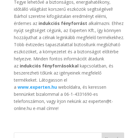
Tegye lehetővé a biztonságos, energiahatékony,
időtálló világítást korszerű eszközök segítségével!
Bárhol szeretne kifogástalan eredményt elérni,
érdemes az
indukciós fényforrást
alkalmazni. Ehhez
nyújt segítséget cégünk, az Experten Kft., így könnyen
hozzájuthat a célnak leginkább megfelelő termékekhez.
Több évtizedes tapasztalattal biztosítunk megbízható
eszközöket, a környezetet és a biztonságot előtérbe
helyezve. Minden fontos információt átadunk
az
indukciós fényforrásokkal
kapcsolatban, és
beszerezheti tőlünk az igényeinek megfelelő
termékeket. Látogasson el
a
www.experten.hu
weboldalra, és keressen
bennünket bizalommal a 06-1-4331690-es
telefonszámon, vagy írjon nekünk az experten@t-
online.hu e-mail címre!