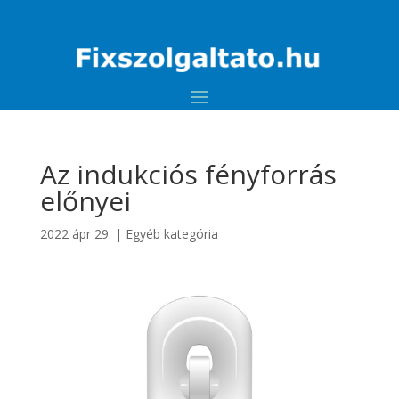
Az indukciós fényforrás
előnyei
2022 ápr 29.
|
Egyéb kategória