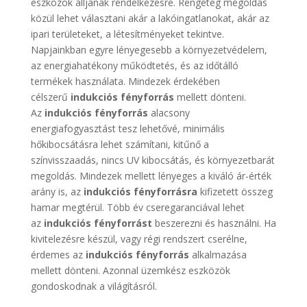
eszközök álljanak rendelkezésre. Rengeteg megoldás
közül lehet választani akár a lakóingatlanokat, akár az
ipari területeket, a létesítményeket tekintve.
Napjainkban egyre lényegesebb a környezetvédelem,
az energiahatékony működtetés, és az időtálló
termékek használata. Mindezek érdekében
célszerű
indukciós fényforrás
mellett dönteni.
Az
indukciós fényforrás
alacsony
energiafogyasztást tesz lehetővé, minimális
hőkibocsátásra lehet számítani, kitűnő a
színvisszaadás, nincs UV kibocsátás, és környezetbarát
megoldás. Mindezek mellett lényeges a kiváló ár-érték
arány is, az
indukciós fényforrásra
kifizetett összeg
hamar megtérül. Több év cseregaranciával lehet
az
indukciós fényforrást
beszerezni és használni. Ha
kivitelezésre készül, vagy régi rendszert cserélne,
érdemes az
indukciós fényforrás
alkalmazása
mellett dönteni. Azonnal üzemkész eszközök
gondoskodnak a világításról.