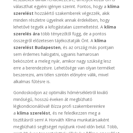
választhat egyéni igényei szerint. Fontos, hogy a
klíma
szerelést
hozzáértő szakemberek végezzék, akik
minden részletre ügyelnek annak érdekében, hogy
lehetővé tegyék a kifogástalan üzemeltetést. A
klíma
szerelés ára
több tényezőtől függ, de a pontos
összegről előzetesen tájékoztatják Önt. A
klíma
szerelést
Budapesten
, és az ország más pontjain
sem érdemes halogatni, ugyanis hamarosan
beköszönt a meleg nyár, amikor nagy szükség lesz
erre a berendezésre. Lehetősége van olyan terméket
beszerezni, ami télen szintén előnyére válik, mivel
alkalmas fűtésre is.
Gondoskodjon az optimális hőmérsékletről kiváló
minőségű, hosszú éveken át megbízható
légkondicionálóval! Bízza profi szakembereinkre
a
klíma szerelést
, és ne feledkezzen meg a
tisztításról sem! A Horváth Klíma munkatársaiként
megbízható segítséget nyújtunk rövid időn belül. Több,