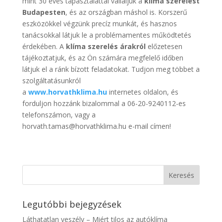
mint 30 éves tapasztalattal vállaljuk a
klíma szerelést
Budapesten
, és az országban máshol is. Korszerű
eszközökkel végzünk precíz munkát, és hasznos
tanácsokkal látjuk le a problémamentes működtetés
érdekében. A
klíma szerelés árakról
előzetesen
tájékoztatjuk, és az Ön számára megfelelő időben
látjuk el a ránk bízott feladatokat. Tudjon meg többet a
szolgáltatásunkról
a
www.horvathklima.hu
internetes oldalon, és
forduljon hozzánk bizalommal a 06-20-9240112-es
telefonszámon, vagy a
horvath.tamas@horvathklima.hu e-mail címen!
Legutóbbi bejegyzések
Láthatatlan veszély – Miért tilos az autóklíma