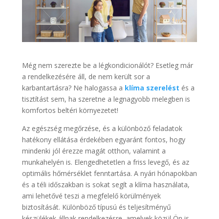
Még nem szerezte be a légkondicionálót? Esetleg már
a rendelkezésére áll, de nem került sor a
karbantartásra? Ne halogassa a
klíma szerelést
és a
tisztítást sem, ha szeretne a legnagyobb melegben is
komfortos beltéri környezetet!
Az egészség megőrzése, és a különböző feladatok
hatékony ellátása érdekében egyaránt fontos, hogy
mindenki jól érezze magát otthon, valamint a
munkahelyén is. Elengedhetetlen a friss levegő, és az
optimális hőmérséklet fenntartása. A nyári hónapokban
és a téli időszakban is sokat segít a klíma használata,
ami lehetővé teszi a megfelelő körülmények
biztosítását. Különböző típusú és teljesítményű
készülékek állnak rendelkezésre, amelyek közül Ön is