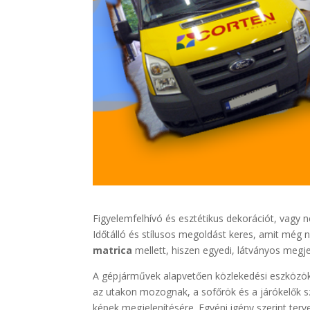
Figyelemfelhívó és esztétikus dekorációt, vagy 
Időtálló és stílusos megoldást keres, amit még
matrica
mellett, hiszen egyedi, látványos megje
A gépjárművek alapvetően közlekedési eszközök, d
az utakon mozognak, a sofőrök és a járókelők sze
képek megjelenítésére. Egyéni igény szerint ter