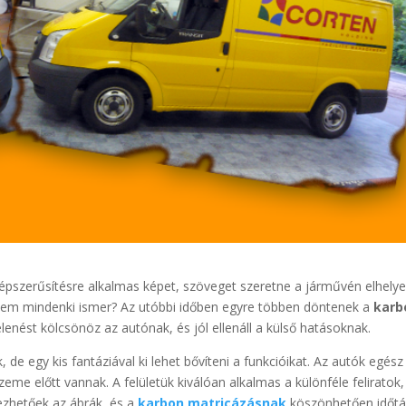
népszerűsítésre alkalmas képet, szöveget szeretne a járművén elhelye
 nem mindenki ismer? Az utóbbi időben egyre többen döntenek a
karb
lenést kölcsönöz az autónak, és jól ellenáll a külső hatásoknak.
e egy kis fantáziával ki lehet bővíteni a funkcióikat. Az autók egész
me előtt vannak. A felületük kiválóan alkalmas a különféle feliratok,
vezhetőek az ábrák, és a
karbon matricázásnak
köszönhetően időtál