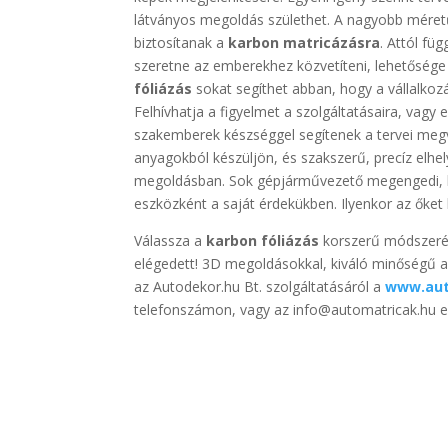
látványos megoldás születhet. A nagyobb méretű
biztosítanak a
karbon matricázásra
. Attól fü
szeretne az emberekhez közvetíteni, lehetőség
fóliázás
sokat segíthet abban, hogy a vállalko
Felhívhatja a figyelmet a szolgáltatásaira, vagy
szakemberek készséggel segítenek a tervei meg
anyagokból készüljön, és szakszerű, precíz elhely
megoldásban. Sok gépjárművezető megengedi, ho
eszközként a saját érdekükben. Ilyenkor az őke
Válassza a
karbon fóliázás
korszerű módszerét!
elégedett! 3D megoldásokkal, kiváló minőségű a
az Autodekor.hu Bt. szolgáltatásáról a
www.aut
telefonszámon, vagy az info@automatricak.hu e