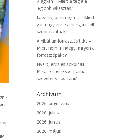
világban – Miért a tégla a
legjobb választás?
Látvány, ami megállít – Miért
van nagy ereje a hungarocell
szobrászatnak?
A hibátlan forrasztás titka –
Miért nem mindegy, milyen a
forrasztópáka?
Nyers, erős és sokoldalú –
Mikor érdemes a molinó
szövetet választani?
Archívum
zni?
2026. augusztus
on
2026. július
2026. június
 nap
2026. május
ló,