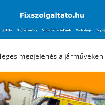
abadidő
Tanácsadás
Vállalkozásoknak
Webshop
Fejle
nleges megjelenés a járműveken