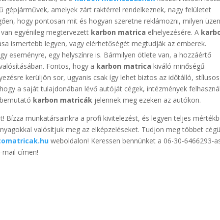
 gépjárművek, amelyek zárt raktérrel rendelkeznek, nagy felületet
ggően, hogy pontosan mit és hogyan szeretne reklámozni, milyen üze
e van egyénileg megtervezett
karbon matrica
elhelyezésére. A
karb
zása ismertebb legyen, vagy elérhetőségét megtudják az emberek.
 egy eseményre, egy helyszínre is. Bármilyen ötlete van, a hozzáértő
valósításában. Fontos, hogy a
karbon matrica
kiváló minőségű
ezésre kerüljön sor, ugyanis csak így lehet biztos az időtálló, stílusos
gy a saját tulajdonában lévő autóját cégek, intézmények felhaszná
t bemutató
karbon matricák
jelennek meg ezeken az autókon.
 Bízza munkatársainkra a profi kivitelezést, és legyen teljes mérték
nyagokkal valósítjuk meg az elképzeléseket. Tudjon meg többet cég
omatricak.hu
weboldalon! Keressen bennünket a 06-30-6466293-a
-mail címen!