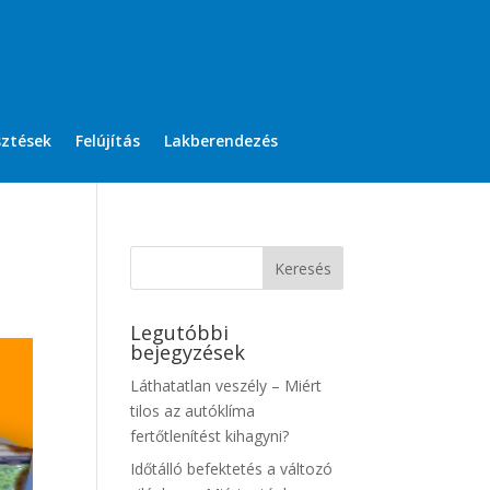
sztések
Felújítás
Lakberendezés
Legutóbbi
bejegyzések
Láthatatlan veszély – Miért
tilos az autóklíma
fertőtlenítést kihagyni?
Időtálló befektetés a változó