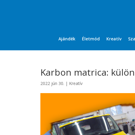
Ajándék
Életmód
Kreatív
Sz
Karbon matrica: külö
2022 jún 30.
|
Kreatív