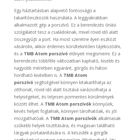
Egy háztartásban alapvető fontosságú a
takarítóeszközök használata. A leggyakrabban
alkalmazott gép a porszívó. Ez a berendezés óriási
szolgálatot tesz a családoknak, mivel rövid idő alatt
összegyűjti a port. Ha most szeretne ilyen eszközt
vásárolni, akkor érdemes körültekintően tájékozódni,
és a
TMB Atom porszívó
előnyeit megismerni. Ez a
berendezés többféle változatban kapható, kisebb és
nagyobb méretben egyaránt, görgős és háton
hordható kivitelben is. A
TMB Atom
porszívó
segítségével könnyen kitakaríthatja az
otthonát, rövid idő alatt tisztává varázsolhatja a
helyiségeket, és teljesen pormentes körülmények
között élhet. A
TMB Atom porszívók
könnyűek,
kevés helyet foglalnak, könnyen tárolhatóak, és jól
mozgathatóak. A
TMB Atom porszívók
alkalmasak
szűkebb helyek tisztítására, és magasan található
tárgyak portalanítására is. A készülék a görgők
segítségével nagyon egyszerűen áthelyezhető, így