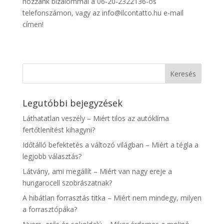
hozzánk bizalommal a 06-20-2322136-os
telefonszámon, vagy az info@ilcontatto.hu e-mail
címen!
Legutóbbi bejegyzések
Láthatatlan veszély – Miért tilos az autóklíma
fertőtlenítést kihagyni?
Időtálló befektetés a változó világban – Miért a tégla a
legjobb választás?
Látvány, ami megállít – Miért van nagy ereje a
hungarocell szobrászatnak?
A hibátlan forrasztás titka – Miért nem mindegy, milyen
a forrasztópáka?