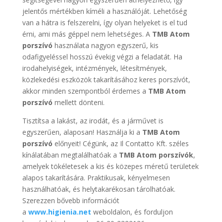
jelentős mértékben kíméli a használóját. Lehetőség
van a hátra is felszerelni, így olyan helyeket is el tud
érni, ami más géppel nem lehetséges. A
TMB Atom
porszívó
használata nagyon egyszerű, kis
odafigyeléssel hosszú évekig végzi a feladatát. Ha
irodahelyiségek, intézmények, létesítmények,
közlekedési eszközök takarításához keres porszívót,
akkor minden szempontból érdemes a
TMB Atom
porszívó
mellett dönteni.
Tisztítsa a lakást, az irodát, és a járművet is
egyszerűen, alaposan! Használja ki a
TMB Atom
porszívó
előnyeit! Cégünk, az Il Contatto Kft. széles
kínálatában megtalálhatóak a
TMB Atom porszívók
,
amelyek tökéletesek a kis és közepes méretű területek
alapos takarítására. Praktikusak, kényelmesen
használhatóak, és helytakarékosan tárolhatóak.
Szerezzen bővebb információt
a
www.higienia.net
weboldalon, és forduljon