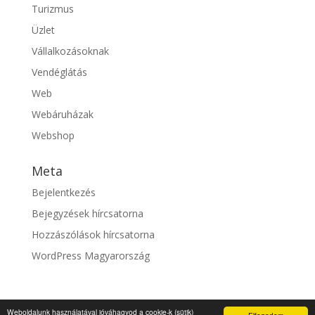
Turizmus
Üzlet
Vállalkozásoknak
Vendéglátás
Web
Webáruházak
Webshop
Meta
Bejelentkezés
Bejegyzések hírcsatorna
Hozzászólások hírcsatorna
WordPress Magyarország
Weboldalunk használatával jóváhagyod a cookie-k (sütik)