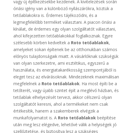
vagy új építkezésekbe kezdenek. A kivitelezések során
óriási igény van a különböző nyílászárókra, köztük a
tetőablakokra is. Érdemes tájékozódni, és a
legmegfelelőbb terméket választani. A piacon óriási a
kínálat, de érdemes egy olyan szolgáltatót választani,
ahol kifejezetten tetőablakokkal foglalkoznak. Egyre
szélesebb körben kedveltek a
Roto tetőablakok
,
amelyeket sokan építenek be az otthonukban számos
előnyös tulajdonságaik miatt. A vásárlóknak szükségük
van olyan szerkezetre, ami esztétikus, egyszerű a
használata, és energiatakarékosság szempontjából is
eleget tesz az elvárásoknak. Mindezeknek maximálisan
megfelelnek a
Roto tetőablakok
. Ha most építi be a
tetőterét, vagy újabb szintet épít a meglévő házban, és
tetőablak elhelyezését tervezi, akkor célszerű olyan
szolgáltatót keresni, ahol a termékeket nem csak
értékesítik, hanem a szakemberek elvégzik a
munkafolyamatot is. A
Roto tetőablakok
beépítése
után meg lesz elégedve, lehetővé válik a helyiségek jó
szellőztetése, és biztosítva lesz a szükséges