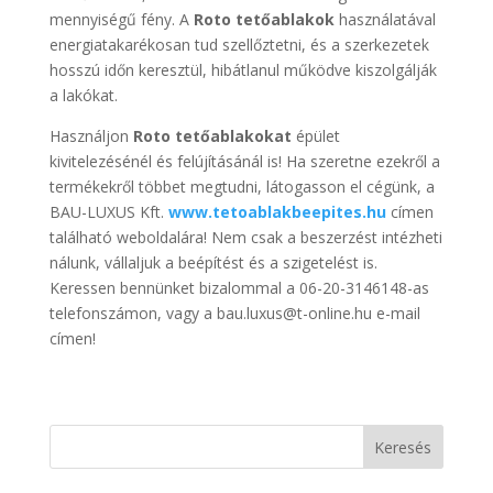
mennyiségű fény. A
Roto tetőablakok
használatával
energiatakarékosan tud szellőztetni, és a szerkezetek
hosszú időn keresztül, hibátlanul működve kiszolgálják
a lakókat.
Használjon
Roto tetőablakokat
épület
kivitelezésénél és felújításánál is! Ha szeretne ezekről a
termékekről többet megtudni, látogasson el c
égünk, a
BAU-LUXUS Kft.
www.tetoablakbeepites.hu
címen
található weboldalára! Nem csak a beszerzést intézheti
nálunk, vállaljuk a beépítést és a szigetelést is.
Keressen bennünket bizalommal a 06-20-3146148-as
telefonszámon, vagy a bau.luxus@t-online.hu e-mail
címen!