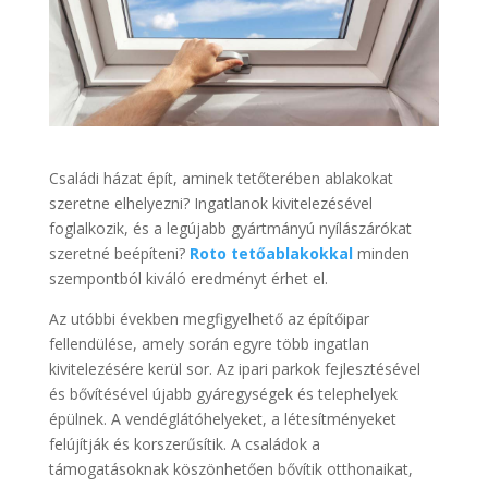
Családi házat épít, aminek tetőterében ablakokat
szeretne elhelyezni? Ingatlanok kivitelezésével
foglalkozik, és a legújabb gyártmányú nyílászárókat
szeretné beépíteni?
Roto tetőablakokkal
minden
szempontból kiváló eredményt érhet el.
Az utóbbi években megfigyelhető az építőipar
fellendülése, amely során egyre több ingatlan
kivitelezésére kerül sor. Az ipari parkok fejlesztésével
és bővítésével újabb gyáregységek és telephelyek
épülnek. A vendéglátóhelyeket, a létesítményeket
felújítják és korszerűsítik. A családok a
támogatásoknak köszönhetően bővítik otthonaikat,