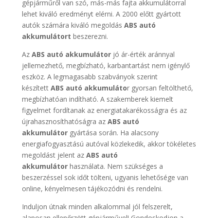
gépjárműről van szó, más-más fajta akkumulátorral
lehet kiváló eredményt elérni. A 2000 előtt gyártott
autók számára kiváló megoldás
ABS autó
akkumulátort
beszerezni.
Az
ABS autó akkumulátor
jó ár-érték aránnyal
jellemezhető, megbízható, karbantartást nem igénylő
eszköz. A legmagasabb szabványok szerint
készített
ABS autó akkumuláto
r gyorsan feltölthető,
megbízhatóan indítható. A szakemberek kiemelt
figyelmet fordítanak az energiatakarékosságra és az
újrahasznosíthatóságra az
ABS autó
akkumulátor
gyártása során. Ha alacsony
energiafogyasztású autóval közlekedik, akkor tökéletes
megoldást jelent az
ABS autó
akkumulátor
használata. Nem szükséges a
beszerzéssel sok időt tölteni, ugyanis lehetősége van
online, kényelmesen tájékozódni és rendelni.
Induljon útnak minden alkalommal jól felszerelt,
alaposan ellenőrzött gépjárművel! Gondoskodjon a