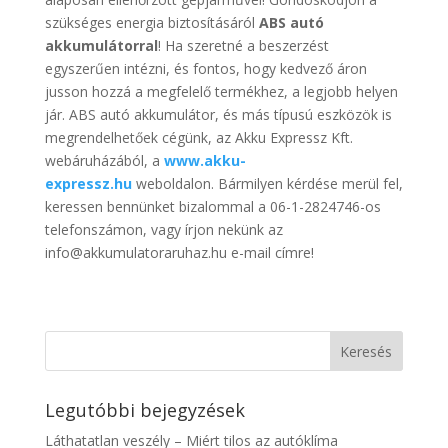
szükséges energia biztosításáról
ABS autó
akkumulátorral
! Ha szeretné a beszerzést
egyszerűen intézni, és fontos, hogy kedvező áron
jusson hozzá a megfelelő termékhez, a legjobb helyen
jár. ABS autó akkumulátor, és más típusú eszközök is
megrendelhetőek cégünk, az Akku Expressz Kft.
webáruházából, a
www.akku-
expressz.hu
weboldalon. Bármilyen kérdése merül fel,
keressen bennünket bizalommal a 06-1-2824746-os
telefonszámon, vagy írjon nekünk az
info@akkumulatoraruhaz.hu e-mail címre!
Legutóbbi bejegyzések
Láthatatlan veszély – Miért tilos az autóklíma