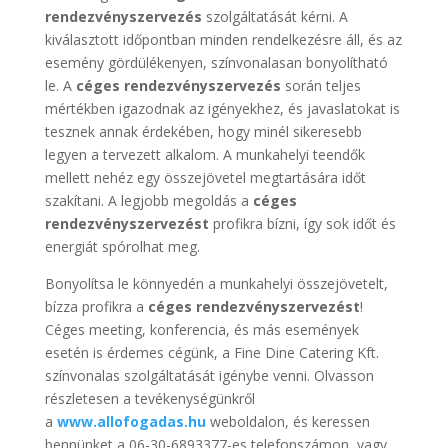
rendezvényszervezés
szolgáltatását kérni. A
kiválasztott időpontban minden rendelkezésre áll, és az
esemény gördülékenyen, színvonalasan bonyolítható
le. A
céges rendezvényszervezés
során teljes
mértékben igazodnak az igényekhez, és javaslatokat is
tesznek annak érdekében, hogy minél sikeresebb
legyen a tervezett alkalom. A munkahelyi teendők
mellett nehéz egy összejövetel megtartására időt
szakítani. A legjobb megoldás a
céges
rendezvényszervezést
profikra bízni, így sok időt és
energiát spórolhat meg.
Bonyolítsa le könnyedén a munkahelyi összejövetelt,
bízza profikra a
céges rendezvényszervezést
!
Céges meeting, konferencia, és más események
esetén is érdemes cégünk, a Fine Dine Catering Kft.
színvonalas szolgáltatását igénybe venni. Olvasson
részletesen a tevékenységünkről
a
www.allofogadas.hu
weboldalon, és keressen
bennünket a 06-30-6893377-es telefonszámon, vagy