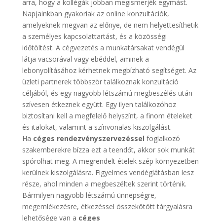
arra, hogy a kollégák jobban megismerjék egymást.
Napjainkban gyakoriak az online konzultációk,
amelyeknek megvan az előnye, de nem helyettesíthetik
a személyes kapcsolattartást, és a közösségi
időtöltést. A cégvezetés a munkatársakat vendégül
látja vacsorával vagy ebéddel, aminek a
lebonyolításához kérhetnek megbízható segítséget. Az
üzleti partnerek többször találkoznak konzultáció
céljából, és egy nagyobb létszámú megbeszélés után
szívesen étkeznek együtt. Egy ilyen találkozóhoz
biztosítani kell a megfelelő helyszínt, a finom ételeket
és italokat, valamint a színvonalas kiszolgálást.
Ha
céges rendezvényszervezéssel
foglalkozó
szakemberekre bízza ezt a teendőt, akkor sok munkát
spórolhat meg. A megrendelt ételek szép környezetben
kerülnek kiszolgálásra. Figyelmes vendéglátásban lesz
része, ahol minden a megbeszéltek szerint történik.
Bármilyen nagyobb létszámú ünnepségre,
megemlékezésre, étkezéssel összekötött tárgyalásra
lehetősége van a
céges