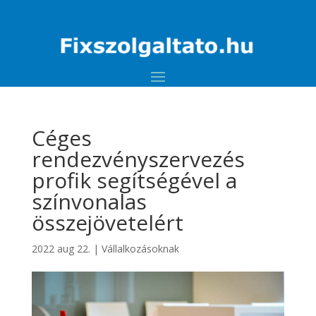
Céges
rendezvényszervezés
profik segítségével a
színvonalas
összejövetelért
2022 aug 22.
|
Vállalkozásoknak