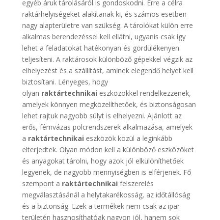
egyéb áruk tárolásáról is gondoskodni. Erre a célra
raktárhelyiségeket alakítanak ki, és számos esetben
nagy alapterületre van szükség. A tárolókat külön erre
alkalmas berendezéssel kell ellátni, ugyanis csak így
lehet a feladatokat hatékonyan és gördülékenyen
teljesíteni. A raktárosok különböző gépekkel végzik az
elhelyezést és a szállítást, aminek elegendő helyet kell
biztosítani. Lényeges, hogy
olyan
raktártechnikai
eszközökkel rendelkezzenek,
amelyek könnyen megközelíthetőek, és biztonságosan
lehet rajtuk nagyobb súlyt is elhelyezni. Ajánlott az
erős, fémvázas polcrendszerek alkalmazása, amelyek
a
raktártechnikai
eszközök közül a leginkább
elterjedtek. Olyan módon kell a különböző eszközöket
és anyagokat tárolni, hogy azok jól elkülöníthetőek
legyenek, de nagyobb mennyiségben is elférjenek. Fő
szempont a
raktártechnikai
felszerelés
megválasztásánál a helytakarékosság, az időtállóság
és a biztonság. Ezek a termékek nem csak az ipar
területén hasznosíthatóak nagyon jól, hanem sok