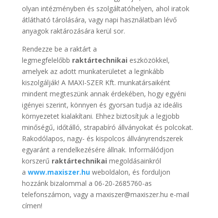
olyan intézményben és szolgáltatóhelyen, ahol iratok
átlátható tárolására, vagy napi használatban lévő
anyagok raktározására kerül sor.
Rendezze be a raktárt a
legmegfelelőbb
raktártechnikai
eszközökkel,
amelyek az adott munkaterületet a leginkább
kiszolgálják! A MAXI-SZER Kft. munkatársaiként
mindent megteszünk annak érdekében, hogy egyéni
igényei szerint, könnyen és gyorsan tudja az ideális
környezetet kialakítani. Ehhez biztosítjuk a legjobb
minőségű, időtálló, strapabíró állványokat és polcokat.
Rakodólapos, nagy- és kispolcos állványrendszerek
egyaránt a rendelkezésére állnak. Informálódjon
korszerű
raktártechnikai
megoldásainkról
a
www.maxiszer.hu
weboldalon, és forduljon
hozzánk bizalommal a 06-20-2685760-as
telefonszámon, vagy a maxiszer@maxiszer.hu e-mail
címen!