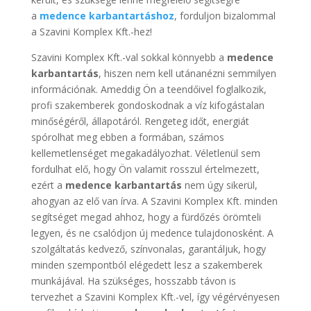
a
medence karbantartáshoz
, forduljon bizalommal
a Szavini Komplex Kft.-hez!
Szavini Komplex Kft.-val sokkal könnyebb a
medence
karbantartás
, hiszen nem kell utánanézni semmilyen
információnak. Ameddig Ön a teendőivel foglalkozik,
profi szakemberek gondoskodnak a víz kifogástalan
minőségéről, állapotáról. Rengeteg időt, energiát
spórolhat meg ebben a formában, számos
kellemetlenséget megakadályozhat. Véletlenül sem
fordulhat elő, hogy Ön valamit rosszul értelmezett,
ezért a
medence karbantartás
nem úgy sikerül,
ahogyan az elő van írva. A Szavini Komplex Kft. minden
segítséget megad ahhoz, hogy a fürdőzés örömteli
legyen, és ne csalódjon új medence tulajdonosként. A
szolgáltatás kedvező, színvonalas, garantáljuk, hogy
minden szempontból elégedett lesz a szakemberek
munkájával. Ha szükséges, hosszabb távon is
tervezhet a Szavini Komplex Kft.-vel, így végérvényesen