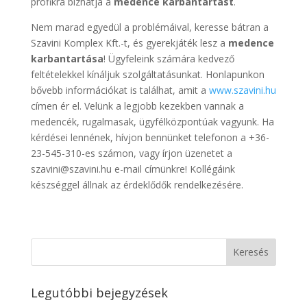
profikra bízhatja a
medence karbantartást
.
Nem marad egyedül a problémáival, keresse bátran a
Szavini Komplex Kft.-t, és gyerekjáték lesz a
medence
karbantartása
! Ügyfeleink számára kedvező
feltételekkel kínáljuk szolgáltatásunkat. Honlapunkon
bővebb információkat is találhat, amit a
www.szavini.hu
címen ér el. Velünk a legjobb kezekben vannak a
medencék, rugalmasak, ügyfélközpontúak vagyunk. Ha
kérdései lennének, hívjon bennünket telefonon a +36-
23-545-310-es számon, vagy írjon üzenetet a
szavini@szavini.hu e-mail címünkre! Kollégáink
készséggel állnak az érdeklődők rendelkezésére.
Legutóbbi bejegyzések