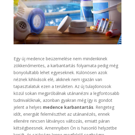
Egy új medence beüzemelése nem mindenkinek
zökkenőmentes, a karbantartás folyamata pedig még
bonyolultabb lehet egyeseknek. Különösen azok
néznek kihívások elé, akiknek nem igazán van
tapasztalatuk ezen a területen. Az új tulajdonosok
közül sokan megpróbálnak utánanézni a legfontosabb
tudnivalóknak, azonban gyakran még így is gondot
jelent a helyes
medence karbantartás
. Rengeteg
időt, energiát felemészthet az utánanézés, ennek
ellenére nincsen látványos változás, emiatt páran
kétségbeesnek. Amennyiben Ön is hasonló helyzetbe
került, és szüksége lenne megfelelő segítségre