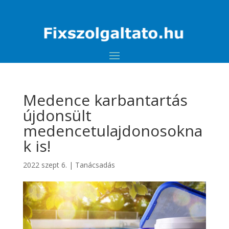
Medence karbantartás
újdonsült
medencetulajdonosokna
k is!
2022 szept 6.
|
Tanácsadás