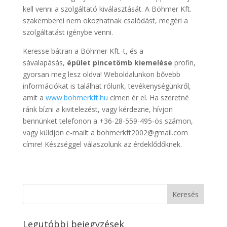
kell venni a szolgáltató kiválasztását. A Böhmer Kft.
szakemberei nem okozhatnak csalódást, megéri a
szolgáltatást igénybe venni.
Keresse bátran a Böhmer Kft.-t, és a
sávalapásás,
épület pincetömb kiemelése
profin,
gyorsan meg lesz oldva! Weboldalunkon bővebb
információkat is találhat rólunk, tevékenységünkről,
amit a
www.bohmerkft.hu
címen ér el. Ha szeretné
ránk bízni a kivitelezést, vagy kérdezne, hívjon
bennünket telefonon a +36-28-559-495-ös számon,
vagy küldjön e-mailt a bohmerkft2002@gmail.com
címre! Készséggel válaszolunk az érdeklődőknek.
Legutóbbi bejegyzések