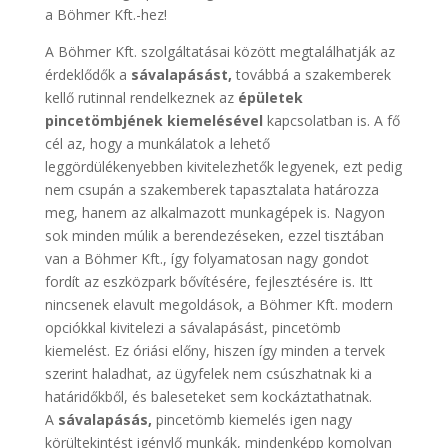
a Böhmer Kft.-hez!
A Böhmer Kft. szolgáltatásai között megtalálhatják az
érdeklődők a
sávalapásást,
továbbá a szakemberek
kellő rutinnal rendelkeznek az
épületek
pincetömbjének kiemelésével
kapcsolatban is. A fő
cél az, hogy a munkálatok a lehető
leggördülékenyebben kivitelezhetők legyenek, ezt pedig
nem csupán a szakemberek tapasztalata határozza
meg, hanem az alkalmazott munkagépek is. Nagyon
sok minden múlik a berendezéseken, ezzel tisztában
van a Böhmer Kft., így folyamatosan nagy gondot
fordít az eszközpark bővítésére, fejlesztésére is. Itt
nincsenek elavult megoldások, a Böhmer Kft. modern
opciókkal kivitelezi a sávalapásást, pincetömb
kiemelést. Ez óriási előny, hiszen így minden a tervek
szerint haladhat, az ügyfelek nem csúszhatnak ki a
határidőkből, és baleseteket sem kockáztathatnak.
A
sávalapásás,
pincetömb kiemelés igen nagy
körültekintést igénylő munkák, mindenképp komolyan