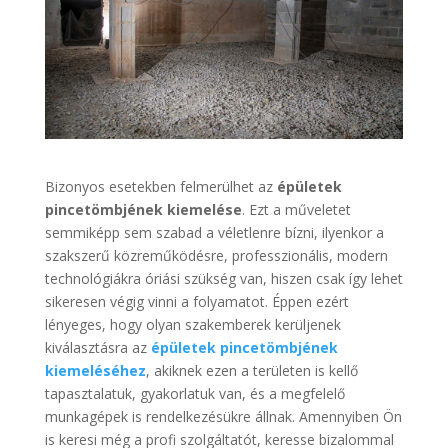
Bizonyos esetekben felmerülhet az
épületek
pincetömbjének kiemelése
. Ezt a műveletet
semmiképp sem szabad a véletlenre bízni, ilyenkor a
szakszerű közreműködésre, professzionális, modern
technológiákra óriási szükség van, hiszen csak így lehet
sikeresen végig vinni a folyamatot. Éppen ezért
lényeges, hogy olyan szakemberek kerüljenek
kiválasztásra az
épületek pincetömbjének
kiemeléséhez
, akiknek ezen a területen is kellő
tapasztalatuk, gyakorlatuk van, és a megfelelő
munkagépek is rendelkezésükre állnak. Amennyiben Ön
is keresi még a profi szolgáltatót, keresse bizalommal