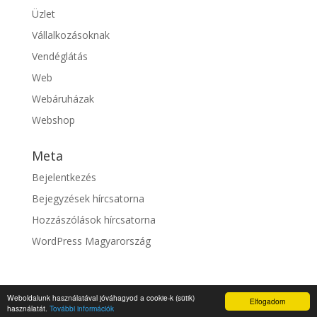
Üzlet
Vállalkozásoknak
Vendéglátás
Web
Webáruházak
Webshop
Meta
Bejelentkezés
Bejegyzések hírcsatorna
Hozzászólások hírcsatorna
WordPress Magyarország
Weboldalunk használatával jóváhagyod a cookie-k (sütik)
Elfogadom
© fixszolgaltato.hu |
Impresszum
használatát.
További információk