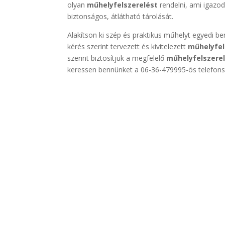
olyan
műhelyfelszerelést
rendelni, ami igazod
biztonságos, átlátható tárolását.
Alakítson ki szép és praktikus műhelyt egyedi b
kérés szerint tervezett és kivitelezett
műhelyfel
szerint biztosítjuk a megfelelő
műhelyfelszere
keressen bennünket a 06-36-479995-ös telefons