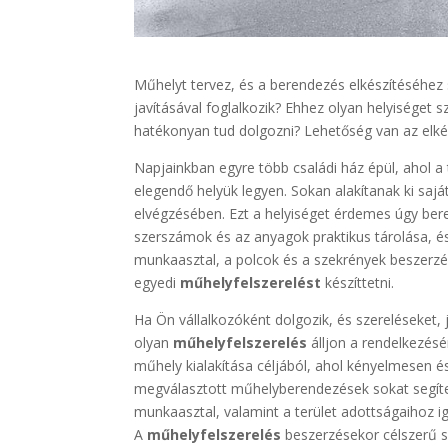
Műhelyt tervez, és a berendezés elkészítéséhe
javításával foglalkozik? Ehhez olyan helyiséget sz
hatékonyan tud dolgozni? Lehetőség van az elk
Napjainkban egyre több családi ház épül, ahol a
elegendő helyük legyen. Sokan alakítanak ki sajá
elvégzésében. Ezt a helyiséget érdemes úgy ber
szerszámok és az anyagok praktikus tárolása, é
munkaasztal, a polcok és a szekrények beszerzé
egyedi
műhelyfelszerelést
készíttetni.
Ha Ön vállalkozóként dolgozik, és szereléseket,
olyan
műhelyfelszerelés
álljon a rendelkezésé
műhely kialakítása céljából, ahol kényelmesen é
megválasztott műhelyberendezések sokat segíte
munkaasztal, valamint a terület adottságaihoz i
A
műhelyfelszerelés
beszerzésekor célszerű s