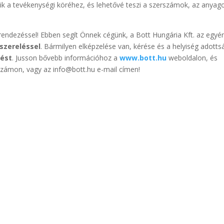
ik a tevékenységi köréhez, és lehetővé teszi a szerszámok, az anyag
erendezéssel! Ebben segít Önnek cégünk, a Bott Hungária Kft. az egyén
szereléssel
. Bármilyen elképzelése van, kérése és a helyiség adotts
lést
. Jusson bővebb információhoz a
www.bott.hu
weboldalon, és
zámon, vagy az info@bott.hu e-mail címen!