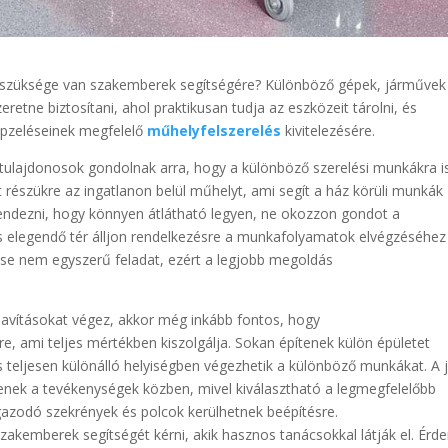
z szüksége van szakemberek segítségére? Különböző gépek, járművek
eretne biztosítani, ahol praktikusan tudja az eszközeit tárolni, és
épzeléseinek megfelelő
műhelyfelszerelés
kivitelezésére.
 tulajdonosok gondolnak arra, hogy a különböző szerelési munkákra i
t részükre az ingatlanon belül műhelyt, ami segít a ház körüli munkák
endezni, hogy könnyen átlátható legyen, ne okozzon gondot a
s elegendő tér álljon rendelkezésre a munkafolyamatok elvégzéséhez 
se nem egyszerű feladat, ezért a legjobb megoldás
 javításokat végez, akkor még inkább fontos, hogy
re, ami teljes mértékben kiszolgálja. Sokan építenek külön épületet
s teljesen különálló helyiségben végezhetik a különböző munkákat. A j
nek a tevékenységek közben, mivel kiválasztható a legmegfelelőbb
gazodó szekrények és polcok kerülhetnek beépítésre.
zakemberek segítségét kérni, akik hasznos tanácsokkal látják el. Ér