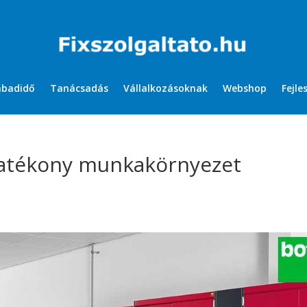
abadidő
Tanácsadás
Vállalkozásoknak
Webshop
Fejle
hatékony munkakörnyezet