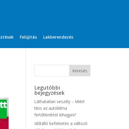
sztések
Felújítás
Lakberendezés
Legutóbbi
bejegyzések
Láthatatlan veszély – Miért
tilos az autóklíma
fertőtlenítést kihagyni?
Időtálló befektetés a változó