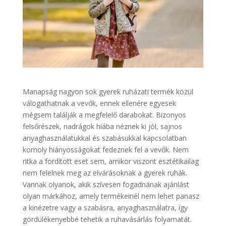
Manapság nagyon sok gyerek ruházati termék közül
válogathatnak a vevők, ennek ellenére egyesek
mégsem találják a megfelelő darabokat. Bizonyos
felsőrészek, nadrágok hiába néznek ki jól, sajnos
anyaghasználatukkal és szabásukkal kapcsolatban
komoly hiányosságokat fedeznek fel a vevők. Nem
ritka a fordított eset sem, amikor viszont esztétikailag
nem felelnek meg az elvárásoknak a gyerek ruhák.
Vannak olyanok, akik szívesen fogadnának ajánlást
olyan márkához, amely termékeinél nem lehet panasz
a kinézetre vagy a szabásra, anyaghasználatra, így
gördülékenyebbé tehetik a ruhavásárlás folyamatát.