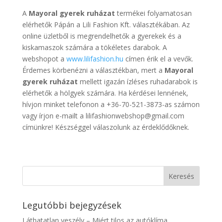
A
Mayoral gyerek ruházat
termékei folyamatosan
elérhetők Pápán a Lili Fashion Kft. választékában. Az
online üzletből is megrendelhetők a gyerekek és a
kiskamaszok számára a tökéletes darabok. A
webshopot a
www.lilifashion.hu
címen érik el a vevők.
Érdemes körbenézni a választékban, mert a
Mayoral
gyerek ruházat
mellett igazán ízléses ruhadarabok is
elérhetők a hölgyek számára. Ha kérdései lennének,
hívjon minket telefonon a +36-70-521-3873-as számon
vagy írjon e-mailt a lilifashionwebshop@gmail.com
címünkre! Készséggel válaszolunk az érdeklődőknek.
Legutóbbi bejegyzések
Láthatatlan veszély – Miért tilos az autóklíma