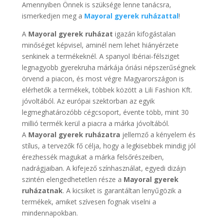
Amennyiben Önnek is szüksége lenne tanácsra,
ismerkedjen meg a
Mayoral gyerek ruházattal
!
A
Mayoral gyerek ruházat
igazán kifogástalan
minőséget képvisel, aminél nem lehet hiányérzete
senkinek a termékeknél. A spanyol Ibériai-félsziget
legnagyobb gyerekruha márkája óriási népszerűségnek
örvend a piacon, és most végre Magyarországon is
elérhetők a termékek, többek között a Lili Fashion Kft.
jóvoltából. Az európai szektorban az egyik
legmeghatározóbb cégcsoport, évente több, mint 30
millió termék kerül a piacra a márka jóvoltából.
A
Mayoral gyerek ruházatra
jellemző a kényelem és
stílus, a tervezők fő célja, hogy a legkisebbek mindig jól
érezhessék magukat a márka felsőrészeiben,
nadrágjaiban. A kifejező színhasználat, egyedi dizájn
szintén elengedhetetlen része a
Mayoral gyerek
ruházatnak
. A kicsiket is garantáltan lenyűgözik a
termékek, amiket szívesen fognak viselni a
mindennapokban.