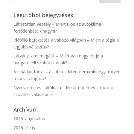
Legutóbbi bejegyzések
Láthatatlan veszély – Miért tilos az autóklíma
fertőtlenítést kihagyni?
Időtálló befektetés a változó világban – Miért a tégla a
legjobb választás?
Látvány, ami megállít – Miért van nagy ereje a
hungarocell szobrászatnak?
A hibátlan forrasztás titka – Miért nem mindegy, milyen
a forrasztópáka?
Nyers, erős és sokoldalú – Mikor érdemes a molinó
szövetet választani?
Archívum
2026. augusztus
2026. július