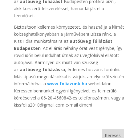
az
autóüveg fóliázást
Budapesten profikra bízni,
akik korszerű felszereléssel, hamar látják el a
teendőket.
Biztosítson kellemes környezetet, és használja a klímát
költséghatékonyabban a járművében! Bízza ránk, a
Kiss Fólia munkatársaira az
autóüveg fóliázást
Budapesten
! Az eljárás néhány órát vesz igénybe, így
rövid időn belül indulhat útnak az üvegfóliával ellátott
autójával. Bármilyen ok miatt van szükség
az
autóüveg fóliázásra
, érdemes hozzánk fordulni.
Más típusú megoldásokkal is várjuk, amelyekről szintén
informálódhat a
www.foliazunk.hu
weboldalon.
Keressen bennünket egyéni igényeivel, és felmerülő
kérdéseivel a 06-20-4560842-es telefonszámon, vagy a
kissfolia2018@gmail.com e-mail címen!