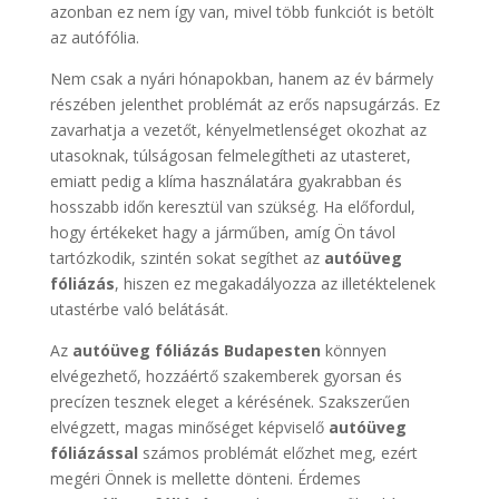
azonban ez nem így van, mivel több funkciót is betölt
az autófólia.
Nem csak a nyári hónapokban, hanem az év bármely
részében jelenthet problémát az erős napsugárzás. Ez
zavarhatja a vezetőt, kényelmetlenséget okozhat az
utasoknak, túlságosan felmelegítheti az utasteret,
emiatt pedig a klíma használatára gyakrabban és
hosszabb időn keresztül van szükség. Ha előfordul,
hogy értékeket hagy a járműben, amíg Ön távol
tartózkodik, szintén sokat segíthet az
autóüveg
fóliázás
, hiszen ez megakadályozza az illetéktelenek
utastérbe való belátását.
Az
autóüveg fóliázás Budapesten
könnyen
elvégezhető, hozzáértő szakemberek gyorsan és
precízen tesznek eleget a kérésének. Szakszerűen
elvégzett, magas minőséget képviselő
autóüveg
fóliázással
számos problémát előzhet meg, ezért
megéri Önnek is mellette dönteni. Érdemes