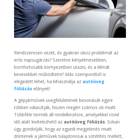
Rendszeresen vezet, és gyakran okoz problémát az
erős napsugárzás? Szeretne kényelmesebben,
komfortosabb környezetben utazni, és a klímát
kevesebbet működtetni? Más szempontból is
elégedett lehet, ha kihasználja az
autóüveg
fóliázás
előnyeit!
A gépjárművek üvegfelületének bevonását egyre
többen választják, hiszen megéri számos ok miatt.
Többféle termék áll rendelkezésre, amelyekkel rövid
idő alatt kivitelezhető az
autóüveg fóliázás
. Sokan
úgy gondolják, hogy az egyedi megjelenés miatt
döntenek a járművek tulajdonosai a sötétítés mellett,