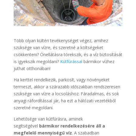
Több olyan kültéri tevékenységet végez, amihez
szüksége van vízre, és szeretné a költségeket
csökkenteni? Önellátásra törekszik, és a víz biztosítását
is igyekszik megoldani?
Kútfúrással
bármikor vízhez
juthat otthonában!
Ha kerttel rendelkezik, parkosít, vagy növényeket
termeszt, akkor a szárazabb időszakban rendszeresen
szüksége van vízre a locsoláshoz. Fáradalmas, és sok
anyagi ráfordítással jár, ha ezt a hálózati vezetékből
szeretné megoldani.
Lehetősége van kútfúrásra, aminek
segítségével
bármikor rendelkezésére áll a
megfelelő mennyiségű víz
. A szabadban