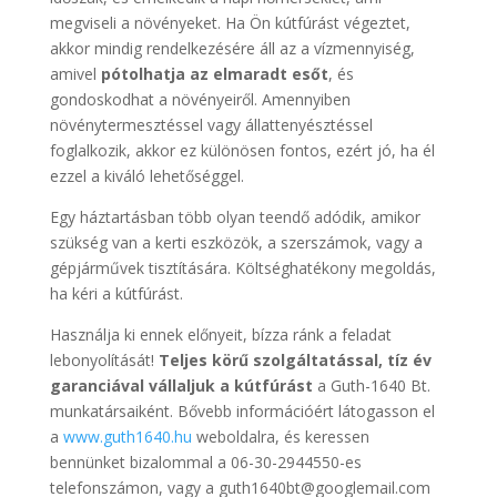
megviseli a növényeket. Ha Ön kútfúrást végeztet,
akkor mindig rendelkezésére áll az a vízmennyiség,
amivel
pótolhatja az elmaradt esőt
, és
gondoskodhat a növényeiről. Amennyiben
növénytermesztéssel vagy állattenyésztéssel
foglalkozik, akkor ez különösen fontos, ezért jó, ha él
ezzel a kiváló lehetőséggel.
Egy háztartásban több olyan teendő adódik, amikor
szükség van a kerti eszközök, a szerszámok, vagy a
gépjárművek tisztítására. Költséghatékony megoldás,
ha kéri a kútfúrást.
Használja ki ennek előnyeit, bízza ránk a feladat
lebonyolítását!
Teljes körű szolgáltatással, tíz év
garanciával vállaljuk a kútfúrást
a Guth-1640 Bt.
munkatársaiként. Bővebb információért látogasson el
a
www.guth1640.hu
weboldalra, és keressen
bennünket bizalommal a 06-30-2944550-es
telefonszámon, vagy a guth1640bt@googlemail.com