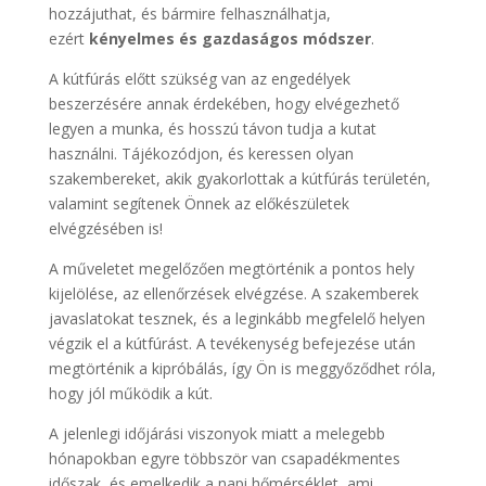
hozzájuthat, és bármire felhasználhatja,
ezért
kényelmes és gazdaságos módszer
.
A kútfúrás előtt szükség van az engedélyek
beszerzésére annak érdekében, hogy elvégezhető
legyen a munka, és hosszú távon tudja a kutat
használni. Tájékozódjon, és keressen olyan
szakembereket, akik gyakorlottak a kútfúrás területén,
valamint segítenek Önnek az előkészületek
elvégzésében is!
A műveletet megelőzően megtörténik a pontos hely
kijelölése, az ellenőrzések elvégzése. A szakemberek
javaslatokat tesznek, és a leginkább megfelelő helyen
végzik el a kútfúrást. A tevékenység befejezése után
megtörténik a kipróbálás, így Ön is meggyőződhet róla,
hogy jól működik a kút.
A jelenlegi időjárási viszonyok miatt a melegebb
hónapokban egyre többször van csapadékmentes
időszak, és emelkedik a napi hőmérséklet, ami