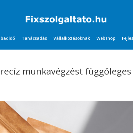
abadidő
Tanácsadás
Vállalkozásoknak
Webshop
Fejle
 precíz munkavégzést függőleges