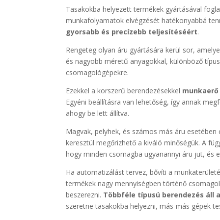
Tasakokba helyezett termékek gyártásával foglal
munkafolyamatok elvégzését hatékonyabbá ten
gyorsabb és precízebb teljesítéséért
.
Rengeteg olyan áru gyártására kerül sor, amely
és nagyobb méretű anyagokkal, különböző típus
csomagológépekre.
Ezekkel a korszerű berendezésekkel
munkaerő s
Egyéni beállításra van lehetőség, így annak me
ahogy be lett állítva.
Magvak, pelyhek, és számos más áru esetében cé
keresztül megőrizhető a kiváló minőségük. A f
hogy minden csomagba ugyanannyi áru jut, és el
Ha automatizálást tervez, bővíti a munkaterület
termékek nagy mennyiségben történő csomagol
beszerezni.
Többféle típusú berendezés áll 
szeretne tasakokba helyezni, más-más gépek tes