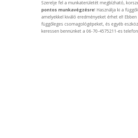
Szerelje fel a munkaterületét megbízható, kors
pontos munkavégzésre
! Használja ki a függ
amelyekkel kiváló eredményeket érhet el! Ebben 
függőleges csomagológépeket, és egyéb eszköz
keressen bennünket a 06-70-4575211-es telefon