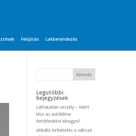
sztések
Felújítás
Lakberendezés
Legutóbbi
bejegyzések
Láthatatlan veszély – Miért
tilos az autóklíma
fertőtlenítést kihagyni?
Időtálló befektetés a változó