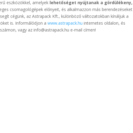
zerű eszközökkel, amelyek
lehetőséget nyújtanak a gördülékeny,
őleges csomagológépek előnyeit, és alkalmazzon más berendezéseket 
segít cégünk, az Astrapack Kft., különböző változatokban kínáljuk a
öket is. Informálódjon a
www.astrapack.hu
internetes oldalon, és
számon, vagy az info@astrapack.hu e-mail címen!