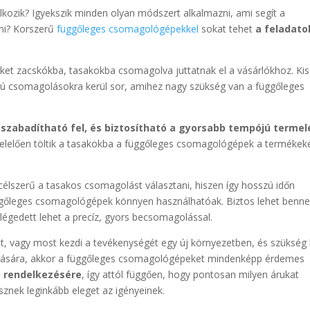
kozik? Igyekszik minden olyan módszert alkalmazni, ami segít a
ni? Korszerű
függőleges csomagológépekkel
sokat tehet
a feladato
eket zacskókba, tasakokba csomagolva juttatnak el a vásárlókhoz. Ki
ú csomagolásokra kerül sor, amihez nagy szükség van a függőleges
zabadítható fel, és biztosítható a gyorsabb tempójú termel
gfelelően töltik a tasakokba a függőleges csomagológépek a termékek
lszerű a tasakos csomagolást választani, hiszen így hosszú időn
üggőleges csomagológépek könnyen használhatóak. Biztos lehet benne
égedett lehet a precíz, gyors becsomagolással.
ét, vagy most kezdi a tevékenységét egy új környezetben, és szükség 
ására, akkor a függőleges csomagológépeket mindenképp érdemes
a rendelkezésére
, így attól függően, hogy pontosan milyen árukat
znek leginkább eleget az igényeinek.