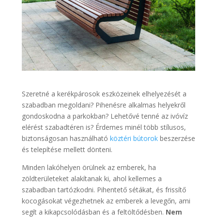
Szeretné a kerékpárosok eszközeinek elhelyezését a
szabadban megoldani? Pihenésre alkalmas helyekről
gondoskodna a parkokban? Lehetővé tenné az ivóvíz
elérést szabadtéren is? Érdemes minél több stílusos,
biztonságosan használható
köztéri bútorok
beszerzése
és telepítése mellett dönteni.
Minden lakóhelyen örülnek az emberek, ha
zöldterületeket alakítanak ki, ahol kellemes a
szabadban tartózkodni. Pihentető sétákat, és frissítő
kocogásokat végezhetnek az emberek a levegőn, ami
segít a kikapcsolódásban és a feltöltődésben.
Nem