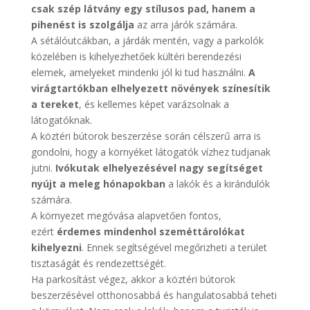
csak szép látvány egy stílusos pad, hanem a
pihenést is szolgálja
az arra járók számára.
A sétálóutcákban, a járdák mentén, vagy a parkolók
közelében is kihelyezhetőek kültéri berendezési
elemek, amelyeket mindenki jól ki tud használni.
A
virágtartókban elhelyezett növények színesítik
a tereket
, és kellemes képet varázsolnak a
látogatóknak.
A köztéri bútorok beszerzése során célszerű arra is
gondolni, hogy a környéket látogatók vízhez tudjanak
jutni.
Ivókutak elhelyezésével nagy segítséget
nyújt a meleg hónapokban
a lakók és a kirándulók
számára.
A környezet megóvása alapvetően fontos,
ezért
érdemes mindenhol szeméttárolókat
kihelyezni
. Ennek segítségével megőrizheti a terület
tisztaságát és rendezettségét.
Ha parkosítást végez, akkor a köztéri bútorok
beszerzésével otthonosabbá és hangulatosabbá teheti