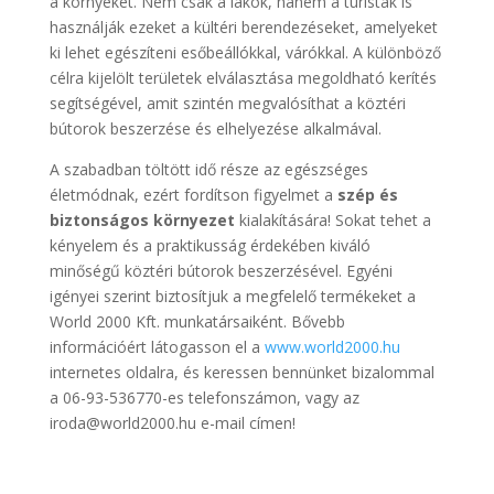
a környéket. Nem csak a lakók, hanem a turisták is
használják ezeket a kültéri berendezéseket, amelyeket
ki lehet egészíteni esőbeállókkal, várókkal. A különböző
célra kijelölt területek elválasztása megoldható kerítés
segítségével, amit szintén megvalósíthat a köztéri
bútorok beszerzése és elhelyezése alkalmával.
A szabadban töltött idő része az egészséges
életmódnak, ezért fordítson figyelmet a
szép és
biztonságos környezet
kialakítására! Sokat tehet a
kényelem és a praktikusság érdekében kiváló
minőségű köztéri bútorok beszerzésével. Egyéni
igényei szerint biztosítjuk a megfelelő termékeket a
World 2000 Kft. munkatársaiként. Bővebb
információért látogasson el a
www.world2000.hu
internetes oldalra, és keressen bennünket bizalommal
a 06-93-536770-es telefonszámon, vagy az
iroda@world2000.hu e-mail címen!