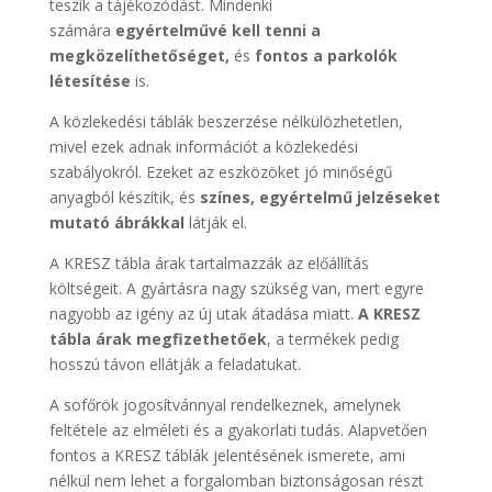
teszik a tájékozódást. Mindenki
számára
egyértelművé kell tenni a
megközelíthetőséget,
és
fontos a parkolók
létesítése
is.
A közlekedési táblák beszerzése nélkülözhetetlen,
mivel ezek adnak információt a közlekedési
szabályokról. Ezeket az eszközöket jó minőségű
anyagból készítik, és
színes, egyértelmű jelzéseket
mutató ábrákkal
látják el.
A KRESZ tábla árak tartalmazzák az előállítás
költségeit. A gyártásra nagy szükség van, mert egyre
nagyobb az igény az új utak átadása miatt.
A KRESZ
tábla árak megfizethetőek
, a termékek pedig
hosszú távon ellátják a feladatukat.
A sofőrök jogosítvánnyal rendelkeznek, amelynek
feltétele az elméleti és a gyakorlati tudás. Alapvetően
fontos a KRESZ táblák jelentésének ismerete, ami
nélkül nem lehet a forgalomban biztonságosan részt