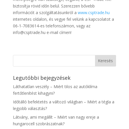
biztosítja rövid időn belül. Szerezzen bővebb
információt a szolgáltatásunkról a
www.csptrade.hu
internetes oldalon, és vegye fel velünk a kapcsolatot a
06-1-7083614-es telefonszámon, vagy az
info@csptrade.hu e-mail címen!
Legutóbbi bejegyzések
Láthatatlan veszély – Miért tilos az autóklíma
fertőtlenítést kihagyni?
Időtálló befektetés a változó világban – Miért a tégla a
legjobb választás?
Látvány, ami megállít – Miért van nagy ereje a
hungarocell szobrászatnak?