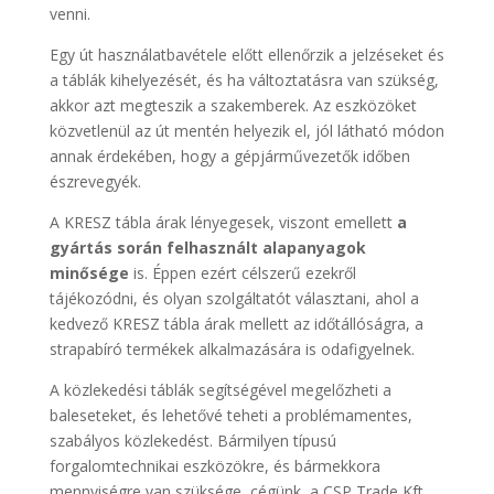
venni.
Egy út használatbavétele előtt ellenőrzik a jelzéseket és
a táblák kihelyezését, és ha változtatásra van szükség,
akkor azt megteszik a szakemberek. Az eszközöket
közvetlenül az út mentén helyezik el, jól látható módon
annak érdekében, hogy a gépjárművezetők időben
észrevegyék.
A KRESZ tábla árak lényegesek, viszont emellett
a
gyártás során felhasznált alapanyagok
minősége
is. Éppen ezért célszerű ezekről
tájékozódni, és olyan szolgáltatót választani, ahol a
kedvező KRESZ tábla árak mellett az időtállóságra, a
strapabíró termékek alkalmazására is odafigyelnek.
A közlekedési táblák segítségével megelőzheti a
baleseteket, és lehetővé teheti a problémamentes,
szabályos közlekedést. Bármilyen típusú
forgalomtechnikai eszközökre, és bármekkora
mennyiségre van szüksége, cégünk, a CSP Trade Kft.