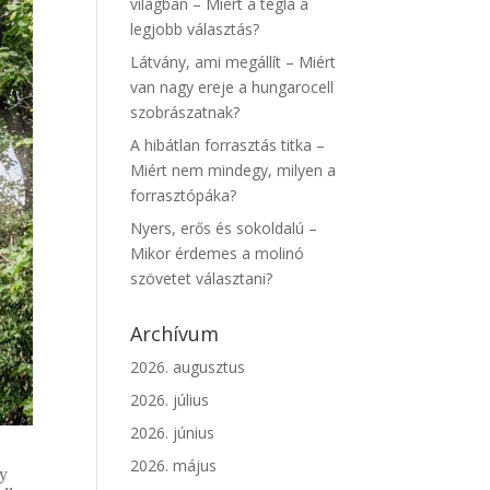
világban – Miért a tégla a
legjobb választás?
Látvány, ami megállít – Miért
van nagy ereje a hungarocell
szobrászatnak?
A hibátlan forrasztás titka –
Miért nem mindegy, milyen a
forrasztópáka?
Nyers, erős és sokoldalú –
Mikor érdemes a molinó
szövetet választani?
Archívum
2026. augusztus
2026. július
2026. június
2026. május
gy