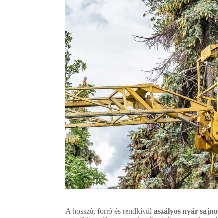
A hosszú, forró és rendkívül
aszályos nyár sajno