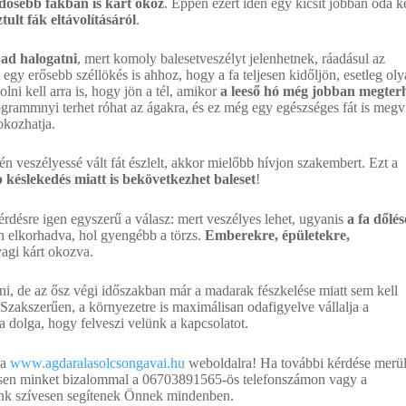
dősebb fákban is kárt okoz
. Éppen ezért idén egy kicsit jobban oda k
tult fák eltávolításáról
.
ad halogatni
, mert komoly balesetveszélyt jelenhetnek, ráadásul az
 egy erősebb széllökés is ahhoz, hogy a fa teljesen kidőljön, esetleg ol
lni kell arra is, hogy jön a tél, amikor
a leeső hó még jobban megterh
ogrammnyi terhet róhat az ágakra, és ez még egy egészséges fát is megvi
okozhatja.
 veszélyessé vált fát észlelt, akkor mielőbb hívjon szakembert. Ezt a
késlekedés miatt is bekövetkezhet baleset
!
érdésre igen egyszerű a válasz: mert veszélyes lehet, ugyanis
a fa dőlés
an elkorhadva, hol gyengébb a törzs.
Emberekre, épületekre,
yagi kárt okozva.
ni, de az ősz végi időszakban már a madarak fészkelése miatt sem kell
 Szakszerűen, a környezetre is maximálisan odafigyelve vállalja a
a dolga, hogy felveszi velünk a kapcsolatot.
 a
www.agdaralasolcsongavai.hu
weboldalra! Ha további kérdése merült
ressen minket bizalommal a 06703891565-ös telefonszámon vagy a
nk szívesen segítenek Önnek mindenben.