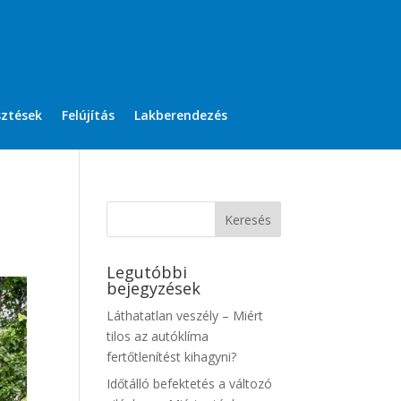
sztések
Felújítás
Lakberendezés
Legutóbbi
bejegyzések
Láthatatlan veszély – Miért
tilos az autóklíma
fertőtlenítést kihagyni?
Időtálló befektetés a változó