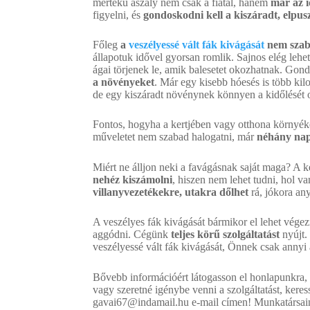
mértékű aszály nem csak a fiatal, hanem
már az i
figyelni, és
gondoskodni kell a kiszáradt, elpusz
Főleg
a
veszélyessé vált fák kivágását
nem szab
állapotuk idővel gyorsan romlik. Sajnos elég lehet
ágai törjenek le, amik balesetet okozhatnak. Gondo
a növényeket
. Már egy kisebb hóesés is több kil
de egy kiszáradt növénynek könnyen a kidőlését 
Fontos, hogyha a kertjében vagy otthona környékén
műveletet nem szabad halogatni, már
néhány nap 
Miért ne álljon neki a favágásnak saját maga? A k
nehéz kiszámolni
, hiszen nem lehet tudni, hol v
villanyvezetékekre, utakra dőlhet
rá, jókora an
A veszélyes fák kivágását bármikor el lehet végez
aggódni. Cégünk
teljes körű szolgáltatást
nyújt.
veszélyessé vált fák kivágását, Önnek csak annyi 
Bővebb információért látogasson el honlapunkra,
vagy szeretné igénybe venni a szolgáltatást, ke
gavai67@indamail.hu e-mail címen! Munkatársai