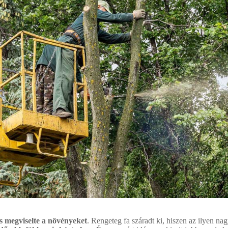
s megviselte a növényeket
. Rengeteg fa száradt ki, hiszen az ilyen na