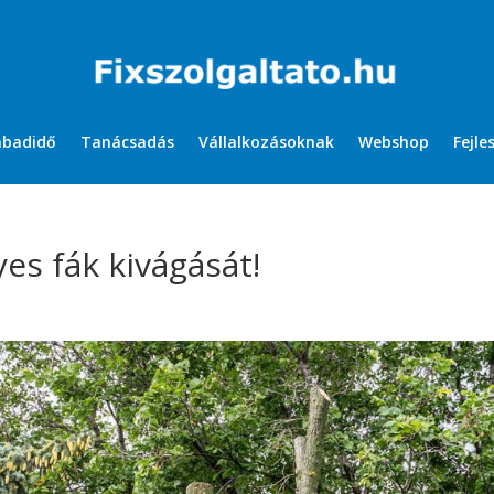
abadidő
Tanácsadás
Vállalkozásoknak
Webshop
Fejle
es fák kivágását!